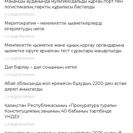
Мақаншы ауданында мультимодальды құрғақ порт пен
логистикалық парктің құрылысы басталды
1 НЕДЕЛЯ БҰРЫН
Меритократия – мемлекеттік қызметкерлерді
ілгерілетудің негізі
1 НЕДЕЛЯ БҰРЫН
Мемлекеттік қызметке және құқық қорғау органдарына
қызметке кіруге арналған тест сұрақтары жаңартылды
1 НЕДЕЛЯ БҰРЫН
Дәл барлау – дәл соққының кепілі
2 НЕДЕЛИ БҰРЫН
Абай облысында жол ережесін бұзудың 2200-ден астам
дерегі анықталды
2 НЕДЕЛИ БҰРЫН
Қазақстан Республикасының «Прокуратура туралы»
Конституциялық заңының 40-бабының тәртібінде
ҮНДЕУ
2 НЕДЕЛИ БҰРЫН
Қазақстандық қоғамдық даму институты 2026 жылғы 8-