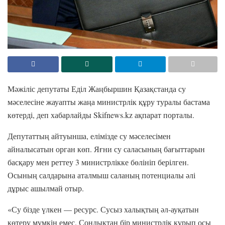
Мәжіліс депутаты Еділ Жаңбыршин Қазақстанда су
мәселесіне жауапты жаңа министрлік құру туралы бастама
көтерді, деп хабарлайды Skifnews.kz ақпарат порталы.
Депутаттың айтуынша, елімізде су мәселесімен
айналысатын орган көп. Яғни су саласының бағыттарын
басқару мен реттеу 3 министрлікке бөлініп берілген.
Осының салдарына аталмыш саланың потенциалы әлі
дұрыс ашылмай отыр.
«Су бізде үлкен — ресурс. Сусыз халықтың әл-ауқатын
көтеру мүмкін емес. Сондықтан бір министрлік құрып осы