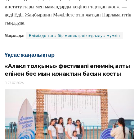
институттары мен мамандарды кеңінен тартқан жөн», —
деді Еділ Жаңбыршин Мәжілісте өтіп жатқан Парламанттік
тыңдауда.
Мақалада:
Елімізде тағы бір министрлік құрылуы мүмкін
Ұқсас жаңалықтар
«Алакөл толқыны» фестивалі әлемнің алты
елінен бес мың қонақтың басын қосты
27.07.2026