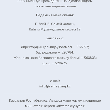
2009 жылы ҚР Президентінің БАҚ саласындағы
грантымен марапатталған.
Редакция мекенжайы:
F18A5H3, Семей қаласы,
Қайым Мұхамедханов көшесі,12.
Байланыс:
Директордың қабылдау бөлмесі — 523657;
бас редактор — 520984;
Жарнама және баспасөзге жазылу бөлімі — 560803;
факс — 520475.
e-mail:
info@semeytany.kz
Қазақстан Республикасы Ақпарат және коммуникациялар
министрлігі берген қайта тіркеу куәлігі