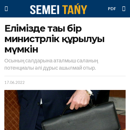
PDF
Елімізде тағы бір
министрлік құрылуы
мүмкін
Осының салдарына аталмыш саланың
потенциалы әлі дұрыс ашылмай отыр.
17.06.2022