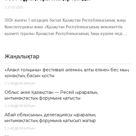
27.07.2026
2026 жылғы 1 шілдеден бастап Қазақстан Республикасының жаңа
Конституциясы және «Қазақстан Республикасының мемлекеттік
қызметі туралы» Қазақстан Республикасының Заңы күшіне енді....
Жаңалықтар
«Алакөл толқыны» фестивалі әлемнің алты елінен бес мың
қонақтың басын қосты
1 НЕДЕЛЯ БҰРЫН
Облыс әкімі Қазақстан — Ресей өңіраралық
ынтымақтастық форумына қатысты
1 НЕДЕЛЯ БҰРЫН
Абай облысының делегациясы өңіраралық
ынтымақтастық форумына қатысып жатыр
1 НЕДЕЛЯ БҰРЫН