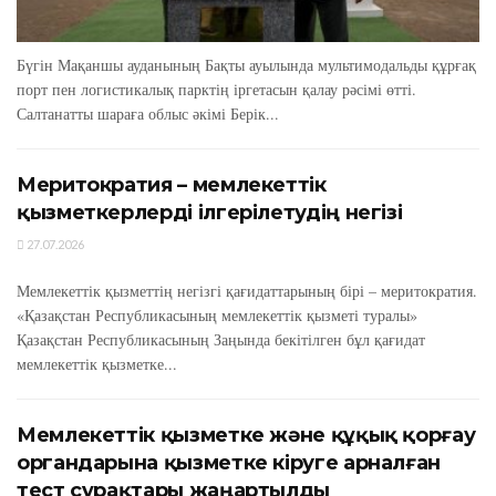
Бүгін Мақаншы ауданының Бақты ауылында мультимодальды құрғақ
порт пен логистикалық парктің іргетасын қалау рәсімі өтті.
Салтанатты шараға облыс әкімі Берік...
Меритократия – мемлекеттік
қызметкерлерді ілгерілетудің негізі
27.07.2026
Мемлекеттік қызметтің негізгі қағидаттарының бірі – меритократия.
«Қазақстан Республикасының мемлекеттік қызметі туралы»
Қазақстан Республикасының Заңында бекітілген бұл қағидат
мемлекеттік қызметке...
Мемлекеттік қызметке және құқық қорғау
органдарына қызметке кіруге арналған
тест сұрақтары жаңартылды