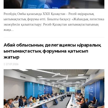
Ресейдің Омбы қаласында XXIІ Қазақстан - Ресей өңіраралық
ынтымақтастық форумы өтті. Биылғы басқосу «Жаһандық логистика
экожүйесін қалыптастыру: Ресей-Қазақстан ынтымақтастығының
жаңа...
Абай облысының делегациясы өңіраралық
ынтымақтастық форумына қатысып
жатыр
27.07.2026