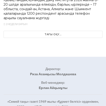
20 шілде аралығында еліміздің барлық өңірлерінде – 17
облыста, сондай-ақ Астана, Алматы және Шымкент
қалаларында 1200 респондент арасында телефон
арқылы сауалнама жүргізді
2 НЕДЕЛИ БҰРЫН
ТАҒЫ ОҚУ...
Директор:
Риза Асанқызы Молдашева
Веб-менеджер:
Ерлан Айқынұлы
«Семей таңы» газеті 1969 жылы «Құрмет белгісі» орденімен,