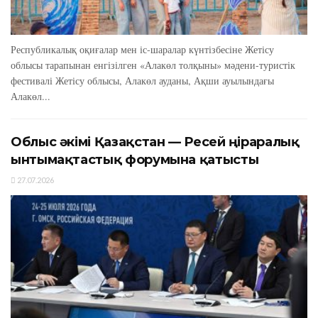
Республикалық оқиғалар мен іс-шаралар күнтізбесіне Жетісу
облысы тарапынан енгізілген «Алакөл толқыны» мәдени-туристік
фестивалі Жетісу облысы, Алакөл ауданы, Ақши ауылындағы
Алакөл...
Облыс әкімі Қазақстан — Ресей өңіраралық
ынтымақтастық форумына қатысты
27.07.2026