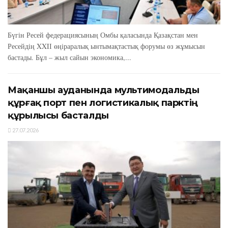
Бүгін Ресей федерациясының Омбы қаласында Қазақстан мен
Ресейдің XXIІ өңіраралық ынтымақтастық форумы өз жұмысын
бастады. Бұл – жыл сайын экономика,...
Мақаншы ауданында мультимодальды
құрғақ порт пен логистикалық парктің
құрылысы басталды
27.07.2026