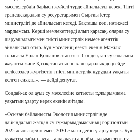
мәселелербдің бәрімен жүйелі түрде айналысуы керек. Тіпті
трансшекаралық су ресурстарымен Сыртқы істер
министрлігі де айналысып кетеді. Бақташы көп, нәтижесі
мардымсыз. Көрші мемлекеттерді алып қарасақ, оларда су
шаруашылығымен тиісті министрлік немесе агенттік
айналысып отыр. Бұл мәселенің өзекті екенін Мәжіліс
төрағасы Ерлан Қошанов атап өтті. Сондықтан су саласына
жауапты және Қазақстан атынан халықаралық деңгейде
келіссөздер жүргізетін тиісті министрлік құрудың уақыты
келген сияқты», — дейді депутат.
Сондай-ақ ол ауыз су мәселесіне қатысты тұжырымдама
уақытын ұзарту керек екенін айтады.
«Осыған байланысты Экология министрлігінде
дайындалып жатқан су тұжырымдамасының горизонтын
2025 жылға дейін емес, 2030 жылға дейін ұзарту керек. Бұл
құжатты дайындауға, талқылауға арнайы ғылыми зерттеу