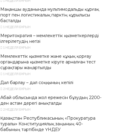
1 НЕДЕЛЯ БҰРЫН
Мақаншы ауданында мультимодальды құрғақ
порт пен логистикалық парктің құрылысы
басталды
1 НЕДЕЛЯ БҰРЫН
Меритократия – мемлекеттік қызметкерлерді
ілгерілетудің негізі
1 НЕДЕЛЯ БҰРЫН
Мемлекеттік қызметке және құқық қорғау
органдарына қызметке кіруге арналған тест
сұрақтары жаңартылды
1 НЕДЕЛЯ БҰРЫН
Дәл барлау – дәл соққының кепілі
2 НЕДЕЛИ БҰРЫН
Абай облысында жол ережесін бұзудың 2200-
ден астам дерегі анықталды
2 НЕДЕЛИ БҰРЫН
Қазақстан Республикасының «Прокуратура
туралы» Конституциялық заңының 40-
бабының тәртібінде ҮНДЕУ