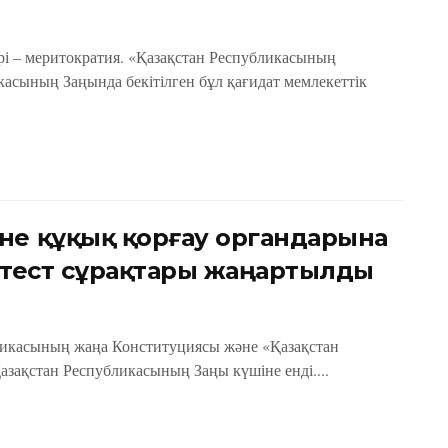
ірі – меритократия. «Қазақстан Республикасының
касының Заңында бекітілген бұл қағидат мемлекеттік
не құқық қорғау органдарына
 тест сұрақтары жаңартылды
бликасының жаңа Конституциясы және «Қазақстан
зақстан Республикасының Заңы күшіне енді....