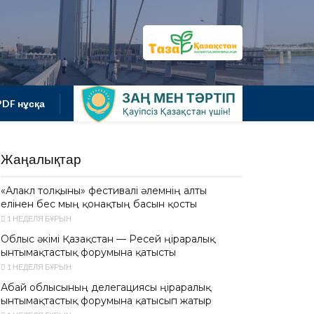
PDF нұсқа
Жаңалықтар
«Алакөл толқыны» фестивалі әлемнің алты
елінен бес мың қонақтың басын қосты
1 НЕДЕЛЯ БҰРЫН
Облыс әкімі Қазақстан — Ресей өңіраралық
ынтымақтастық форумына қатысты
1 НЕДЕЛЯ БҰРЫН
Абай облысының делегациясы өңіраралық
ынтымақтастық форумына қатысып жатыр