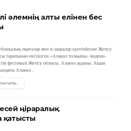
лі әлемнің алты елінен бес
ы
убликалық оқиғалар мен іс-шаралар күнтізбесіне Жетісу
сы тарапынан енгізілген «Алакөл толқыны» мәдени-
стік фестивалі Жетісу облысы, Алакөл ауданы, Ақши
ындағы Алакөл...
DETAILS
ЛЫҒЫРАҚ...
есей өңіраралық
 қатысты