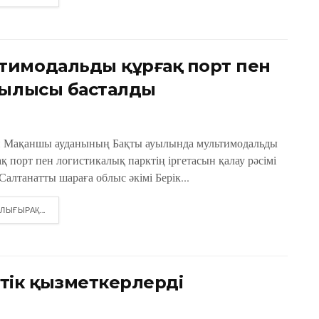
тимодальды құрғақ порт пен
рылысы басталды
н Мақаншы ауданының Бақты ауылында мультимодальды
қ порт пен логистикалық парктің іргетасын қалау рәсімі
 Салтанатты шараға облыс әкімі Берік...
DETAILS
ЛЫҒЫРАҚ...
тік қызметкерлерді