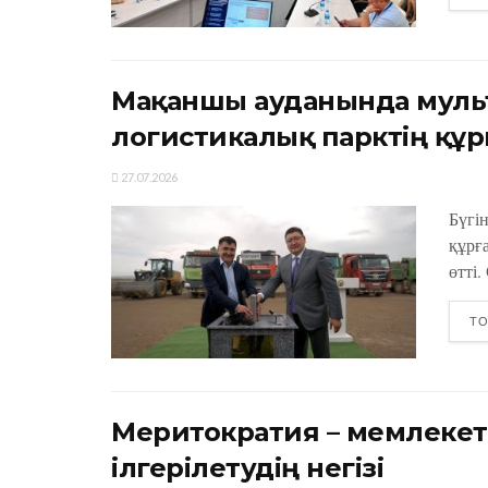
Мақаншы ауданында муль
логистикалық парктің құ
27.07.2026
Бүгі
құрға
өтті.
ТО
Меритократия – мемлекет
ілгерілетудің негізі