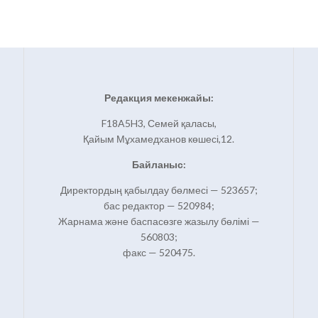
Редакция мекенжайы:
F18A5H3, Семей қаласы,
Қайым Мұхамедханов көшесі,12.
Байланыс:
Директордың қабылдау бөлмесі — 523657;
бас редактор — 520984;
Жарнама және баспасөзге жазылу бөлімі —
560803;
факс — 520475.