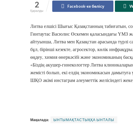
2
Facebook-ке бөлісу
W
Қаралды
Литва елшісі Шығыс Қазақстанның табиғатын, сон
Гинтаутас Васюлис Өскемен қаласындағы ҮМЗ ж
айтуынша, Литва мен Қазақстан арасында түрлі са
бұл, бірінші кезекте, агросектор, көлік инфрақ
өңдеу, химия өнеркәсібі және экономиканың басқ
«Біздің акушер-гинекологтер Литва клиникаларын
жемісті болып, екі елдің экономикасын дамытуға ү
ШҚО әкімі инстаграм әлеуметтік желісіндегі жек
Мақалада:
ЫНТЫМАҚТАСТЫҚҚА ЫНТАЛЫ