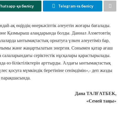
hatsapp-қа бөлісу
Telegram-ға бөлісу
дай-ақ өңірдің өнеркәсіптік әлеуетін жоғары бағалады.
әне Қазмырыш алаңдарында болды. Даниал Ахметовтің
лаларда ынтымақтастық орнатуға үлкен әлеуетіміз бар,
ұрылымы және жаңартылатын энергия. Сонымен қатар ағаш
а салаларындағы серіктестік нұсқалары қарастырылады.
да өз біліктіліктерін арттырды. Алдағы ынтымақтастық
лес қосуға мүмкіндік беретініне сенімдімін»,- деп жазды
е парақшасында.
Дана ТАЛҒАТБЕК,
«Семей таңы»