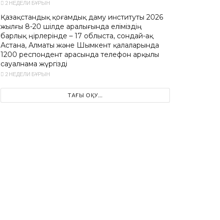
2 НЕДЕЛИ БҰРЫН
Қазақстандық қоғамдық даму институты 2026
жылғы 8-20 шілде аралығында еліміздің
барлық өңірлерінде – 17 облыста, сондай-ақ
Астана, Алматы және Шымкент қалаларында
1200 респондент арасында телефон арқылы
сауалнама жүргізді
2 НЕДЕЛИ БҰРЫН
ТАҒЫ ОҚУ...