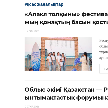
Ұқсас жаңалықтар
«Алакөл толқыны» фестива
мың қонақтың басын қост
27.07.2026
Респ
облы
тури
ауыл
ТО
Облыс әкімі Қазақстан — Р
ынтымақтастық форумына
27.07.2026