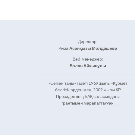
Директор:
Риза Асанқызы Молдашева
Веб-менеджер:
Ерлан Айқынұлы
«Семей таңы» газеті 1969 жылы «Құрмет
белгісі» орденімен, 2009 жылы ҚР
Президентінің БАҚ саласындағы
грантымен марапатталған.