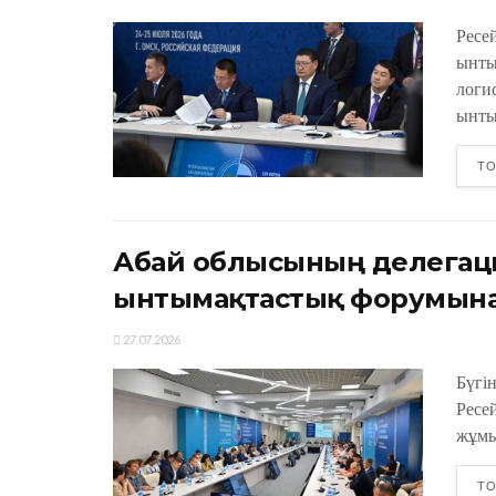
Ресе
ынты
логи
ынты
ТО
Абай облысының делегаци
ынтымақтастық форумына
27.07.2026
Бүгі
Ресе
жұмы
ТО