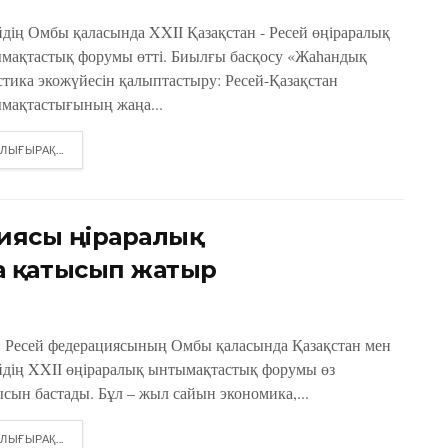
йдің Омбы қаласында XXIІ Қазақстан - Ресей өңіраралық
мақтастық форумы өтті. Биылғы басқосу «Жаһандық
стика экожүйесін қалыптастыру: Ресей-Қазақстан
мақтастығының жаңа...
DETAILS
ЛЫҒЫРАҚ...
ясы өңіраралық
 қатысып жатыр
н Ресей федерациясының Омбы қаласында Қазақстан мен
йдің XXIІ өңіраралық ынтымақтастық форумы өз
сын бастады. Бұл – жыл сайын экономика,...
DETAILS
ЛЫҒЫРАҚ...