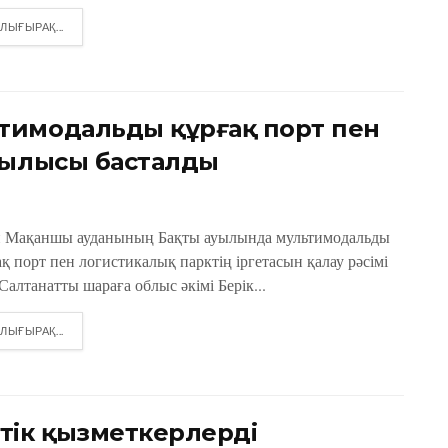
DETAILS
ЛЫҒЫРАҚ...
тимодальды құрғақ порт пен
рылысы басталды
н Мақаншы ауданының Бақты ауылында мультимодальды
қ порт пен логистикалық парктің іргетасын қалау рәсімі
 Салтанатты шараға облыс әкімі Берік...
DETAILS
ЛЫҒЫРАҚ...
тік қызметкерлерді