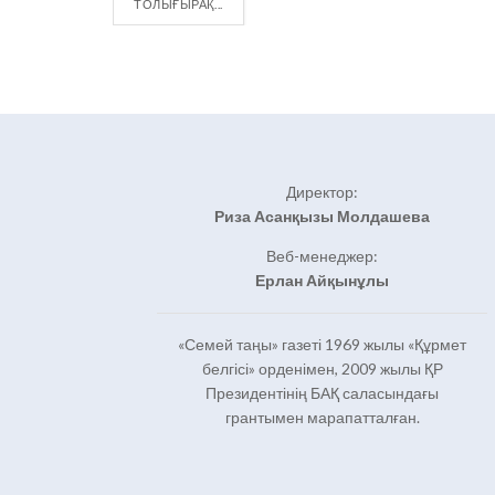
DETAILS
ТОЛЫҒЫРАҚ...
Директор:
Риза Асанқызы Молдашева
Веб-менеджер:
Ерлан Айқынұлы
«Семей таңы» газеті 1969 жылы «Құрмет
белгісі» орденімен, 2009 жылы ҚР
Президентінің БАҚ саласындағы
грантымен марапатталған.