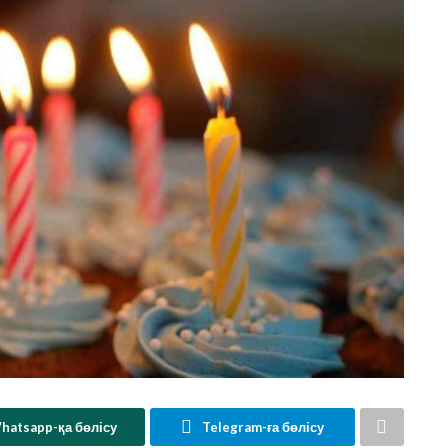
hatsapp-қа бөлісу
Telegram-ға бөлісу