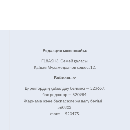
Редакция мекенжайы:
F18A5H3, Семей қаласы,
Қайым Мұхамедханов көшесі,12.
Байланыс:
Директордың қабылдау бөлмесі — 523657;
бас редактор — 520984;
Жарнама және баспасөзге жазылу бөлімі —
560803;
факс — 520475.