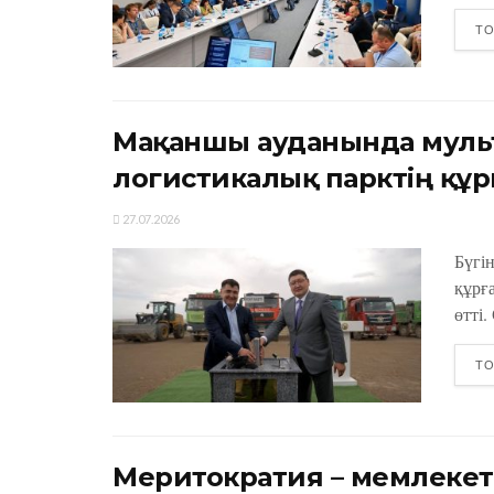
ТО
Мақаншы ауданында муль
логистикалық парктің құ
27.07.2026
Бүгі
құрға
өтті.
ТО
Меритократия – мемлекет