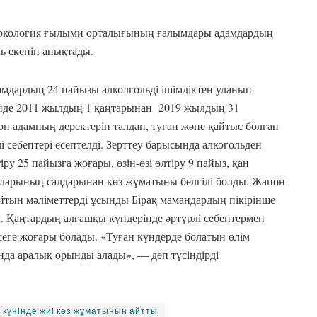
 наркология ғылыми орталығының ғалымдары адамдардың
ль екенін анықтады.
дамдардың 24 пайызы алколгольді ішімдіктен уланып
йде 2011 жылдың 1 қаңтарынан 2019 жылдың 31
он адамның деректерін талдап, туған және қайтыс болған
і себептері есептелді. Зерттеу барысында алкогольден
іру 25 пайызға жоғары, өзін-өзі өлтіру 9 пайыз, қан
уларының салдарынан көз жұматыны белгілі болды. Жапон
йтын мәліметтерді ұсынды Бірақ мамандардың пікірінше
л. Қаңтардың алғашқы күндерінде әртүрлі себептермен
есеге жоғары болады. «Туған күндерде болатын өлім
нда аралық орынды алады», — деп түсіндірді
 күнінде жиі көз жұматынын айтты