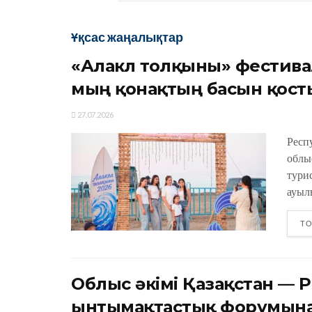
Ұқсас жаңалықтар
«Алакөл толқыны» фестива
мың қонақтың басын қост
27.07.2026
Респ
облы
тури
ауыл
ТО
Облыс әкімі Қазақстан — Р
ынтымақтастық форумына