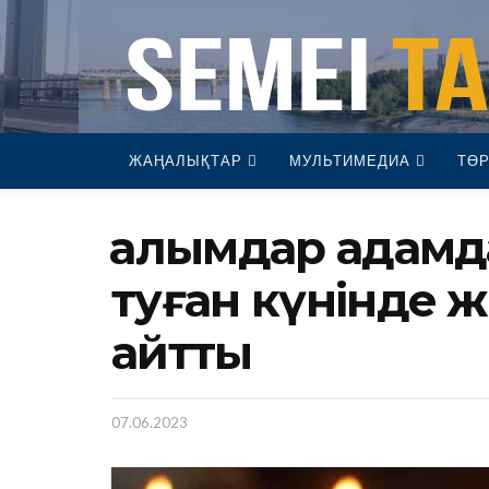
ЖАҢАЛЫҚТАР
МУЛЬТИМЕДИА
ТӨР
Ғалымдар адамд
туған күнінде 
айтты
07.06.2023