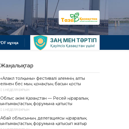
PDF нұсқа
Жаңалықтар
«Алакөл толқыны» фестивалі әлемнің алты
елінен бес мың қонақтың басын қосты
1 НЕДЕЛЯ БҰРЫН
Облыс әкімі Қазақстан — Ресей өңіраралық
ынтымақтастық форумына қатысты
1 НЕДЕЛЯ БҰРЫН
Абай облысының делегациясы өңіраралық
ынтымақтастық форумына қатысып жатыр