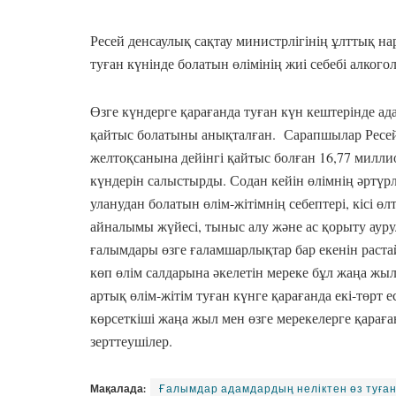
Ресей денсаулық сақтау министрлігінің ұлттық
туған күнінде болатын өлімінің жиі себебі алкого
Өзге күндерге қарағанда туған күн кештерінде а
қайтыс болатыны анықталған. Сарапшылар Ресе
желтоқсанына дейінгі қайтыс болған 16,77 милли
күндерін салыстырды. Содан кейін өлімнің әртүрл
уланудан болатын өлім-жітімнің себептері, кісі өлт
айналымы жүйесі, тыныс алу және ас қорыту аур
ғалымдары өзге ғаламшарлықтар бар екенін раста
көп өлім салдарына әкелетін мереке бұл жаңа жы
артық өлім-жітім туған күнге қарағанда екі-төрт 
көрсеткіші жаңа жыл мен өзге мерекелерге қараға
зерттеушілер.
Мақалада:
Ғалымдар адамдардың неліктен өз туған