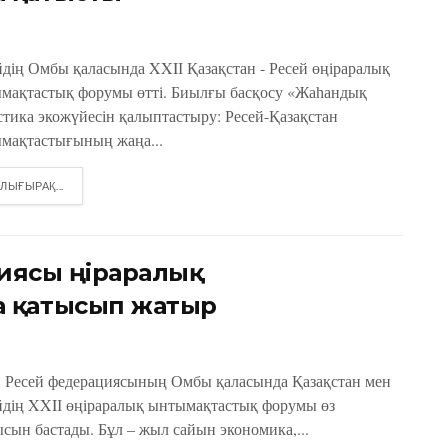
йдің Омбы қаласында XXIІ Қазақстан - Ресей өңіраралық
мақтастық форумы өтті. Биылғы басқосу «Жаһандық
стика экожүйесін қалыптастыру: Ресей-Қазақстан
мақтастығының жаңа...
DETAILS
ЛЫҒЫРАҚ...
ясы өңіраралық
 қатысып жатыр
н Ресей федерациясының Омбы қаласында Қазақстан мен
йдің XXIІ өңіраралық ынтымақтастық форумы өз
сын бастады. Бұл – жыл сайын экономика,...