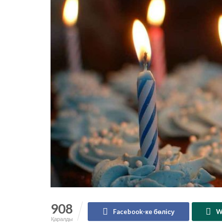
908
Facebook-ке бөлісу
W
Қаралды