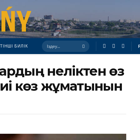
ТІНШІ БИЛІК
ардың неліктен өз
жиі көз жұматынын