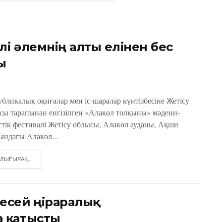
лі әлемнің алты елінен бес
ы
убликалық оқиғалар мен іс-шаралар күнтізбесіне Жетісу
сы тарапынан енгізілген «Алакөл толқыны» мәдени-
стік фестивалі Жетісу облысы, Алакөл ауданы, Ақши
ындағы Алакөл...
DETAILS
ЛЫҒЫРАҚ...
есей өңіраралық
 қатысты