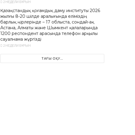
2 НЕДЕЛИ БҰРЫН
Қазақстандық қоғамдық даму институты 2026
жылғы 8-20 шілде аралығында еліміздің
барлық өңірлерінде – 17 облыста, сондай-ақ
Астана, Алматы және Шымкент қалаларында
1200 респондент арасында телефон арқылы
сауалнама жүргізді
2 НЕДЕЛИ БҰРЫН
ТАҒЫ ОҚУ...