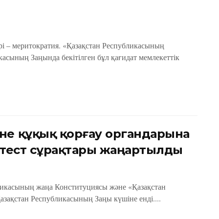
ірі – меритократия. «Қазақстан Республикасының
касының Заңында бекітілген бұл қағидат мемлекеттік
не құқық қорғау органдарына
 тест сұрақтары жаңартылды
бликасының жаңа Конституциясы және «Қазақстан
зақстан Республикасының Заңы күшіне енді....