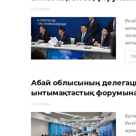
27.07.2026
Ресе
ынты
логи
ынты
ТО
Абай облысының делегаци
ынтымақтастық форумына
27.07.2026
Бүгі
Ресе
жұмы