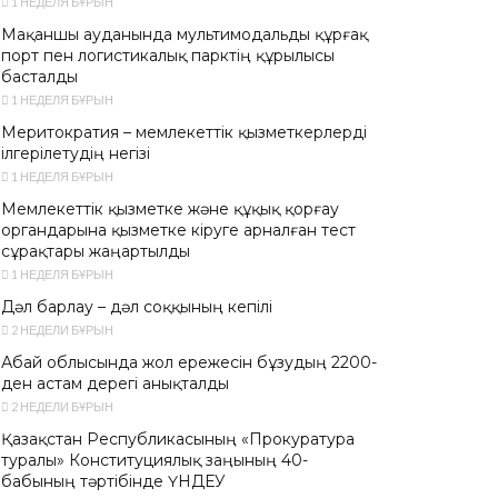
1 НЕДЕЛЯ БҰРЫН
Мақаншы ауданында мультимодальды құрғақ
порт пен логистикалық парктің құрылысы
басталды
1 НЕДЕЛЯ БҰРЫН
Меритократия – мемлекеттік қызметкерлерді
ілгерілетудің негізі
1 НЕДЕЛЯ БҰРЫН
Мемлекеттік қызметке және құқық қорғау
органдарына қызметке кіруге арналған тест
сұрақтары жаңартылды
1 НЕДЕЛЯ БҰРЫН
Дәл барлау – дәл соққының кепілі
2 НЕДЕЛИ БҰРЫН
Абай облысында жол ережесін бұзудың 2200-
ден астам дерегі анықталды
2 НЕДЕЛИ БҰРЫН
Қазақстан Республикасының «Прокуратура
туралы» Конституциялық заңының 40-
бабының тәртібінде ҮНДЕУ