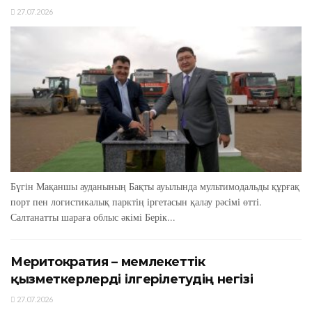
27.07.2026
Бүгін Мақаншы ауданының Бақты ауылында мультимодальды құрғақ
порт пен логистикалық парктің іргетасын қалау рәсімі өтті.
Салтанатты шараға облыс әкімі Берік...
Меритократия – мемлекеттік
қызметкерлерді ілгерілетудің негізі
27.07.2026