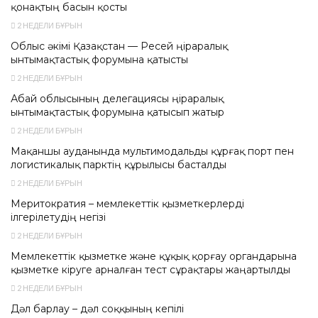
қонақтың басын қосты
2 НЕДЕЛИ БҰРЫН
Облыс әкімі Қазақстан — Ресей өңіраралық
ынтымақтастық форумына қатысты
2 НЕДЕЛИ БҰРЫН
Абай облысының делегациясы өңіраралық
ынтымақтастық форумына қатысып жатыр
2 НЕДЕЛИ БҰРЫН
Мақаншы ауданында мультимодальды құрғақ порт пен
логистикалық парктің құрылысы басталды
2 НЕДЕЛИ БҰРЫН
Меритократия – мемлекеттік қызметкерлерді
ілгерілетудің негізі
2 НЕДЕЛИ БҰРЫН
Мемлекеттік қызметке және құқық қорғау органдарына
қызметке кіруге арналған тест сұрақтары жаңартылды
2 НЕДЕЛИ БҰРЫН
Дәл барлау – дәл соққының кепілі