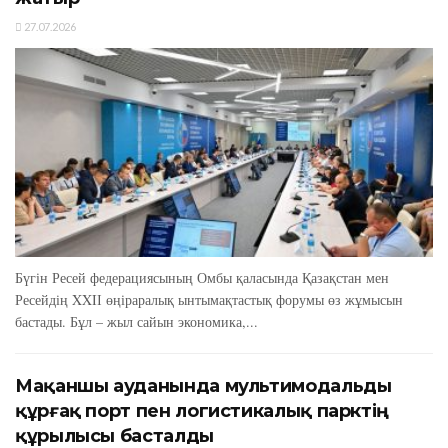
27.07.2026
Бүгін Ресей федерациясының Омбы қаласында Қазақстан мен
Ресейдің XXIІ өңіраралық ынтымақтастық форумы өз жұмысын
бастады. Бұл – жыл сайын экономика,...
Мақаншы ауданында мультимодальды
құрғақ порт пен логистикалық парктің
құрылысы басталды