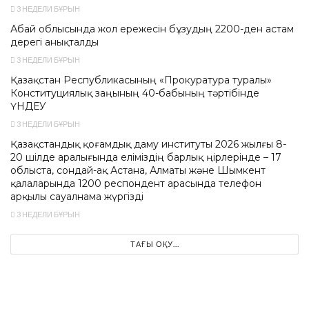
3 НЕДЕЛИ БҰРЫН
Абай облысында жол ережесін бұзудың 2200-ден астам
дерегі анықталды
3 НЕДЕЛИ БҰРЫН
Қазақстан Республикасының «Прокуратура туралы»
Конституциялық заңының 40-бабының тәртібінде
ҮНДЕУ
3 НЕДЕЛИ БҰРЫН
Қазақстандық қоғамдық даму институты 2026 жылғы 8-
20 шілде аралығында еліміздің барлық өңірлерінде – 17
облыста, сондай-ақ Астана, Алматы және Шымкент
қалаларында 1200 респондент арасында телефон
арқылы сауалнама жүргізді
3 НЕДЕЛИ БҰРЫН
ТАҒЫ ОҚУ...