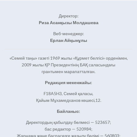
Директор:
Риза Асанқызы Молдашева
Веб-менеджер:
Ерлан Айқынұлы
«Семей таңы» газеті 1969 жылы «Құрмет белгісі» орденімен,
2009 жылы ҚР Президентінің БАҚ саласындағы
грантымен марапатталған.
Редакция мекенжайы:
F18A5H3, Семей қаласы,
Қайым Мұхамедханов көшесі,12.
Байланыс:
Директордың қабылдау бөлмесі — 523657;
бас редактор — 520984;
Жарнама және баспасөзге жазылу бөлімі — 560803;