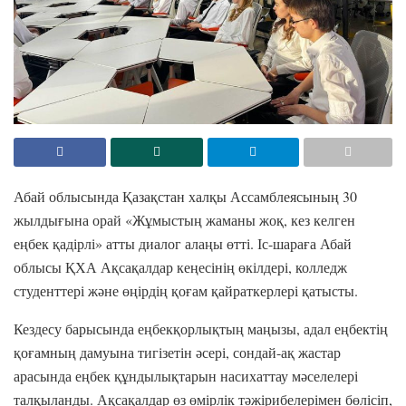
Абай облысында Қазақстан халқы Ассамблеясының 30
жылдығына орай «Жұмыстың жаманы жоқ, кез келген
еңбек қадірлі» атты диалог алаңы өтті. Іс-шараға Абай
облысы ҚХА Ақсақалдар кеңесінің өкілдері, колледж
студенттері және өңірдің қоғам қайраткерлері қатысты.
Кездесу барысында еңбекқорлықтың маңызы, адал еңбектің
қоғамның дамуына тигізетін әсері, сондай-ақ жастар
арасында еңбек құндылықтарын насихаттау мәселелері
талқыланды. Ақсақалдар өз өмірлік тәжірибелерімен бөлісіп,