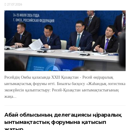
27.07.2026
Ресейдің Омбы қаласында XXIІ Қазақстан - Ресей өңіраралық
ынтымақтастық форумы өтті. Биылғы басқосу «Жаһандық логистика
экожүйесін қалыптастыру: Ресей-Қазақстан ынтымақтастығының
жаңа...
Абай облысының делегациясы өңіраралық
ынтымақтастық форумына қатысып
жатыр