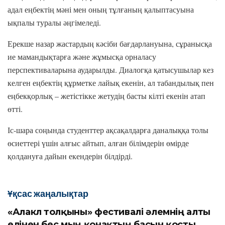
адал еңбектің мәні мен оның тұлғаның қалыптасуына
ықпалы туралы әңгімеледі.
Ерекше назар жастардың кәсіби бағдарлануына, сұранысқа
ие мамандықтарға және жұмысқа орналасу
перспективаларына аударылды. Диалогқа қатысушылар кез
келген еңбектің құрметке лайық екенін, ал табандылық пен
еңбекқорлық – жетістікке жетудің басты кілті екенін атап
өтті.
Іс-шара соңында студенттер ақсақалдарға даналыққа толы
өсиеттері үшін алғыс айтып, алған білімдерін өмірде
қолдануға дайын екендерін білдірді.
Ұқсас жаңалықтар
«Алакөл толқыны» фестивалі әлемнің алты
елінен бес мың қонақтың басын қосты