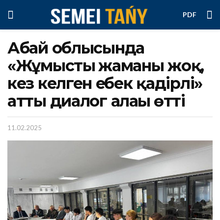
PDF
Абай облысында
«Жұмыстың жаманы жоқ,
кез келген еңбек қадірлі»
атты диалог алаңы өтті
11.02.2025