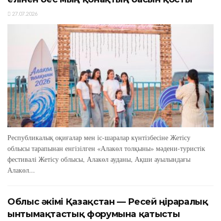
27.07.2026
Республикалық оқиғалар мен іс-шаралар күнтізбесіне Жетісу
облысы тарапынан енгізілген «Алакөл толқыны» мәдени-туристік
фестивалі Жетісу облысы, Алакөл ауданы, Ақши ауылындағы
Алакөл...
Облыс әкімі Қазақстан — Ресей өңіраралық
ынтымақтастық форумына қатысты