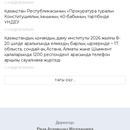
2 НЕДЕЛИ БҰРЫН
Қазақстан Республикасының «Прокуратура туралы»
Конституциялық заңының 40-бабының тәртібінде
ҮНДЕУ
2 НЕДЕЛИ БҰРЫН
Қазақстандық қоғамдық даму институты 2026 жылғы 8-
20 шілде аралығында еліміздің барлық өңірлерінде – 17
облыста, сондай-ақ Астана, Алматы және Шымкент
қалаларында 1200 респондент арасында телефон
арқылы сауалнама жүргізді
2 НЕДЕЛИ БҰРЫН
ТАҒЫ ОҚУ...
Директор:
Риза Асанқызы Молдашева