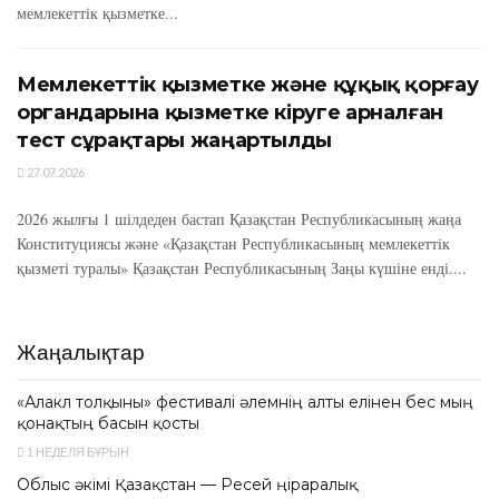
мемлекеттік қызметке...
Мемлекеттік қызметке және құқық қорғау
органдарына қызметке кіруге арналған
тест сұрақтары жаңартылды
27.07.2026
2026 жылғы 1 шілдеден бастап Қазақстан Республикасының жаңа
Конституциясы және «Қазақстан Республикасының мемлекеттік
қызметі туралы» Қазақстан Республикасының Заңы күшіне енді....
Жаңалықтар
«Алакөл толқыны» фестивалі әлемнің алты елінен бес мың
қонақтың басын қосты
1 НЕДЕЛЯ БҰРЫН
Облыс әкімі Қазақстан — Ресей өңіраралық