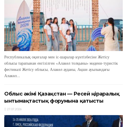
Республикалық оқиғалар мен іс-шаралар күнтізбесіне Жетісу
облысы тарапынан енгізілген «Алакөл толқыны» мәдени-туристік
фестивалі Жетісу облысы, Алакөл ауданы, Ақши ауылындағы
Алакөл...
Облыс әкімі Қазақстан — Ресей өңіраралық
ынтымақтастық форумына қатысты
27.07.2026