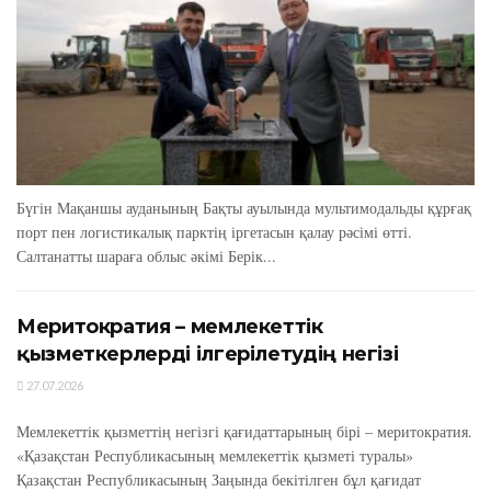
Бүгін Мақаншы ауданының Бақты ауылында мультимодальды құрғақ
порт пен логистикалық парктің іргетасын қалау рәсімі өтті.
Салтанатты шараға облыс әкімі Берік...
Меритократия – мемлекеттік
қызметкерлерді ілгерілетудің негізі
27.07.2026
Мемлекеттік қызметтің негізгі қағидаттарының бірі – меритократия.
«Қазақстан Республикасының мемлекеттік қызметі туралы»
Қазақстан Республикасының Заңында бекітілген бұл қағидат