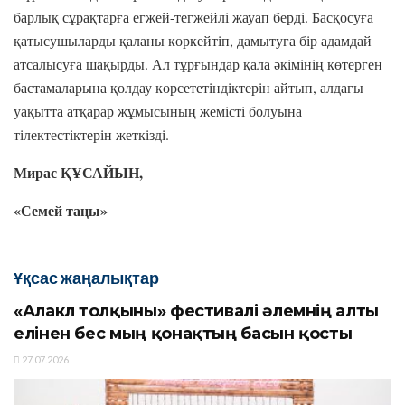
барлық сұрақтарға егжей-тегжейлі жауап берді. Басқосуға
қатысушыларды қаланы көркейтіп, дамытуға бір адамдай
атсалысуға шақырды. Ал тұрғындар қала әкімінің көтерген
бастамаларына қолдау көрсететіндіктерін айтып, алдағы
уақытта атқарар жұмысының жемісті болуына
тілектестіктерін жеткізді.
Мирас ҚҰСАЙЫН,
«Семей таңы»
Ұқсас жаңалықтар
«Алакөл толқыны» фестивалі әлемнің алты
елінен бес мың қонақтың басын қосты
27.07.2026