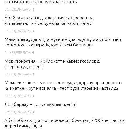
ынтымақтастық форумына қатысты
1 НЕДЕЛЯ БҰРЫН
Абай облысының делегациясы өңіраралық
ынтымақтастық форумына қатысып жатыр
1 НЕДЕЛЯ БҰРЫН
Мақаншы ауданында мультимодальды құрғақ порт пен
логистикалық парктің құрылысы басталды
1 НЕДЕЛЯ БҰРЫН
Меритократия – мемлекеттік қызметкерлерді
ілгерілетудің негізі
1 НЕДЕЛЯ БҰРЫН
Мемлекеттік қызметке және құқық қорғау органдарына
қызметке кіруге арналған тест сұрақтары жаңартылды
1 НЕДЕЛЯ БҰРЫН
Дәл барлау – дәл соққының кепілі
2 НЕДЕЛИ БҰРЫН
Абай облысында жол ережесін бұзудың 2200-ден астам
дерегі анықталды