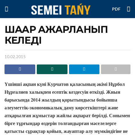
PDF
ШАҺАР АЖАРЛАНЫП
КЕЛЕДІ
10.02.2015
Үшінші ақпан күні Курчатов қаласының әкімі Нұрбол
Нұрғалиев халықпен есептік кездесуін өткізді. Жиын
барысында 2014 жылдың қорытындысы бойынша
әлеуметтік-экономикалық даму көрсеткіштері және
атқарылған жұмыстар жайлы ақпарат берілді. Сонымен
бірге тұрғындар өздерін толғандырған мәселелерге
қатысты сұрақтар қойып, жауаптар алу мүмкіндігіне ие