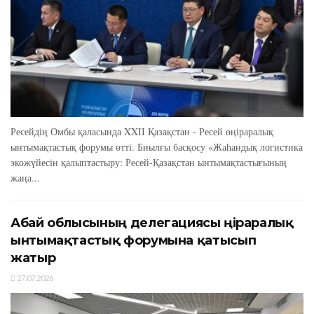
Ресейдің Омбы қаласында XXIІ Қазақстан - Ресей өңіраралық
ынтымақтастық форумы өтті. Биылғы басқосу «Жаһандық логистика
экожүйесін қалыптастыру: Ресей-Қазақстан ынтымақтастығының
жаңа...
Абай облысының делегациясы өңіраралық
ынтымақтастық форумына қатысып
жатыр
27.07.2026