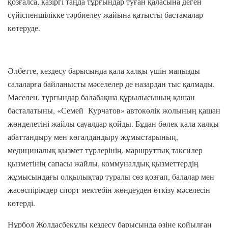
қозғалса, қазіргі таңда тұрғындар туған қаласына деген
сүйіспеншілікке тәрбиелеу жайына қатысты бастамалар
көтеруде.
Әлбетте, кездесу барысында қала халқы үшін маңызды
салаларға байланысты мәселелер де назардан тыс қалмады.
Мәселен, тұрғындар балабақша құрылысының қашан
басталатыны, «Семей Курчатов» автокөлік жолының қашан
жөнделетіні жайлы сауалдар қойды. Бұдан бөлек қала халқы
абаттандыру мен көгалдандыру жұмыстарының,
медициналық қызмет түрлерінің, маршруттық таксилер
қызметінің сапасы жайлы, коммуналдық қызметтердің
жұмысындағы олқылықтар туралы сөз қозғап, балалар мен
жасөспірімдер спорт мектебін жөндеуден өткізу мәселесін
көтерді.
Нұрбол Жолдасбекұлы кездесу барысында өзіне қойылған