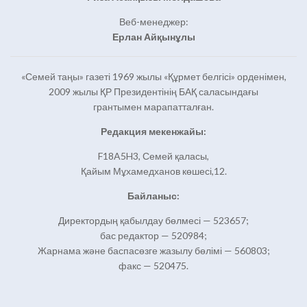
Веб-менеджер:
Ерлан Айқынұлы
«Семей таңы» газеті 1969 жылы «Құрмет белгісі» орденімен,
2009 жылы ҚР Президентінің БАҚ саласындағы
грантымен марапатталған.
Редакция мекенжайы:
F18A5H3, Семей қаласы,
Қайым Мұхамедханов көшесі,12.
Байланыс:
Директордың қабылдау бөлмесі — 523657;
бас редактор — 520984;
Жарнама және баспасөзге жазылу бөлімі — 560803;
факс — 520475.