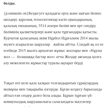
болды.
{jcomments on}Кездесуге қаладағы орта және шағын бизнес
өкілдері, ядролық технологиялар кәсіп-орындарының,
қалалық емхананың, 3514 әскери бөлімі мен өрт сөндіру
бөлімінің қызметкерлері және қала тұрғындары қатысты.
Курчатов қаласының әкімі Нұрбол Нұрғалиев 2014 жылы
жүзеге асырылған шаруалар жайлы айтты. Сондай-ақ ол өз
есебінде 2015 жылға арналған жұмыс жоспары мен «Нұрлы
жол — болашаққа бастар жол» атты Жолдау аясында қолға
алу межеленген жұмыстар туралы ақпарат берді.
Уақыт өте келе қала халқын толғандыратын сұрақтардың
мазмұны мен тақырыбы өзгеруде. Бұған кездесу барысында
айтыл-ған сөздер дәлел бола алады. Бұрын тұрғын үй-
коммуналдық шаруашылығы саласындағы мәселелер