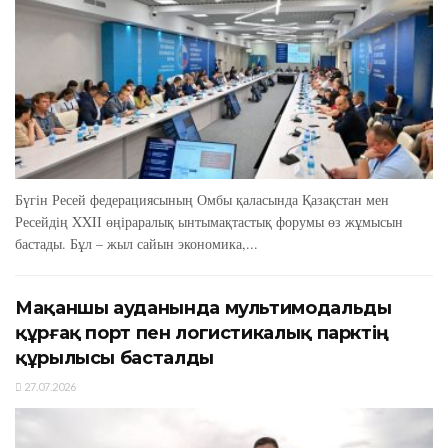
Бүгін Ресей федерациясының Омбы қаласында Қазақстан мен
Ресейдің XXIІ өңіраралық ынтымақтастық форумы өз жұмысын
бастады. Бұл – жыл сайын экономика,...
Мақаншы ауданында мультимодальды
құрғақ порт пен логистикалық парктің
құрылысы басталды
27.07.2026