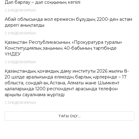
Дәл барлау – дәл соққының кепілі
3 НЕДЕЛИ БҰРЫН
Абай облысында жол ережесін бұзудың 2200-ден астам
дерегі анықталды
3 НЕДЕЛИ БҰРЫН
Қазақстан Республикасының «Прокуратура туралы»
Конституциялық заңының 40-бабының тәртібінде
ҮНДЕУ
3 НЕДЕЛИ БҰРЫН
Қазақстандық қоғамдық даму институты 2026 жылғы 8-
20 шілде аралығында еліміздің барлық өңірлерінде – 17
облыста, сондай-ақ Астана, Алматы және Шымкент
қалаларында 1200 респондент арасында телефон
арқылы сауалнама жүргізді
3 НЕДЕЛИ БҰРЫН
ТАҒЫ ОҚУ...