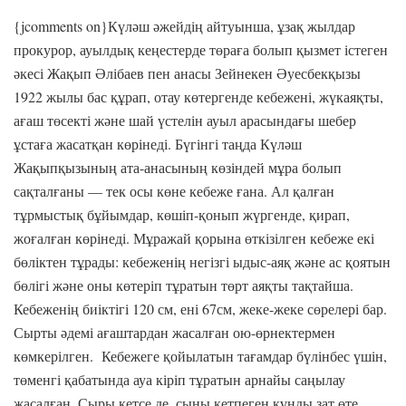
{jcomments on}Күләш әжейдің айтуынша, ұзақ жылдар
прокурор, ауылдық кеңестерде төраға болып қызмет істеген
әкесі Жақып Әлібаев пен анасы Зейнекен Әуесбекқызы
1922 жылы бас құрап, отау көтергенде кебежені, жүкаяқты,
ағаш төсекті және шай үстелін ауыл арасындағы шебер
ұстаға жасатқан көрінеді. Бүгінгі таңда Күләш
Жақыпқызының ата-анасының көзіндей мұра болып
сақталғаны — тек осы көне кебеже ғана. Ал қалған
тұрмыстық бұйымдар, көшіп-қонып жүргенде, қирап,
жоғалған көрінеді. Мұражай қорына өткізілген кебеже екі
бөліктен тұрады: кебеженің негізгі ыдыс-аяқ және ас қоятын
бөлігі және оны көтеріп тұратын төрт аяқты тақтайша.
Кебеженің биіктігі 120 см, ені 67см, жеке-жеке сөрелері бар.
Сырты әдемі ағаштардан жасалған ою-өрнектермен
көмкерілген. Кебежеге қойылатын тағамдар бүлінбес үшін,
төменгі қабатында ауа кіріп тұратын арнайы саңылау
жасалған. Сыры кетсе де, сыны кетпеген құнды зат өте