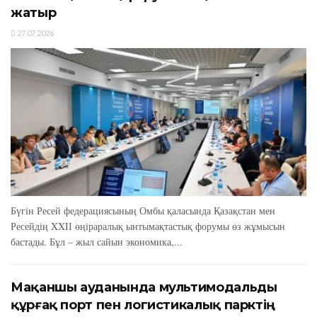
жатыр
27.07.2026
Бүгін Ресей федерациясының Омбы қаласында Қазақстан мен
Ресейдің XXIІ өңіраралық ынтымақтастық форумы өз жұмысын
бастады. Бұл – жыл сайын экономика,...
Мақаншы ауданында мультимодальды
құрғақ порт пен логистикалық парктің