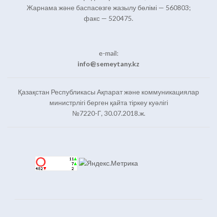
Жарнама және баспасөзге жазылу бөлімі — 560803;
факс — 520475.
e-mail:
info@semeytany.kz
Қазақстан Республикасы Ақпарат және коммуникациялар
министрлігі берген қайта тіркеу куәлігі
№7220-Г, 30.07.2018.ж.