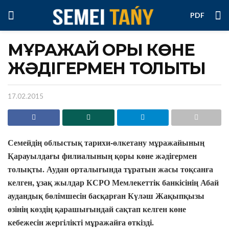
PDF
МҰРАЖАЙ ҚОРЫ КӨНЕ
ЖӘДІГЕРМЕН ТОЛЫҚТЫ
17.02.2015
Семейдің облыстық тарихи-өлкетану мұражайының
Қарауылдағы филиалының қоры көне жәдігермен
толықты. Аудан орталығында тұратын жасы тоқсанға
келген, ұзақ жылдар КСРО Мемлекеттік банкісінің Абай
аудандық бөлімшесін басқарған Күләш Жақыпқызы
өзінің көздің қарашығындай сақтап келген көне
кебежесін жергілікті мұражайға өткізді.