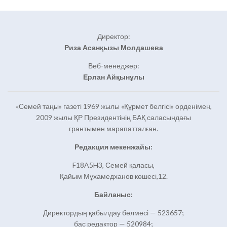
Директор:
Риза Асанқызы Молдашева
Веб-менеджер:
Ерлан Айқынұлы
«Семей таңы» газеті 1969 жылы «Құрмет белгісі» орденімен,
2009 жылы ҚР Президентінің БАҚ саласындағы
грантымен марапатталған.
Редакция мекенжайы:
F18A5H3, Семей қаласы,
Қайым Мұхамедханов көшесі,12.
Байланыс:
Директордың қабылдау бөлмесі — 523657;
бас редактор — 520984;