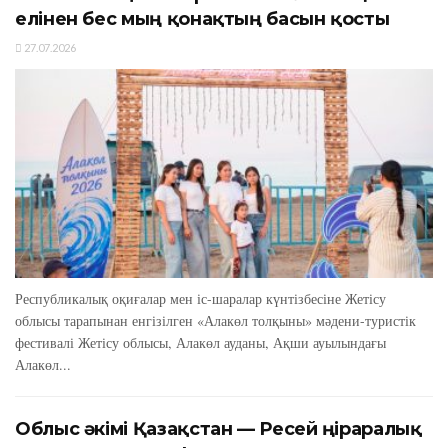
елінен бес мың қонақтың басын қосты
27.07.2026
Республикалық оқиғалар мен іс-шаралар күнтізбесіне Жетісу
облысы тарапынан енгізілген «Алакөл толқыны» мәдени-туристік
фестивалі Жетісу облысы, Алакөл ауданы, Ақши ауылындағы
Алакөл...
Облыс әкімі Қазақстан — Ресей өңіраралық