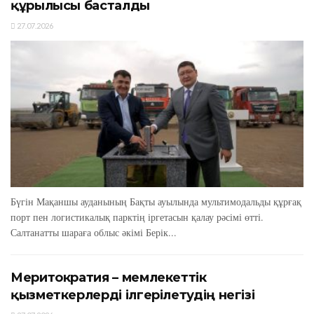
құрылысы басталды
27.07.2026
Бүгін Мақаншы ауданының Бақты ауылында мультимодальды құрғақ
порт пен логистикалық парктің іргетасын қалау рәсімі өтті.
Салтанатты шараға облыс әкімі Берік...
Меритократия – мемлекеттік
қызметкерлерді ілгерілетудің негізі