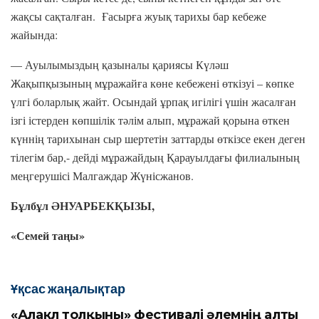
жақсы сақталған. Ғасырға жуық тарихы бар кебеже
жайында:
— Ауылымыздың қазыналы қариясы Күләш
Жақыпқызының мұражайға көне кебежені өткізуі – көпке
үлгі боларлық жайт. Осындай ұрпақ игілігі үшін жасалған
ізгі істерден көпшілік тәлім алып, мұражай қорына өткен
күннің тарихынан сыр шертетін заттарды өткізсе екен деген
тілегім бар,- дейді мұражайдың Қарауылдағы филиалының
меңгерушісі Малгаждар Жүнісжанов.
Бұлбұл ӘНУАРБЕКҚЫЗЫ,
«Семей таңы»
Ұқсас жаңалықтар
«Алакөл толқыны» фестивалі әлемнің алты