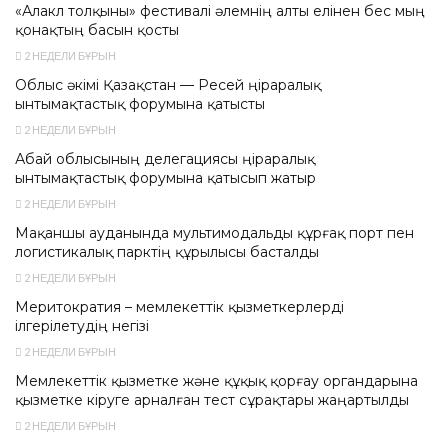
«Алакөл толқыны» фестивалі әлемнің алты елінен бес мың
қонақтың басын қосты
2 НЕДЕЛИ БҰРЫН
Облыс әкімі Қазақстан — Ресей өңіраралық
ынтымақтастық форумына қатысты
2 НЕДЕЛИ БҰРЫН
Абай облысының делегациясы өңіраралық
ынтымақтастық форумына қатысып жатыр
2 НЕДЕЛИ БҰРЫН
Мақаншы ауданында мультимодальды құрғақ порт пен
логистикалық парктің құрылысы басталды
2 НЕДЕЛИ БҰРЫН
Меритократия – мемлекеттік қызметкерлерді
ілгерілетудің негізі
2 НЕДЕЛИ БҰРЫН
Мемлекеттік қызметке және құқық қорғау органдарына
қызметке кіруге арналған тест сұрақтары жаңартылды
2 НЕДЕЛИ БҰРЫН