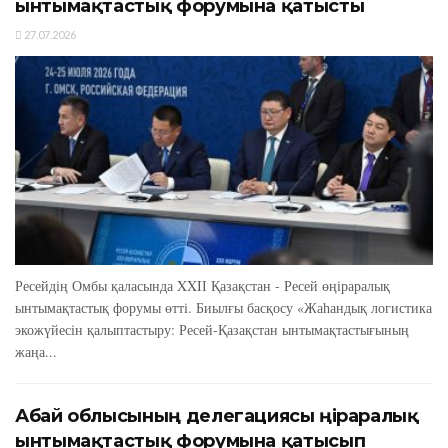
ынтымақтастық форумына қатысты
27.07.2026
Ресейдің Омбы қаласында XXIІ Қазақстан - Ресей өңіраралық
ынтымақтастық форумы өтті. Биылғы басқосу «Жаһандық логистика
экожүйесін қалыптастыру: Ресей-Қазақстан ынтымақтастығының
жаңа...
Абай облысының делегациясы өңіраралық
ынтымақтастық форумына қатысып