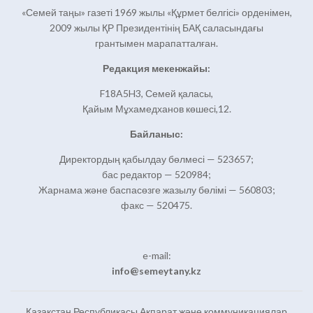
«Семей таңы» газеті 1969 жылы «Құрмет белгісі» орденімен,
2009 жылы ҚР Президентінің БАҚ саласындағы
грантымен марапатталған.
Редакция мекенжайы:
F18A5H3, Семей қаласы,
Қайым Мұхамедханов көшесі,12.
Байланыс:
Директордың қабылдау бөлмесі — 523657;
бас редактор — 520984;
Жарнама және баспасөзге жазылу бөлімі — 560803;
факс — 520475.
e-mail:
info@semeytany.kz
Қазақстан Республикасы Ақпарат және коммуникациялар