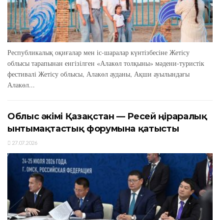
Республикалық оқиғалар мен іс-шаралар күнтізбесіне Жетісу
облысы тарапынан енгізілген «Алакөл толқыны» мәдени-туристік
фестивалі Жетісу облысы, Алакөл ауданы, Ақши ауылындағы
Алакөл...
Облыс әкімі Қазақстан — Ресей өңіраралық
ынтымақтастық форумына қатысты
27.07.2026