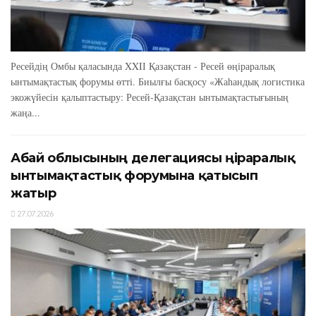
Ресейдің Омбы қаласында XXIІ Қазақстан - Ресей өңіраралық
ынтымақтастық форумы өтті. Биылғы басқосу «Жаһандық логистика
экожүйесін қалыптастыру: Ресей-Қазақстан ынтымақтастығының
жаңа...
Абай облысының делегациясы өңіраралық
ынтымақтастық форумына қатысып
жатыр
27.07.2026