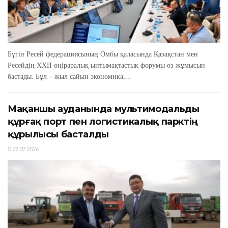
Бүгін Ресей федерациясының Омбы қаласында Қазақстан мен
Ресейдің XXIІ өңіраралық ынтымақтастық форумы өз жұмысын
бастады. Бұл – жыл сайын экономика,...
Мақаншы ауданында мультимодальды
құрғақ порт пен логистикалық парктің
құрылысы басталды
27.07.2026