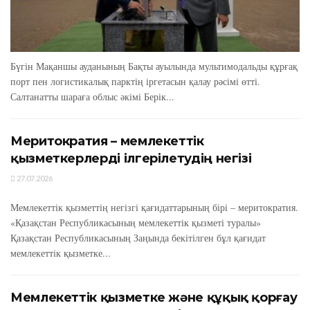
Бүгін Мақаншы ауданының Бақты ауылында мультимодальды құрғақ
порт пен логистикалық парктің іргетасын қалау рәсімі өтті.
Салтанатты шараға облыс әкімі Берік...
Меритократия – мемлекеттік
қызметкерлерді ілгерілетудің негізі
27.07.2026
Мемлекеттік қызметтің негізгі қағидаттарының бірі – меритократия.
«Қазақстан Республикасының мемлекеттік қызметі туралы»
Қазақстан Республикасының Заңында бекітілген бұл қағидат
мемлекеттік қызметке...
Мемлекеттік қызметке және құқық қорғау