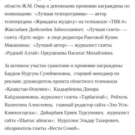
области Ж.М. Омар и денежными премиями награждены по
номинациям: «Лучшая телепрограмма» — автор
телепередачи «Жұмадағы жүздесу» на телеканале «ТВК-6»
Жаксыбаев Дюйсенбек Зайноллаевич; «Лучшая газета» —
газета «Ертіс өңірі» в лице редактора Раисовой Кулии
Макановны; «Лучший автор» — журналист газеты
«Рудный Алтай» Оркушпаева Насихат Михайловна.
За активное участие грамотами и премиями награждены:
Бардиж Нургуль Сулейменовна, старший менеджер по
рекламе, руководитель проекта областного телеканала
«Қазақстан-Өскемен»; Кыдырбекова Динара
Кабдлашимовна, журналист газеты «Тарбағатай»; Рейхель
Валентина Алексеевна, главный редактор сайта «Эхо Усть-
Каменогорска»; Дайырбаев Ермек Турсунович, журналист
сайта «Шығыс айнасы»; Нуруллин Эльдар Тахирович,
обозреватель газеты «Вести Семей».