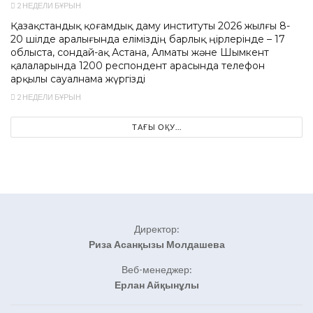
2 НЕДЕЛИ БҰРЫН
Қазақстандық қоғамдық даму институты 2026 жылғы 8-
20 шілде аралығында еліміздің барлық өңірлерінде – 17
облыста, сондай-ақ Астана, Алматы және Шымкент
қалаларында 1200 респондент арасында телефон
арқылы сауалнама жүргізді
2 НЕДЕЛИ БҰРЫН
ТАҒЫ ОҚУ...
Директор:
Риза Асанқызы Молдашева
Веб-менеджер:
Ерлан Айқынұлы