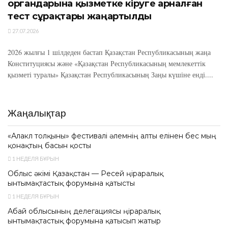
органдарына қызметке кіруге арналған
тест сұрақтары жаңартылды
27.07.2026
2026 жылғы 1 шілдеден бастап Қазақстан Республикасының жаңа
Конституциясы және «Қазақстан Республикасының мемлекеттік
қызметі туралы» Қазақстан Республикасының Заңы күшіне енді....
Жаңалықтар
«Алакөл толқыны» фестивалі әлемнің алты елінен бес мың
қонақтың басын қосты
1 НЕДЕЛЯ БҰРЫН
Облыс әкімі Қазақстан — Ресей өңіраралық
ынтымақтастық форумына қатысты
1 НЕДЕЛЯ БҰРЫН
Абай облысының делегациясы өңіраралық
ынтымақтастық форумына қатысып жатыр