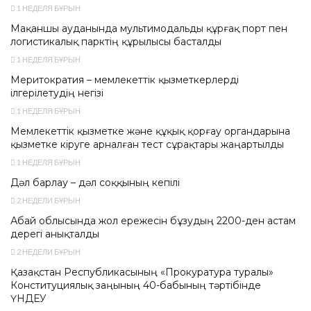
1 НЕДЕЛЯ БҰРЫН
Мақаншы ауданында мультимодальды құрғақ порт пен
логистикалық парктің құрылысы басталды
1 НЕДЕЛЯ БҰРЫН
Меритократия – мемлекеттік қызметкерлерді
ілгерілетудің негізі
1 НЕДЕЛЯ БҰРЫН
Мемлекеттік қызметке және құқық қорғау органдарына
қызметке кіруге арналған тест сұрақтары жаңартылды
1 НЕДЕЛЯ БҰРЫН
Дәл барлау – дәл соққының кепілі
2 НЕДЕЛИ БҰРЫН
Абай облысында жол ережесін бұзудың 2200-ден астам
дерегі анықталды
2 НЕДЕЛИ БҰРЫН
Қазақстан Республикасының «Прокуратура туралы»
Конституциялық заңының 40-бабының тәртібінде
ҮНДЕУ