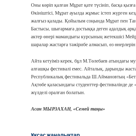
Оны көріп қалған Мұрат қате түсініп, басқа қызғ
Өкініштісі, Мұрат ауылда жұмыс істеп жүрген кез
жалғыз қалады. Қойылым соңында Мұрат пен Тана
Бастысы, шығармаға достыққа деген адалдық арқ
актер өнері мамандығы курсының жетекшісі Ме
шаралар жастарға тәжірибе алмасып, өз өнерлері
Айта кетуіміз керек, бұл М.Төлебаев атындағы м
алғашқы фестивалі емес. Айталық, дарынды жаст
Республикалық фестивальда Ш.Аймановтың «Бетп
Ақтөбе қаласындағы студенттер фестивалінде де 
жүлделі оралған болатын.
Асан МЫРЗАХАН,
«Семей таңы»
Ұқсас жаңалықтар