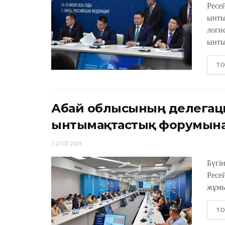
Ресе
ынты
логи
ынты
ТО
Абай облысының делегаци
ынтымақтастық форумына
27.07.2026
Бүгі
Ресе
жұмы
ТО