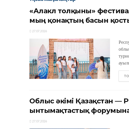
«Алакөл толқыны» фестива
мың қонақтың басын қост
27.07.2026
Респ
облы
тури
ауыл
ТО
Облыс әкімі Қазақстан — Р
ынтымақтастық форумына
27.07.2026