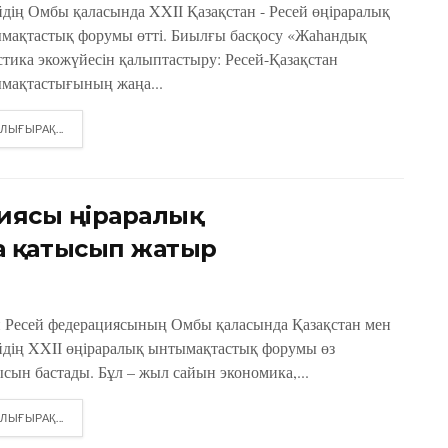
йдің Омбы қаласында XXIІ Қазақстан - Ресей өңіраралық
мақтастық форумы өтті. Биылғы басқосу «Жаһандық
стика экожүйесін қалыптастыру: Ресей-Қазақстан
мақтастығының жаңа...
DETAILS
ЛЫҒЫРАҚ...
ясы өңіраралық
 қатысып жатыр
н Ресей федерациясының Омбы қаласында Қазақстан мен
йдің XXIІ өңіраралық ынтымақтастық форумы өз
сын бастады. Бұл – жыл сайын экономика,...
DETAILS
ЛЫҒЫРАҚ...