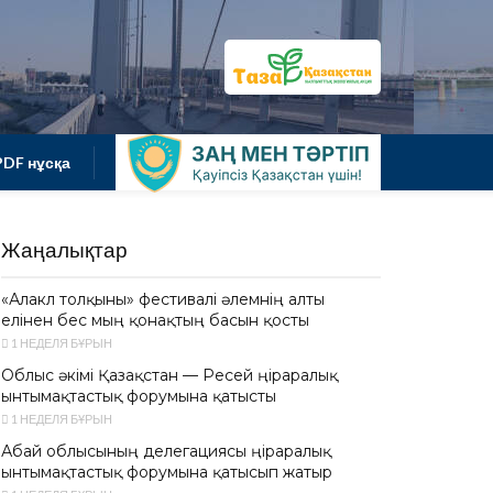
PDF нұсқа
Жаңалықтар
«Алакөл толқыны» фестивалі әлемнің алты
елінен бес мың қонақтың басын қосты
1 НЕДЕЛЯ БҰРЫН
Облыс әкімі Қазақстан — Ресей өңіраралық
ынтымақтастық форумына қатысты
1 НЕДЕЛЯ БҰРЫН
Абай облысының делегациясы өңіраралық
ынтымақтастық форумына қатысып жатыр