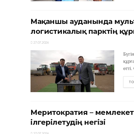
Мақаншы ауданында муль
логистикалық парктің құ
27.07.2026
Бүгі
құрға
өтті.
ТО
Меритократия – мемлекет
ілгерілетудің негізі
27.07.2026