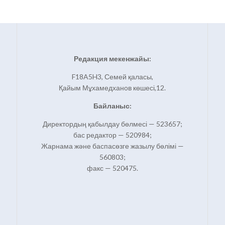
Редакция мекенжайы:
F18A5H3, Семей қаласы,
Қайым Мұхамедханов көшесі,12.
Байланыс:
Директордың қабылдау бөлмесі — 523657;
бас редактор — 520984;
Жарнама және баспасөзге жазылу бөлімі —
560803;
факс — 520475.