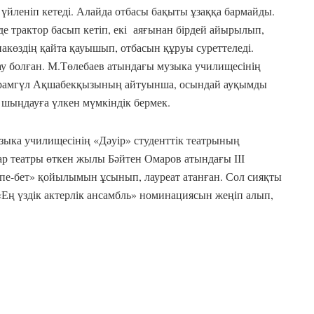
а үйленіп кетеді. Алайда отбасы бақыты ұзаққа бармайды.
де трактор басып кетіп, екі аяғынан бірдей айырылып,
көздің қайта қауышып, отбасын құруы суреттеледі.
ау болған. М.Төлебаев атындағы музыка училищесінің
йрамгүл Ақшабекқызының айтуынша, осындай ауқымды
н шыңдауға үлкен мүмкіндік бермек.
узыка училищесінің «Дәуір» студенттік театрының
ар театры өткен жылы Бәйтен Омаров атындағы ІІІ
е-бет» қойылымын ұсынып, лауреат атанған. Сол сияқты
«Ең үздік актерлік ансамбль» номинациясын жеңіп алып,