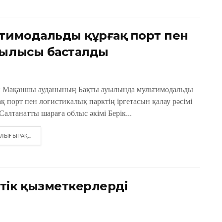
тимодальды құрғақ порт пен
рылысы басталды
н Мақаншы ауданының Бақты ауылында мультимодальды
қ порт пен логистикалық парктің іргетасын қалау рәсімі
 Салтанатты шараға облыс әкімі Берік...
DETAILS
ЛЫҒЫРАҚ...
тік қызметкерлерді