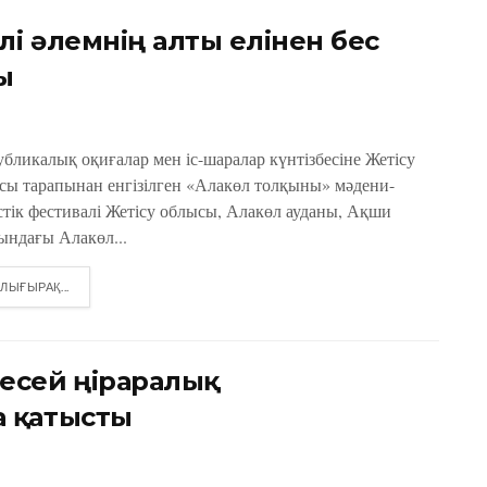
лі әлемнің алты елінен бес
ы
убликалық оқиғалар мен іс-шаралар күнтізбесіне Жетісу
сы тарапынан енгізілген «Алакөл толқыны» мәдени-
стік фестивалі Жетісу облысы, Алакөл ауданы, Ақши
ындағы Алакөл...
DETAILS
ЛЫҒЫРАҚ...
есей өңіраралық
 қатысты