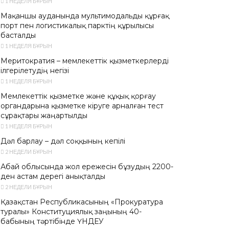
1 НЕДЕЛЯ БҰРЫН
Мақаншы ауданында мультимодальды құрғақ
порт пен логистикалық парктің құрылысы
басталды
1 НЕДЕЛЯ БҰРЫН
Меритократия – мемлекеттік қызметкерлерді
ілгерілетудің негізі
1 НЕДЕЛЯ БҰРЫН
Мемлекеттік қызметке және құқық қорғау
органдарына қызметке кіруге арналған тест
сұрақтары жаңартылды
1 НЕДЕЛЯ БҰРЫН
Дәл барлау – дәл соққының кепілі
2 НЕДЕЛИ БҰРЫН
Абай облысында жол ережесін бұзудың 2200-
ден астам дерегі анықталды
2 НЕДЕЛИ БҰРЫН
Қазақстан Республикасының «Прокуратура
туралы» Конституциялық заңының 40-
бабының тәртібінде ҮНДЕУ