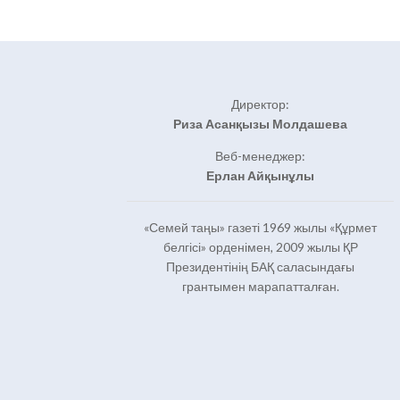
Директор:
Риза Асанқызы Молдашева
Веб-менеджер:
Ерлан Айқынұлы
«Семей таңы» газеті 1969 жылы «Құрмет
белгісі» орденімен, 2009 жылы ҚР
Президентінің БАҚ саласындағы
грантымен марапатталған.