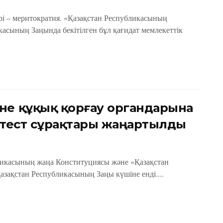
ірі – меритократия. «Қазақстан Республикасының
касының Заңында бекітілген бұл қағидат мемлекеттік
не құқық қорғау органдарына
 тест сұрақтары жаңартылды
бликасының жаңа Конституциясы және «Қазақстан
зақстан Республикасының Заңы күшіне енді....