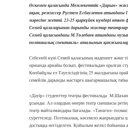
Өскемен қаласында Мемлекеттік «Дарын» жаст
ақын, режиссер Рүстем Есдәулетов атындағы І
мәресіне жетті. 23-25 қыркүйек күндері өткен
Семей қалаларынан дарынды жастар театрлар
Семей қаласындағы М.Төлебаев атындағы музык
поэтикалық спектакль» аталымын қанжығала
Сейсенбі күні Семей қаласының мәдениет және ті
орнында арнайы болып, фестивальдан оралған сту
Көпбайұлы ел Тәуелсіздігінің 25 жылдығына ора
семейлік дарынды жастарға шығармашылық табыст
«Дәуір» студенттер театры фестивальда М.Шаха
ұсынды. Ал олардың өнерін театр сыншысы ретін
театр майталмандары бағалады. «Танагөз» поэмас
суреттеледі. Поэтикалық, көсемсөз жанрындағы
достыққа негізделген. Қойылым желісі бойынша а