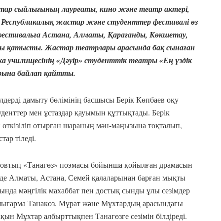
ар сыйлығының лауреаты, кино және театр актері,
 Республикалық жастар және студенттер фестивалі өз
 фестивальға Астана, Алматы, Қарағанды, Көкшетау,
ы қатысты. Жастар театрлары арасында бақ сынаған
а училищесінің «Дәуір» студенттік театры «Ең үздік
рына байлап қайтты.
лдерді дамыту бөлімінің басшысы Берік Көпбаев оқу
денттер мен ұстаздар қауымын құттықтады. Берік
й өткізіліп отырған шараның мән-маңызына тоқталып,
ар тіледі.
новтың «Танагөз» поэмасы бойынша қойылған драмасын
де Алматы, Астана, Семей қалаларынан барған мықты
ында мәңгілік махаббат пен достық сынды ұлы сезімдер
 шығарма Танакөз, Мұрат және Мұхтардың арасындағы
қын Мұхтар албырттықпен Танагөзге сезімін білдіреді.