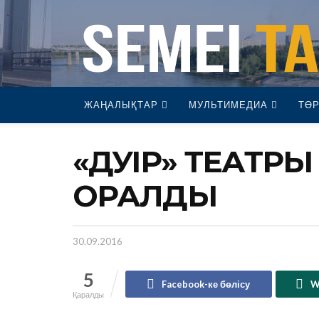
ЖАҢАЛЫҚТАР
МУЛЬТИМЕДИА
ТӨР
«ДӘУІР» ТЕАТ
ОРАЛДЫ
30.09.2016
5
Facebook-ке бөлісу
W
Қаралды