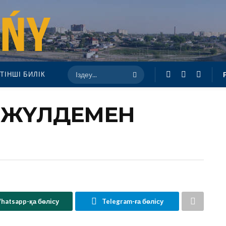
ТІНШІ БИЛІК
РЫ ЖҮЛДЕМЕН
hatsapp-қа бөлісу
Telegram-ға бөлісу