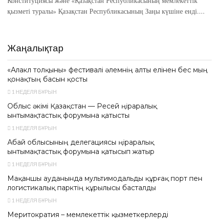
Конституциясы және «Қазақстан Республикасының мемлекеттік
қызметі туралы» Қазақстан Республикасының Заңы күшіне енді....
Жаңалықтар
«Алакөл толқыны» фестивалі әлемнің алты елінен бес мың
қонақтың басын қосты
1 НЕДЕЛЯ БҰРЫН
Облыс әкімі Қазақстан — Ресей өңіраралық
ынтымақтастық форумына қатысты
1 НЕДЕЛЯ БҰРЫН
Абай облысының делегациясы өңіраралық
ынтымақтастық форумына қатысып жатыр
1 НЕДЕЛЯ БҰРЫН
Мақаншы ауданында мультимодальды құрғақ порт пен
логистикалық парктің құрылысы басталды
1 НЕДЕЛЯ БҰРЫН
Меритократия – мемлекеттік қызметкерлерді