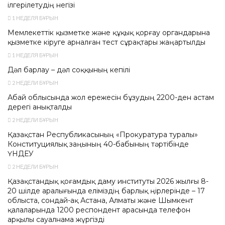
ілгерілетудің негізі
1 НЕДЕЛЯ БҰРЫН
Мемлекеттік қызметке және құқық қорғау органдарына
қызметке кіруге арналған тест сұрақтары жаңартылды
1 НЕДЕЛЯ БҰРЫН
Дәл барлау – дәл соққының кепілі
2 НЕДЕЛИ БҰРЫН
Абай облысында жол ережесін бұзудың 2200-ден астам
дерегі анықталды
2 НЕДЕЛИ БҰРЫН
Қазақстан Республикасының «Прокуратура туралы»
Конституциялық заңының 40-бабының тәртібінде
ҮНДЕУ
2 НЕДЕЛИ БҰРЫН
Қазақстандық қоғамдық даму институты 2026 жылғы 8-
20 шілде аралығында еліміздің барлық өңірлерінде – 17
облыста, сондай-ақ Астана, Алматы және Шымкент
қалаларында 1200 респондент арасында телефон
арқылы сауалнама жүргізді