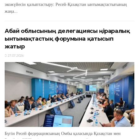
экожүйесін қалыптастыру: Ресей-Қазақстан ынтымақтастығының
жаңа...
Абай облысының делегациясы өңіраралық
ынтымақтастық форумына қатысып
жатыр
27.07.2026
Бүгін Ресей федерациясының Омбы қаласында Қазақстан мен