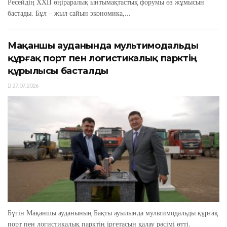
Ресейдің XXIІ өңіраралық ынтымақтастық форумы өз жұмысын
бастады. Бұл – жыл сайын экономика,...
Мақаншы ауданында мультимодальды
құрғақ порт пен логистикалық парктің
құрылысы басталды
27.07.2026
Бүгін Мақаншы ауданының Бақты ауылында мультимодальды құрғақ
порт пен логистикалық парктің іргетасын қалау рәсімі өтті.