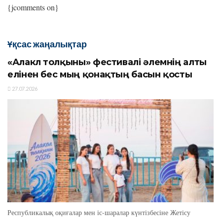
{jcomments on}
Ұқсас жаңалықтар
«Алакөл толқыны» фестивалі әлемнің алты
елінен бес мың қонақтың басын қосты
27.07.2026
Республикалық оқиғалар мен іс-шаралар күнтізбесіне Жетісу