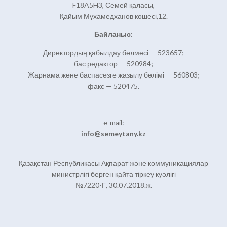
F18A5H3, Семей қаласы,
Қайым Мұхамедханов көшесі,12.
Байланыс:
Директордың қабылдау бөлмесі — 523657;
бас редактор — 520984;
Жарнама және баспасөзге жазылу бөлімі — 560803;
факс — 520475.
e-mail:
info@semeytany.kz
Қазақстан Республикасы Ақпарат және коммуникациялар
министрлігі берген қайта тіркеу куәлігі
№7220-Г, 30.07.2018.ж.