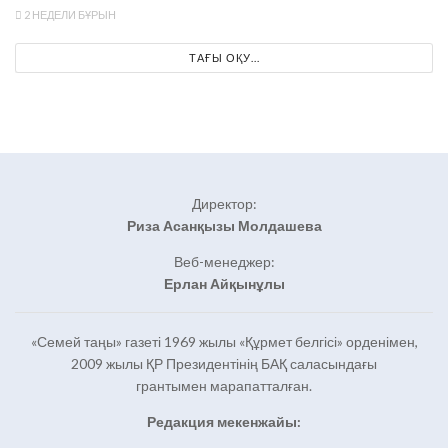
2 НЕДЕЛИ БҰРЫН
ТАҒЫ ОҚУ...
Директор:
Риза Асанқызы Молдашева
Веб-менеджер:
Ерлан Айқынұлы
«Семей таңы» газеті 1969 жылы «Құрмет белгісі» орденімен,
2009 жылы ҚР Президентінің БАҚ саласындағы
грантымен марапатталған.
Редакция мекенжайы: