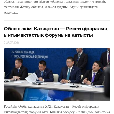
облысы тарапынан енгізілген «Алакөл толқыны» мәдени-туристік
фестивалі Жетісу облысы, Алакөл ауданы, Ақши ауылындағы
Алакөл...
Облыс әкімі Қазақстан — Ресей өңіраралық
ынтымақтастық форумына қатысты
27.07.2026
Ресейдің Омбы қаласында XXIІ Қазақстан - Ресей өңіраралық
ынтымақтастық форумы өтті. Биылғы басқосу «Жаһандық логистика