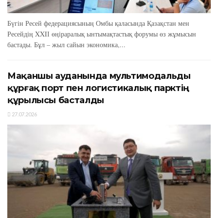
Бүгін Ресей федерациясының Омбы қаласында Қазақстан мен
Ресейдің XXIІ өңіраралық ынтымақтастық форумы өз жұмысын
бастады. Бұл – жыл сайын экономика,...
Мақаншы ауданында мультимодальды
құрғақ порт пен логистикалық парктің
құрылысы басталды
27.07.2026