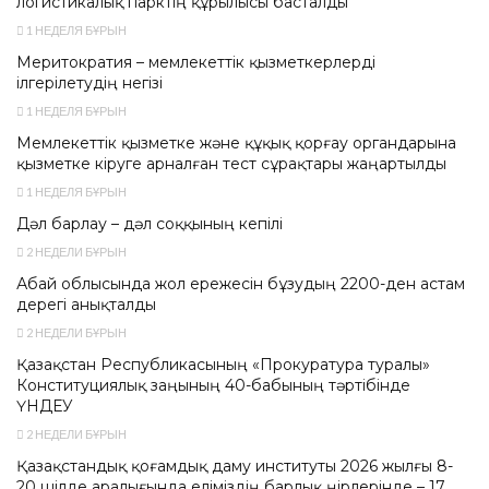
логистикалық парктің құрылысы басталды
1 НЕДЕЛЯ БҰРЫН
Меритократия – мемлекеттік қызметкерлерді
ілгерілетудің негізі
1 НЕДЕЛЯ БҰРЫН
Мемлекеттік қызметке және құқық қорғау органдарына
қызметке кіруге арналған тест сұрақтары жаңартылды
1 НЕДЕЛЯ БҰРЫН
Дәл барлау – дәл соққының кепілі
2 НЕДЕЛИ БҰРЫН
Абай облысында жол ережесін бұзудың 2200-ден астам
дерегі анықталды
2 НЕДЕЛИ БҰРЫН
Қазақстан Республикасының «Прокуратура туралы»
Конституциялық заңының 40-бабының тәртібінде
ҮНДЕУ
2 НЕДЕЛИ БҰРЫН
Қазақстандық қоғамдық даму институты 2026 жылғы 8-
20 шілде аралығында еліміздің барлық өңірлерінде – 17