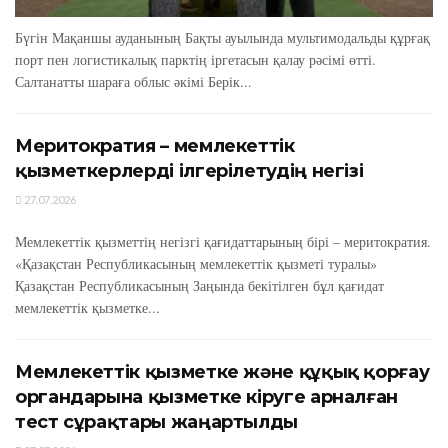
Бүгін Мақаншы ауданының Бақты ауылында мультимодальды құрғақ
порт пен логистикалық парктің іргетасын қалау рәсімі өтті.
Салтанатты шараға облыс әкімі Берік...
Меритократия – мемлекеттік
қызметкерлерді ілгерілетудің негізі
27.07.2026
Мемлекеттік қызметтің негізгі қағидаттарының бірі – меритократия.
«Қазақстан Республикасының мемлекеттік қызметі туралы»
Қазақстан Республикасының Заңында бекітілген бұл қағидат
мемлекеттік қызметке...
Мемлекеттік қызметке және құқық қорғау
органдарына қызметке кіруге арналған
тест сұрақтары жаңартылды