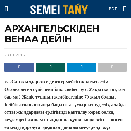
PDF
АРХАНГЕЛЬСКІДЕН
ВЕНАҒА ДЕЙІН
23.01.2015
«…Сан жылдар өтсе де өзгермейтін жалғыз сезім –
Отанға деген сүйіспеншілік, сөнбес рух. Уақытқа тоқтам
бар ма? Жеңіс туының желбірегеніне 70 жыл болды.
Бейбіт аспан астында бақытты ғұмыр кешудеміз, алайда
отты жылдардағы ерлігімізді қайталау керек болса,
кеудемдегі жаным шыққанша құшағында өсіп — өнген
өлкемді қорғауға әрқашан дайынмын»,- дейді жүз