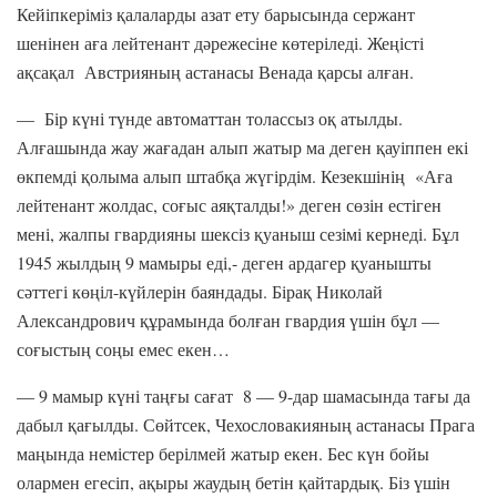
Кейіпкеріміз қалаларды азат ету барысында сержант
шенінен аға лейтенант дәрежесіне көтеріледі. Жеңісті
ақсақал Австрияның астанасы Венада қарсы алған.
— Бір күні түнде автоматтан толассыз оқ атылды.
Алғашында жау жағадан алып жатыр ма деген қауіппен екі
өкпемді қолыма алып штабқа жүгірдім. Кезекшінің «Аға
лейтенант жолдас, соғыс аяқталды!» деген сөзін естіген
мені, жалпы гвардияны шексіз қуаныш сезімі кернеді. Бұл
1945 жылдың 9 мамыры еді,- деген ардагер қуанышты
сәттегі көңіл-күйлерін баяндады. Бірақ Николай
Александрович құрамында болған гвардия үшін бұл —
соғыстың соңы емес екен…
— 9 мамыр күні таңғы сағат 8 — 9-дар шамасында тағы да
дабыл қағылды. Сөйтсек, Чехословакияның астанасы Прага
маңында немістер берілмей жатыр екен. Бес күн бойы
олармен егесіп, ақыры жаудың бетін қайтардық. Біз үшін