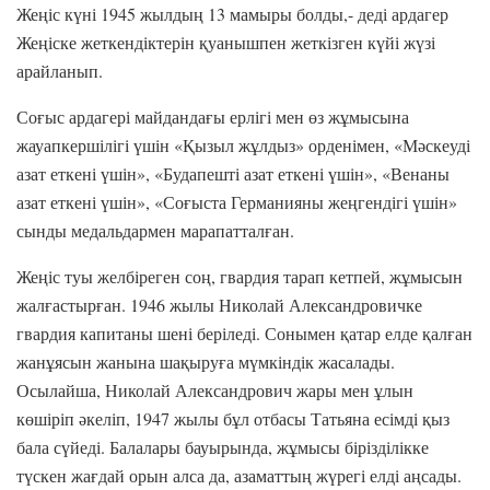
Жеңіс күні 1945 жылдың 13 мамыры болды,- деді ардагер
Жеңіске жеткендіктерін қуанышпен жеткізген күйі жүзі
арайланып.
Соғыс ардагері майдандағы ерлігі мен өз жұмысына
жауапкершілігі үшін «Қызыл жұлдыз» орденімен, «Мәскеуді
азат еткені үшін», «Будапешті азат еткені үшін», «Венаны
азат еткені үшін», «Соғыста Германияны жеңгендігі үшін»
сынды медальдармен марапатталған.
Жеңіс туы желбіреген соң, гвардия тарап кетпей, жұмысын
жалғастырған. 1946 жылы Николай Александровичке
гвардия капитаны шені беріледі. Сонымен қатар елде қалған
жанұясын жанына шақыруға мүмкіндік жасалады.
Осылайша, Николай Александрович жары мен ұлын
көшіріп әкеліп, 1947 жылы бұл отбасы Татьяна есімді қыз
бала сүйеді. Балалары бауырында, жұмысы бірізділікке
түскен жағдай орын алса да, азаматтың жүрегі елді аңсады.