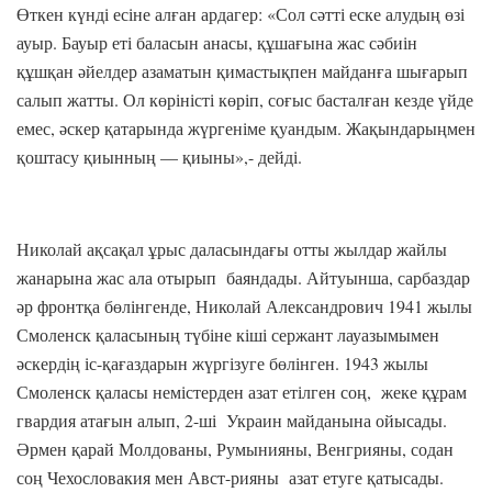
Өткен күнді есіне алған ардагер: «Сол сәтті еске алудың өзі
ауыр. Бауыр еті баласын анасы, құшағына жас сәбиін
құшқан әйелдер азаматын қимастықпен майданға шығарып
салып жатты. Ол көріністі көріп, соғыс басталған кезде үйде
емес, әскер қатарында жүргеніме қуандым. Жақындарыңмен
қоштасу қиынның — қиыны»,- дейді.
Николай ақсақал ұрыс даласындағы отты жылдар жайлы
жанарына жас ала отырып баяндады. Айтуынша, сарбаздар
әр фронтқа бөлінгенде, Николай Александрович 1941 жылы
Смоленск қаласының түбіне кіші сержант лауазымымен
әскердің іс-қағаздарын жүргізуге бөлінген. 1943 жылы
Смоленск қаласы немістерден азат етілген соң, жеке құрам
гвардия атағын алып, 2-ші Украин майданына ойысады.
Әрмен қарай Молдованы, Румынияны, Венгрияны, содан
соң Чехословакия мен Авст-рияны азат етуге қатысады.