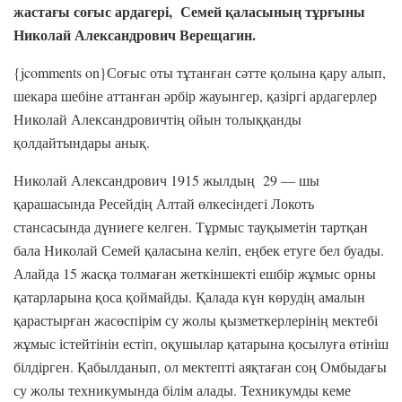
жастағы соғыс ардагері, Семей қаласының тұрғыны
Николай Александрович Верещагин.
{jcomments on}Соғыс оты тұтанған сәтте қолына қару алып,
шекара шебіне аттанған әрбір жауынгер, қазіргі ардагерлер
Николай Александровичтің ойын толыққанды
қолдайтындары анық.
Николай Александрович 1915 жылдың 29 — шы
қарашасында Ресейдің Алтай өлкесіндегі Локоть
стансасында дүниеге келген. Тұрмыс тауқыметін тартқан
бала Николай Семей қаласына келіп, еңбек етуге бел буады.
Алайда 15 жасқа толмаған жеткіншекті ешбір жұмыс орны
қатарларына қоса қоймайды. Қалада күн көрудің амалын
қарастырған жасөспірім су жолы қызметкерлерінің мектебі
жұмыс істейтінін естіп, оқушылар қатарына қосылуға өтініш
білдірген. Қабылданып, ол мектепті аяқтаған соң Омбыдағы
су жолы техникумында білім алады. Техникумды кеме