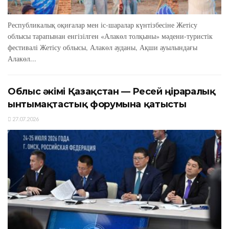
Республикалық оқиғалар мен іс-шаралар күнтізбесіне Жетісу
облысы тарапынан енгізілген «Алакөл толқыны» мәдени-туристік
фестивалі Жетісу облысы, Алакөл ауданы, Ақши ауылындағы
Алакөл...
Облыс әкімі Қазақстан — Ресей өңіраралық
ынтымақтастық форумына қатысты
27.07.2026