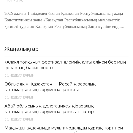
27.07.2026
2026 жылғы 1 шілдеден бастап Қазақстан Республикасының жаңа
Конституциясы және «Қазақстан Республикасының мемлекеттік
қызметі туралы» Қазақстан Республикасының Заңы күшіне енді....
Жаңалықтар
«Алакөл толқыны» фестивалі әлемнің алты елінен бес мың
қонақтың басын қосты
1 НЕДЕЛЯ БҰРЫН
Облыс әкімі Қазақстан — Ресей өңіраралық
ынтымақтастық форумына қатысты
1 НЕДЕЛЯ БҰРЫН
Абай облысының делегациясы өңіраралық
ынтымақтастық форумына қатысып жатыр
1 НЕДЕЛЯ БҰРЫН
Мақаншы ауданында мультимодальды құрғақ порт пен