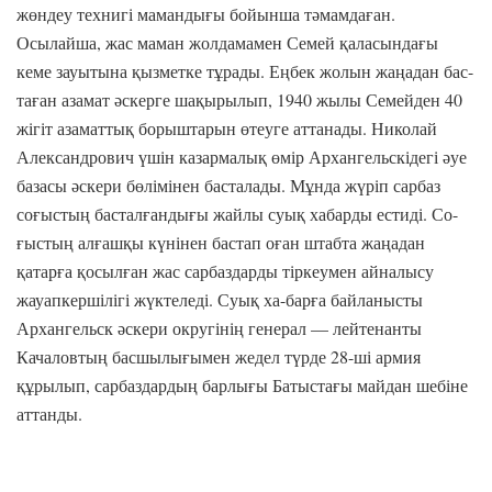
жөндеу технигі мамандығы бойынша тәмамдаған.
Осылайша, жас маман жолдамамен Семей қаласындағы
кеме зауытына қызметке тұрады. Еңбек жолын жаңадан бас-
таған азамат әскерге шақырылып, 1940 жылы Семейден 40
жігіт азаматтық борыштарын өтеуге аттанады. Николай
Александрович үшін казармалық өмір Архангельскідегі әуе
базасы әскери бөлімінен басталады. Мұнда жүріп сарбаз
соғыстың басталғандығы жайлы суық хабарды естиді. Со-
ғыстың алғашқы күнінен бастап оған штабта жаңадан
қатарға қосылған жас сарбаздарды тіркеумен айналысу
жауапкершілігі жүктеледі. Суық ха-барға байланысты
Архангельск әскери округінің генерал — лейтенанты
Качаловтың басшылығымен жедел түрде 28-ші армия
құрылып, сарбаздардың барлығы Батыстағы майдан шебіне
аттанды.