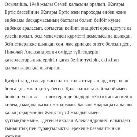
Осылайша, 1948 жылы Семей қаласына оралып, Жоғары
Ертіс бассейніне Жоғары Ертіс өзен пароходы еңбек және
еңбекақы басқармасының бастығы болып бейбіт күнде
еңбекке араласып, соғыстан кейінгі өндірісті өркендетуге өз
үлесін қосып, осы мекемеден құрметті демалысына шыққан.
Зейнеткерлікке шыққан соң, жас ұрпаққа өнеге болсын деп,
Николай Александрович өмірде түйгендерін,
қатарластарының ерлігін қағаз бетіне түсіріп, екі кітап
қылып жарыққа шығарған.
Қазіргі таңда ғасыр жасына толғалы отырған ардагер әлі де
болса қоғамнан қол үзбеген. Қала тынысы жайлы ойымен
бөлісіп, ұсыныс — тілектерін де білдірді. «Екі кітаптан кейін
көлемді мақала жазып жатырмын. Басылымдарыңыз арқылы
қалың оқырманды Жеңістің 70 жылдығымен
құттықтаймын»,- деген Николай Александрович еліміздегі
тыныштық пен тұрақтылықты ерекеше бағалайтынын
жеткізді.