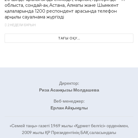
облыста, сондай-ақ Астана, Алматы және Шымкент
қалаларында 1200 респондент арасында телефон
арқылы сауалнама жүргізді
2 НЕДЕЛИ БҰРЫН
ТАҒЫ ОҚУ...
Директор:
Риза Асанқызы Молдашева
Веб-менеджер:
Ерлан Айқынұлы
«Семей таңы» газеті 1969 жылы «Құрмет белгісі» орденімен,
2009 жылы ҚР Президентінің БАҚ саласындағы