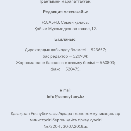
грантымен марапатталған.
Редакция мекенжайы:
F18A5H3, Семей қаласы,
Қайым Мұхамедханов көшесі,12.
Байланыс:
Директордың қабылдау бөлмесі — 523657;
бас редактор — 520984;
Жарнама және баспасөзге жазылу бөлімі — 560803;
факс — 520475.
e-mail:
info@semeytany.kz
Қазақстан Республикасы Ақпарат және коммуникациялар
министрлігі берген қайта тіркеу куәлігі
№7220-Г, 30.07.2018.ж.