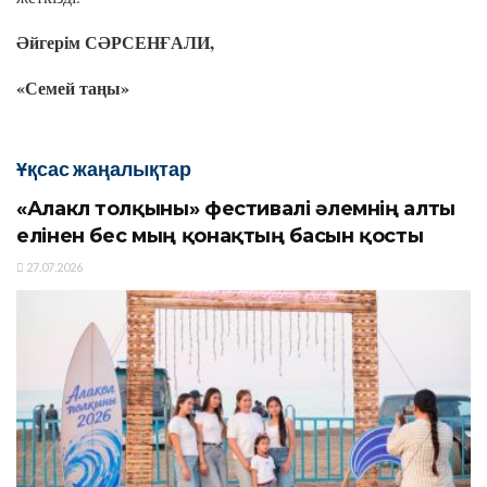
Әйгерім СӘРСЕНҒАЛИ,
«Семей таңы»
Ұқсас жаңалықтар
«Алакөл толқыны» фестивалі әлемнің алты
елінен бес мың қонақтың басын қосты
27.07.2026