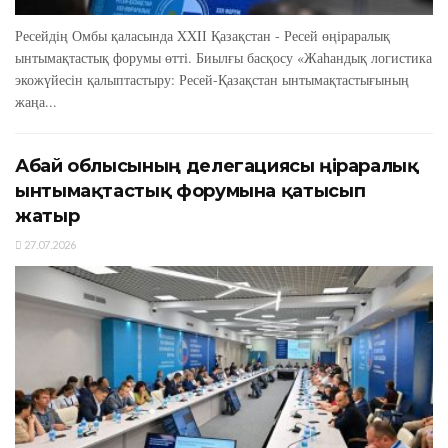
Ресейдің Омбы қаласында XXIІ Қазақстан - Ресей өңіраралық
ынтымақтастық форумы өтті. Биылғы басқосу «Жаһандық логистика
экожүйесін қалыптастыру: Ресей-Қазақстан ынтымақтастығының
жаңа...
Абай облысының делегациясы өңіраралық
ынтымақтастық форумына қатысып
жатыр
27.07.2026