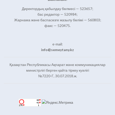
Директордың қабылдау бөлмесі — 523657;
бас редактор — 520984;
Жарнама және баспасөзге жазылу бөлімі — 560803;
факс — 520475.
e-mail:
info@semeytany.kz
Қазақстан Республикасы Ақпарат және коммуникациялар
министрлігі берген қайта тіркеу куәлігі
№7220-Г, 30.07.2018.ж.