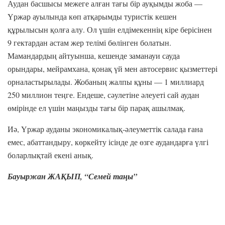
Аудан басшысы межеге алған тағы бір ауқымды жоба —
Үржар ауылында көп атқарымды туристік кешен
құрылысын қолға алу. Ол үшін елдімекеннің кіре берісінен
9 гектардан астам жер телімі бөлінген болатын.
Мамандардың айтуынша, кешенде заманауи сауда
орындары, мейрамхана, қонақ үй мен автосервис қызметтері
орналастырылады. Жобаның жалпы құны — 1 миллиард
250 миллион теңге. Ендеше, сәулетіне әлеуеті сай аудан
өмірінде ел үшін маңызды тағы бір парақ ашылмақ.
Иә, Үржар ауданы экономикалық-әлеуметтік салада ғана
емес, абаттандыру, көркейту ісінде де өзге аудандарға үлгі
боларлықтай екені анық.
Бауыржан ЖАҚЫП,
“Семей таңы”