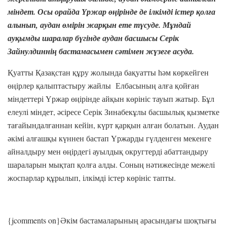
міндет
.
Осы
орайда
Үржар
өңірінде
де
ілкімді
істер
қолға
алынып
,
аудан
өмірін
жарқын
ете
түсуде
.
Мұндай
ауқымды
шаралар
бүгінде
аудан
басшысы
Серік
Зайнулдиннің
бастамасымен
сәтімен
жүзеге
асуда
.
Қуатты Қазақстан құру жолында бақуатты һәм көркейген
өңірлер қалыптастыру жайлы Елбасының алға қойған
міндеттері Үржар өңірінде айқын көрініс тауып жатыр. Бұл
елеулі міндет, әсіресе Серік Зинабекұлы басшылық қызметке
тағайындалғаннан кейін, күрт қарқын алған болатын. Аудан
әкімі алғашқы күннен бастап Үржарды гүлденген мекенге
айналдыру мен өңірдегі ауылдық округтерді абаттандыру
шараларын мықтап қолға алды. Соның нәтижесінде межелі
жоспарлар құрылып, ілкімді істер көрініс тапты.
{jcomments on}Әкім бастамаларының арасындағы шоқтығы