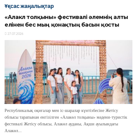
Ұқсас жаңалықтар
«Алакөл толқыны» фестивалі әлемнің алты
елінен бес мың қонақтың басын қосты
27.07.2026
Республикалық оқиғалар мен іс-шаралар күнтізбесіне Жетісу
облысы тарапынан енгізілген «Алакөл толқыны» мәдени-туристік
фестивалі Жетісу облысы, Алакөл ауданы, Ақши ауылындағы
Алакөл...