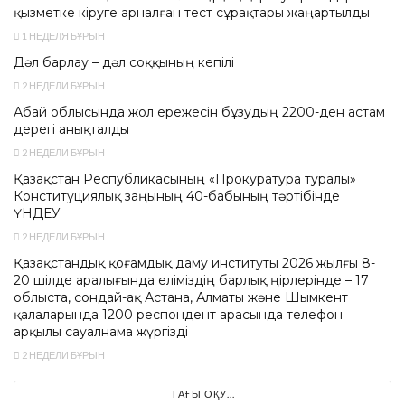
қызметке кіруге арналған тест сұрақтары жаңартылды
1 НЕДЕЛЯ БҰРЫН
Дәл барлау – дәл соққының кепілі
2 НЕДЕЛИ БҰРЫН
Абай облысында жол ережесін бұзудың 2200-ден астам
дерегі анықталды
2 НЕДЕЛИ БҰРЫН
Қазақстан Республикасының «Прокуратура туралы»
Конституциялық заңының 40-бабының тәртібінде
ҮНДЕУ
2 НЕДЕЛИ БҰРЫН
Қазақстандық қоғамдық даму институты 2026 жылғы 8-
20 шілде аралығында еліміздің барлық өңірлерінде – 17
облыста, сондай-ақ Астана, Алматы және Шымкент
қалаларында 1200 респондент арасында телефон
арқылы сауалнама жүргізді
2 НЕДЕЛИ БҰРЫН
ТАҒЫ ОҚУ...