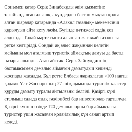
Сонымен қатар Серік Зинабекұлы әкім қызметіне
тағайындалған алғашқы күндерден бастап мықтап қолға
алған шаралар қатарында «Алакөл тазалық» мекемесінің
құрылуын айта кету ләзім. Бүгінде нәтижесі елдің көз
алдында. Талай мәрте сынға алынған жағажай тазалығы
ретке келтірілді. Сондай-ақ алыс-жақыннан келетін
мейманы мол аталмыш туристік аймақтың дамуы да басты
назарға алынды. Атап айтсақ, Серік Зайнулдиннің
бастамасымен демалыс аймағын дамытудың кешенді
жоспары жасалды. Бұл ретте Елбасы жариялаған «100 нақты
қадам» Ұлт Жоспарының 57-ші қадамында туристік кластер
құруды дамыту туралы айтылғаны белгілі. Қазіргі күні
аталмыш салада озық тәжірибесі бар инвесторлар тартылуда.
Қазіргі күннің өзінде 120 демалыс орны бар аймақтағы
туристер үшін жасалған қолайлылық күн санап артып
келеді.