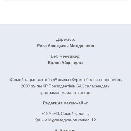
Директор:
Риза Асанқызы Молдашева
Веб-менеджер:
Ерлан Айқынұлы
«Семей таңы» газеті 1969 жылы «Құрмет белгісі» орденімен,
2009 жылы ҚР Президентінің БАҚ саласындағы
грантымен марапатталған.
Редакция мекенжайы:
F18A5H3, Семей қаласы,
Қайым Мұхамедханов көшесі,12.
Байланыс: