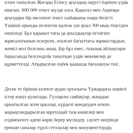
іспен танылған Жоғары Егінсу ауылдық округі бәрінен үздік
шығып, 800 000 теңге жүлде алса, Қаратал мен Ақшоқы
ауылдары бір миллион теңге сыйақыны өзара бөлісті.
Үшінші орынды иеленген қалған үш ауыл 300 мың теңгеден
еншіледі. Бұл қаражат тағы да ауылдықтар игілігіне
жұмсалатынын ескерсек, аталған бағыттағы жұмыстардың
жемісі мол болғаны анық. Бір бұл емес, тазалық айлықтары
барысында белсенділік танытқан үздік мекемелер де
құрметтелді. Атқарылған еңбек қашанда бағалануы тиіс.
Десек те бірінші кезекте аудан орталығы Үржардағы көрікті
істер көңіл қуантады. Гүлзарлы саябақтар, жаңадан
орнатылған әсем аркалар, күрделі жөндеуден өткен,
жарықтандырылған мұнтаздай таза көшелер мен
елдімекенге әдемі көрік берер мүсіндер, сәулет өнерінде
ерекше саналар түрлі стеллалар мен монументтердің