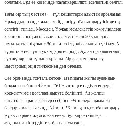
болатын. Бұл өз кезегінде жауапкершілікті еселейтіні белгілі.
Тағы бір тың бастама — гүл көшеттерін алыстан арбаламай,
Үржардың өзінде, жылыжайда өсіру абаттандыру ісінде оң
септігін тигізді. Мәселен, Үржар мемлекеттік коммуналдық
кәсіпорнының жылыжайында жеті түрлі 50 мың дана
петунья гүлінің және 50 мың екі түрлі сальвия гүлі мен 3
түрлі тагетес гүл тұқымдары өсірілді. Аудан орталығының
гүл жұпарына тұнып тұрғаны, бір есептен, осы жұ-
мыстардың оң нәтижесінен деп білеміз.
Сөз орайында тоқтала кетсек, ағымдағы жылы аудандық
бюджет есебінен 49 млн. 761 мың теңге елдімекендерді
көркейту мен көгалдандыруға бөлініпті. Ал жалпы
сипаттағы трансферттер есебінен «Өңірлерді дамыту»
бағдарламасы аясында 33 млн. 551 мың теңге абаттандыру
жұмыстарына жұмсалған екен. Бұл көрсеткіштер —
атқарылған істердің тек бір парасы ғана.