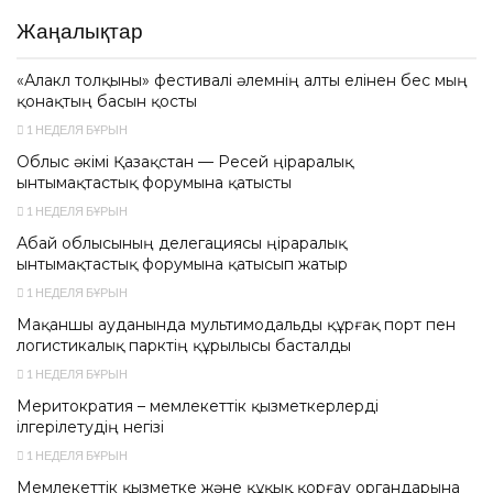
Жаңалықтар
«Алакөл толқыны» фестивалі әлемнің алты елінен бес мың
қонақтың басын қосты
1 НЕДЕЛЯ БҰРЫН
Облыс әкімі Қазақстан — Ресей өңіраралық
ынтымақтастық форумына қатысты
1 НЕДЕЛЯ БҰРЫН
Абай облысының делегациясы өңіраралық
ынтымақтастық форумына қатысып жатыр
1 НЕДЕЛЯ БҰРЫН
Мақаншы ауданында мультимодальды құрғақ порт пен
логистикалық парктің құрылысы басталды
1 НЕДЕЛЯ БҰРЫН
Меритократия – мемлекеттік қызметкерлерді
ілгерілетудің негізі
1 НЕДЕЛЯ БҰРЫН
Мемлекеттік қызметке және құқық қорғау органдарына