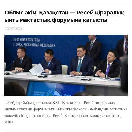
Облыс әкімі Қазақстан — Ресей өңіраралық
ынтымақтастық форумына қатысты
27.07.2026
Ресейдің Омбы қаласында XXIІ Қазақстан - Ресей өңіраралық
ынтымақтастық форумы өтті. Биылғы басқосу «Жаһандық логистика
экожүйесін қалыптастыру: Ресей-Қазақстан ынтымақтастығының
жаңа...