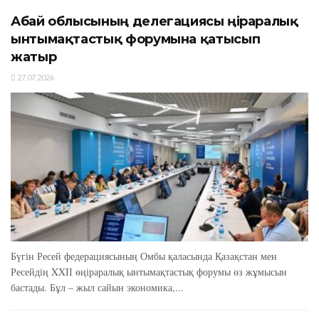
Абай облысының делегациясы өңіраралық
ынтымақтастық форумына қатысып
жатыр
27.07.2026
Бүгін Ресей федерациясының Омбы қаласында Қазақстан мен
Ресейдің XXIІ өңіраралық ынтымақтастық форумы өз жұмысын
бастады. Бұл – жыл сайын экономика,...