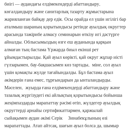
биігі — аудандағы елдімекендерді абаттандыру,
көгалдандыру және санитарлық тазарту жұмыстарына
жарияланған байқау дер едік. Осы орайда ел үшін игілігі бар
аталмыш шараның қорытындысы ретінде ауылдық округтер
арасында тәжірибе алмасу семинарын өткізу игі дәстүрге
айналды. Облысымыздың өзге еш ауданында қарқын
алмаған тың бастама Үржарда биыл екінші рет
ұйымдастырылды. Қай ауыл көрікті, қай округ жұпар иісті
гүлзарымен, бау-бақшасымен көз тартады, міне, сол ауыл
үшін қомақты жүлде тағайындалды. Бұл бастама ауыл
әкімдерін ғана емес, тұрғындарын да ынталандырды.
Мәселен, жуырда ғана елдімекендерді абаттандыру және
тазалық жүргізудегі екі айлықтың қорытындысы бойынша
жеңімпаздарды марапаттау рәсімі өтіп, жүлдегер ауылдық
округтерді арнайы сертификаттармен, қаржылай
сыйақымен аудан әкімі Серік Зинабекұлының өзі
марапаттады. Атап айтсақ, шағын ауыл болса да, шымыр