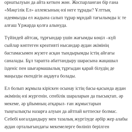
орнатылуын да айта кеткен жөн. Жоспарланған бір ғана
«Мәңгілік Ел» аллеясының өзі неге тұрады? Ұлттық
идеямызды ел жадына салып тұрар мұндай тағылымды іс те
алғаш Үржарда қолға алынуда.
Түйіндей айтсақ, тұрғындар үшін жағымды көңіл –күй
сыйлар көптеген креативті нысандар аудан әкімінің
бастамасымен жүзеге асқан тындырымды істің айғағы
саналады. Бұл тарапта абаттандыру шарасына жаңашыл
ізденіс пен шығармашылық тұрғыдан қарай білудің де
маңызды екендігін аңдауға болады.
Ел болып жұмыла кіріскен осынау істің басы-қасында аудан
әкімінің өзі жүргенін, сенбілік шараларын да пысықтап, әр
мекеме, әр ұйымның атқарыл- ған жұмыстарын
тыңғылықты назарға алуын да айтпай кетпеске болмас.
Себебі көгалдандыру мен тазалық жүргізуде әрбір жер алабы
аудан орталығындағы мекемелерге бөлініп берілген