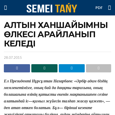
PDF
АЛТЫН ХАНШАЙЫМНЫҢ
ӨЛКЕСІ АРАЙЛАНЫП
КЕЛЕДІ
28.07.2015
Ел
Президенті
Нұрсұлтан
Назарбаев
: «
Әрбір
адам
біздің
мемлекетімізге
,
оның
бай
да
даңқты
тарихына
,
оның
болашағына
өзінің
қатысты
екенін
мақтанышпен
сезіне
алатындай
іс
—
қимыл
жүйесін
талдап
жасау
қажет
», —
деп
атап
өткен
болатын
.
Бұл
—
бірінші
кезекте
жергілікті
атқарушы
билікке
,
аудан
әкімдеріне
айтылған