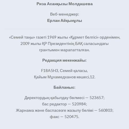
Риза Асанқызы Молдашева
Веб-менеджер:
Ерлан Айқынұлы
«Семей таңы» газеті 1969 жылы «Құрмет белгісі» орденімен,
2009 жылы ҚР Президентінің БАҚ саласындағы
грантымен марапатталған.
Редакция мекенжайы:
F18A5H3, Семей қаласы,
Қайым Мұхамедханов көшесі,12.
Байланыс:
Директордың қабылдау бөлмесі — 523657;
бас редактор — 520984;
Жарнама және баспасөзге жазылу бөлімі — 560803;
факс — 520475.