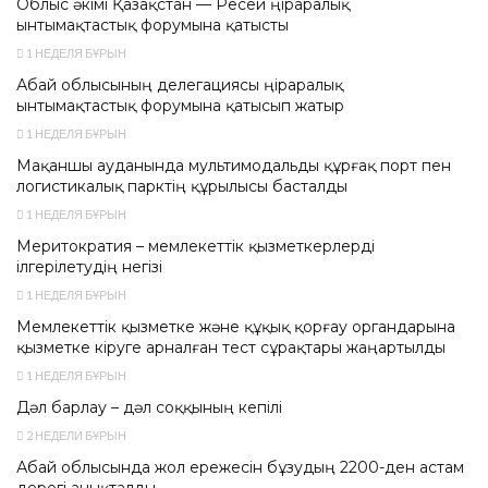
Облыс әкімі Қазақстан — Ресей өңіраралық
ынтымақтастық форумына қатысты
1 НЕДЕЛЯ БҰРЫН
Абай облысының делегациясы өңіраралық
ынтымақтастық форумына қатысып жатыр
1 НЕДЕЛЯ БҰРЫН
Мақаншы ауданында мультимодальды құрғақ порт пен
логистикалық парктің құрылысы басталды
1 НЕДЕЛЯ БҰРЫН
Меритократия – мемлекеттік қызметкерлерді
ілгерілетудің негізі
1 НЕДЕЛЯ БҰРЫН
Мемлекеттік қызметке және құқық қорғау органдарына
қызметке кіруге арналған тест сұрақтары жаңартылды
1 НЕДЕЛЯ БҰРЫН
Дәл барлау – дәл соққының кепілі
2 НЕДЕЛИ БҰРЫН
Абай облысында жол ережесін бұзудың 2200-ден астам