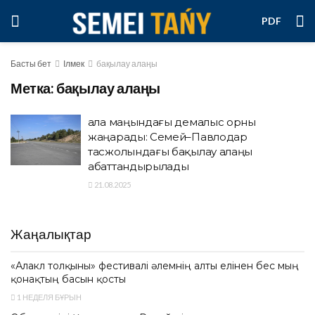
PDF
Басты бет
Ілмек
бақылау алаңы
Метка:
бақылау алаңы
Қала маңындағы демалыс орны
жаңарады: Семей–Павлодар
тасжолындағы бақылау алаңы
абаттандырылады
21.08.2025
Жаңалықтар
«Алакөл толқыны» фестивалі әлемнің алты елінен бес мың
қонақтың басын қосты
1 НЕДЕЛЯ БҰРЫН