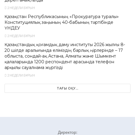
дерегі анықталды
2 НЕДЕЛИ БҰРЫН
Қазақстан Республикасының «Прокуратура туралы»
Конституциялық заңының 40-бабының тәртібінде
ҮНДЕУ
2 НЕДЕЛИ БҰРЫН
Қазақстандық қоғамдық даму институты 2026 жылғы 8-
20 шілде аралығында еліміздің барлық өңірлерінде – 17
облыста, сондай-ақ Астана, Алматы және Шымкент
қалаларында 1200 респондент арасында телефон
арқылы сауалнама жүргізді
2 НЕДЕЛИ БҰРЫН
ТАҒЫ ОҚУ...
Директор: