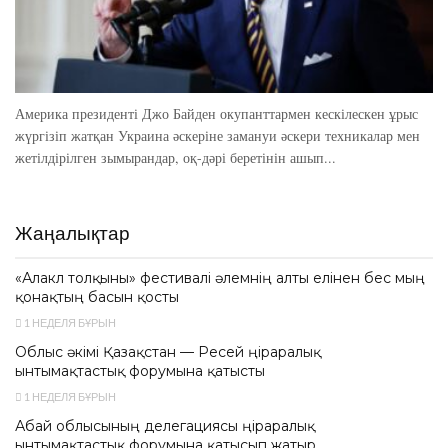
Америка президенті Джо Байден окупанттармен кескілескен ұрыс
жүргізіп жатқан Украина әскеріне замануи әскери техникалар мен
жетілдірілген зымырандар, оқ-дәрі беретінін ашып...
Жаңалықтар
«Алакөл толқыны» фестивалі әлемнің алты елінен бес мың
қонақтың басын қосты
1 НЕДЕЛЯ БҰРЫН
Облыс әкімі Қазақстан — Ресей өңіраралық
ынтымақтастық форумына қатысты
1 НЕДЕЛЯ БҰРЫН
Абай облысының делегациясы өңіраралық
ынтымақтастық форумына қатысып жатыр