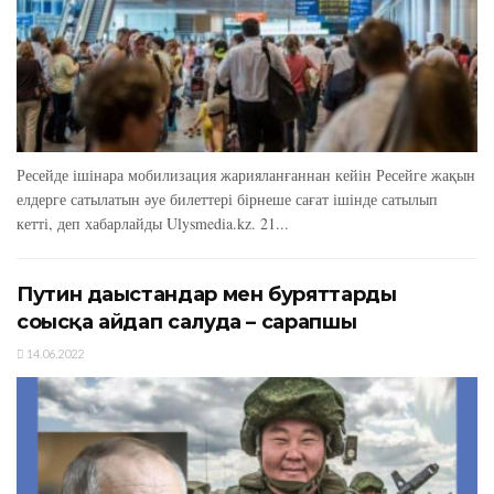
Ресейде ішінара мобилизация жарияланғаннан кейін Ресейге жақын
елдерге сатылатын әуе билеттері бірнеше сағат ішінде сатылып
кетті, деп хабарлайды Ulysmedia.kz. 21...
Путин дағыстандар мен буряттарды
соғысқа айдап салуда – сарапшы
14.06.2022