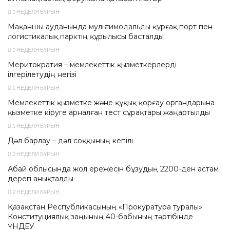
1 НЕДЕЛЯ БҰРЫН
Мақаншы ауданында мультимодальды құрғақ порт пен
логистикалық парктің құрылысы басталды
1 НЕДЕЛЯ БҰРЫН
Меритократия – мемлекеттік қызметкерлерді
ілгерілетудің негізі
1 НЕДЕЛЯ БҰРЫН
Мемлекеттік қызметке және құқық қорғау органдарына
қызметке кіруге арналған тест сұрақтары жаңартылды
1 НЕДЕЛЯ БҰРЫН
Дәл барлау – дәл соққының кепілі
2 НЕДЕЛИ БҰРЫН
Абай облысында жол ережесін бұзудың 2200-ден астам
дерегі анықталды
2 НЕДЕЛИ БҰРЫН
Қазақстан Республикасының «Прокуратура туралы»
Конституциялық заңының 40-бабының тәртібінде
ҮНДЕУ