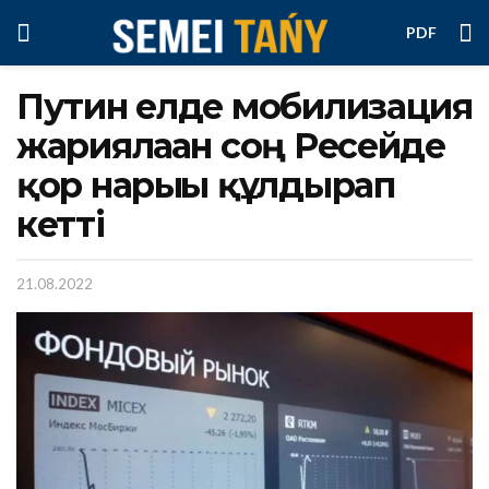
PDF
Путин елде мобилизация
жариялаған соң Ресейде
қор нарығы құлдырап
кетті
21.08.2022