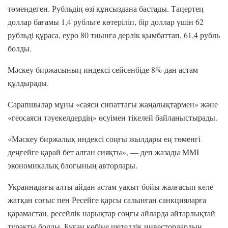
төмендеген. Рубльдің өзі құнсыздана бастады. Таңертең
доллар бағамы 1,4 рубльге көтеріліп, бір доллар үшін 62
рубльді құраса, еуро 80 ​​тиынға дерлік қымбаттап, 61,4 рубль
болды.
Мәскеу биржасының индексі сейсенбіде 8%-дан астам
құлдырады.
Сарапшылар мұны «саяси сипаттағы жаңалықтармен» және
«геосаяси тәуекелдердің» өсуімен тікелей байланыстырады.
«Мәскеу биржалық индексі соңғы жылдары ең төменгі
деңгейге қарай бет алған сияқты», — деп жазады MMI
экономикалық блогының авторлары.
Украинадағы алты айдан астам уақыт бойы жалғасып келе
жатқан соғыс пен Ресейге қарсы салынған санкцияларға
қарамастан, ресейлік нарықтар соңғы айларда айтарлықтай
тұрақты болды. Бұған көбіне шетелдік инвесторлардың