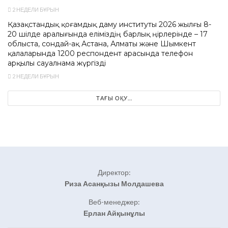
2 НЕДЕЛИ БҰРЫН
Қазақстандық қоғамдық даму институты 2026 жылғы 8-
20 шілде аралығында еліміздің барлық өңірлерінде – 17
облыста, сондай-ақ Астана, Алматы және Шымкент
қалаларында 1200 респондент арасында телефон
арқылы сауалнама жүргізді
2 НЕДЕЛИ БҰРЫН
ТАҒЫ ОҚУ...
Директор:
Риза Асанқызы Молдашева
Веб-менеджер:
Ерлан Айқынұлы