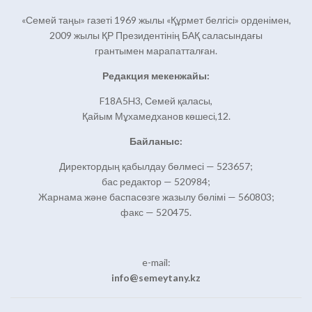
«Семей таңы» газеті 1969 жылы «Құрмет белгісі» орденімен,
2009 жылы ҚР Президентінің БАҚ саласындағы
грантымен марапатталған.
Редакция мекенжайы:
F18A5H3, Семей қаласы,
Қайым Мұхамедханов көшесі,12.
Байланыс:
Директордың қабылдау бөлмесі — 523657;
бас редактор — 520984;
Жарнама және баспасөзге жазылу бөлімі — 560803;
факс — 520475.
e-mail:
info@semeytany.kz