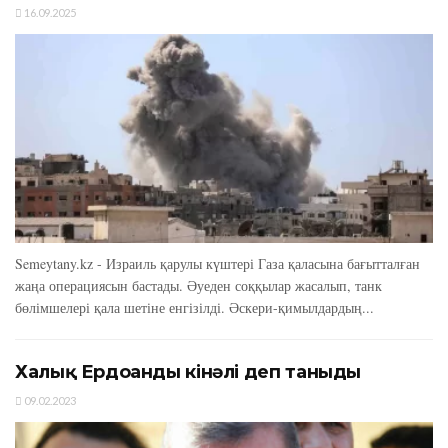
16.09.2025
Semeytany.kz - Израиль қарулы күштері Газа қаласына бағытталған
жаңа операциясын бастады. Әуеден соққылар жасалып, танк
бөлімшелері қала шетіне енгізілді. Әскери-қимылдардың...
Халық Ердоғанды кінәлі деп таныды
09.02.2023