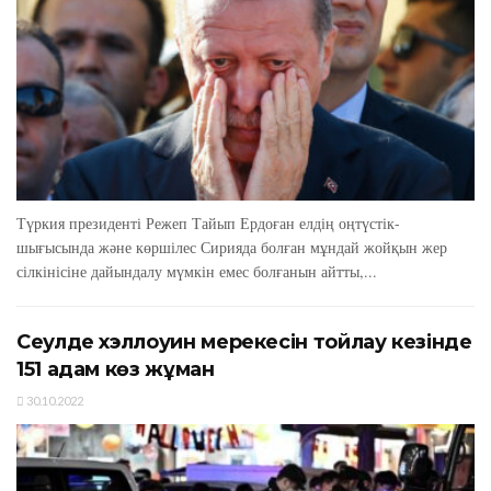
Түркия президенті Режеп Тайып Ердоған елдің оңтүстік-
шығысында және көршілес Сирияда болған мұндай жойқын жер
сілкінісіне дайындалу мүмкін емес болғанын айтты,...
Сеулде хэллоуин мерекесін тойлау кезінде
151 адам көз жұмған
30.10.2022