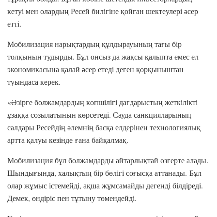
кетуі мен олардың Ресей билігіне қойған шектеулері әсер
етті.
Мобилизация нарықтардың құлдырауының тағы бір
толқынын тудырды. Бұл онсыз да жақсы қалыпта емес ел
экономикасына қалай әсер етеді деген қорқыныштан
туындаса керек.
«Әзірге болжамдардың көпшілігі дағдарыстың жеткілікті
ұзаққа созылатынын көрсетеді. Сауда санкцияларының
салдары Ресейдің әлемнің басқа елдерінен технологиялық
артта қалуы кезінде ғана байқалмақ.
Мобилизация бұл болжамдарды айтарлықтай өзгерте алады.
Шындығында, халықтың бір бөлігі соғысқа аттанады. Бұл
олар жұмыс істемейді, ақша жұмсамайды дегенді білдіреді.
Демек, өндіріс пен тұтыну төмендейді.