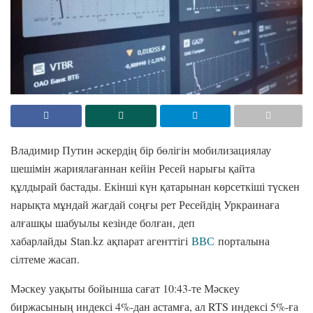
Владимир Путин әскердің бір бөлігін мобилизациялау
шешімін жариялағаннан кейін Ресей нарығы қайта
құлдырай бастады. Екінші күн қатарынан көрсеткіші түскен
нарықта мұндай жағдай соңғы рет Ресейдің Уркраинаға
алғашқы шабуылы кезінде болған, деп
хабарлайды Stan.kz ақпарат агенттігі
ВВС
порталына
сілтеме жасап.
Мәскеу уақыты бойынша сағат 10:43-те Мәскеу
биржасының индексі 4%-дан астамға, ал RTS индексі 5%-ға