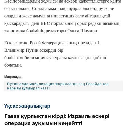
Кәсіпорындардың жұмысы да әскери қажеттіліктерге қайта
бағытталады. Сонда азаматтық тауарларды өндіру және
олардың жеке дамуына инвестиция салу айтарлықтай
қысқарады”,- деді BBC порталының орыс редакциясының
экономика бөлімінің редакторы Ольга Шамина.
Еске салсақ, Ресей Федерациясының президенті
Владимир Путин әскердің бір
бөлігін мобилизациялау туралы қаулыға қол қойған
болатын.
Мақалада:
Путин елде мобилизация жариялаған соң Ресейде қор
нарығы құлдырап кетті
Ұқсас жаңалықтар
Газаға құрлықтан кірді: Израиль әскері
операция ауқымын кеңейтті