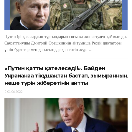
Путин ірі қалалардың тұрғындарын соғысқа жөнелтуден қаймығады.
Саясаттанушы Дмитрий Орешкиннің айтуынша Ресей диктаторы
үшін буряттар мен дағыстандар қан төгіп жүр. ...
«Путин қатты қателеседі!». Байден
Украианаға тікұшақтан бастап, зымыранның
неше түрін жіберетінін айтты
01.06.2022