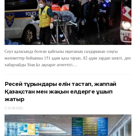
Сеул қаласында болған қайғылы оқиғаның салдарынан соңғы
мәліметтер бойынша 151 адам қаза тауып, 82 адам зардап шекті, деп
хабарлайды Stan.kz ақпарат агенттігі....
Ресей тұрғындары елін тастап, жаппай
Қазақстан мен жақын елдерге ұшып
жатыр
21.09.2022