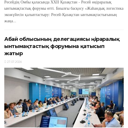
Ресейдің Омбы қаласында XXIІ Қазақстан - Ресей өңіраралық
ынтымақтастық форумы өтті. Биылғы басқосу «Жаһандық логистика
экожүйесін қалыптастыру: Ресей-Қазақстан ынтымақтастығының
жаңа...
Абай облысының делегациясы өңіраралық
ынтымақтастық форумына қатысып
жатыр
27.07.2026