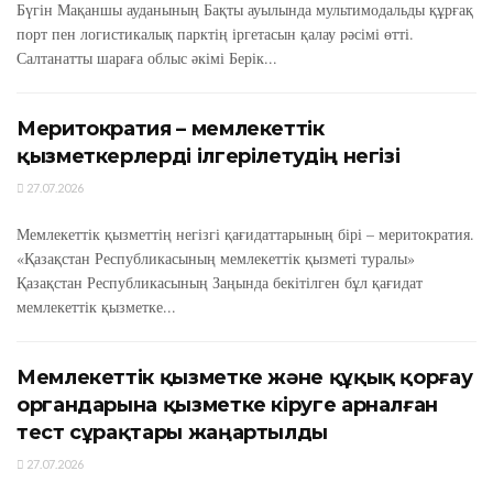
Бүгін Мақаншы ауданының Бақты ауылында мультимодальды құрғақ
порт пен логистикалық парктің іргетасын қалау рәсімі өтті.
Салтанатты шараға облыс әкімі Берік...
Меритократия – мемлекеттік
қызметкерлерді ілгерілетудің негізі
27.07.2026
Мемлекеттік қызметтің негізгі қағидаттарының бірі – меритократия.
«Қазақстан Республикасының мемлекеттік қызметі туралы»
Қазақстан Республикасының Заңында бекітілген бұл қағидат
мемлекеттік қызметке...
Мемлекеттік қызметке және құқық қорғау
органдарына қызметке кіруге арналған
тест сұрақтары жаңартылды
27.07.2026