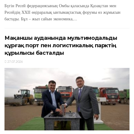
Бүгін Ресей федерациясының Омбы қаласында Қазақстан мен
Ресейдің XXIІ өңіраралық ынтымақтастық форумы өз жұмысын
бастады. Бұл – жыл сайын экономика,...
Мақаншы ауданында мультимодальды
құрғақ порт пен логистикалық парктің
құрылысы басталды
27.07.2026