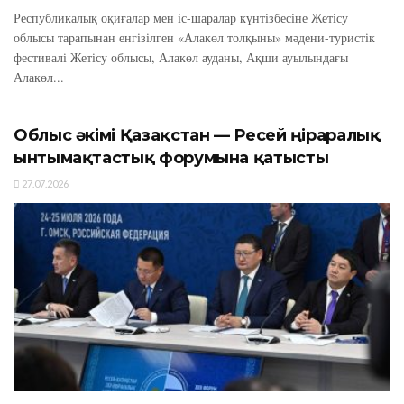
Республикалық оқиғалар мен іс-шаралар күнтізбесіне Жетісу
облысы тарапынан енгізілген «Алакөл толқыны» мәдени-туристік
фестивалі Жетісу облысы, Алакөл ауданы, Ақши ауылындағы
Алакөл...
Облыс әкімі Қазақстан — Ресей өңіраралық
ынтымақтастық форумына қатысты
27.07.2026