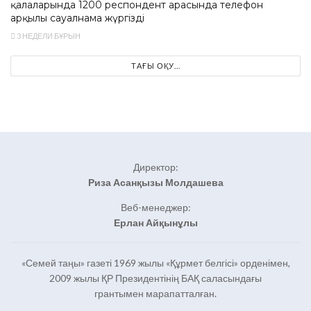
қалаларында 1200 респондент арасында телефон
арқылы сауалнама жүргізді
3 НЕДЕЛИ БҰРЫН
ТАҒЫ ОҚУ...
Директор:
Риза Асанқызы Молдашева
Веб-менеджер:
Ерлан Айқынұлы
«Семей таңы» газеті 1969 жылы «Құрмет белгісі» орденімен,
2009 жылы ҚР Президентінің БАҚ саласындағы
грантымен марапатталған.