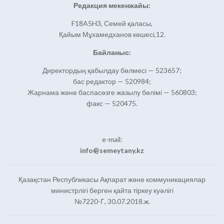
Редакция мекенжайы:
F18A5H3, Семей қаласы,
Қайым Мұхамедханов көшесі,12.
Байланыс:
Директордың қабылдау бөлмесі — 523657;
бас редактор — 520984;
Жарнама және баспасөзге жазылу бөлімі — 560803;
факс — 520475.
e-mail:
info@semeytany.kz
Қазақстан Республикасы Ақпарат және коммуникациялар
министрлігі берген қайта тіркеу куәлігі
№7220-Г, 30.07.2018.ж.