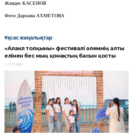
Жандос КАСЕНОВ
Фото Дархана АХМЕТОВА
Ұқсас жаңалықтар
«Алакөл толқыны» фестивалі әлемнің алты
елінен бес мың қонақтың басын қосты
27.07.2026