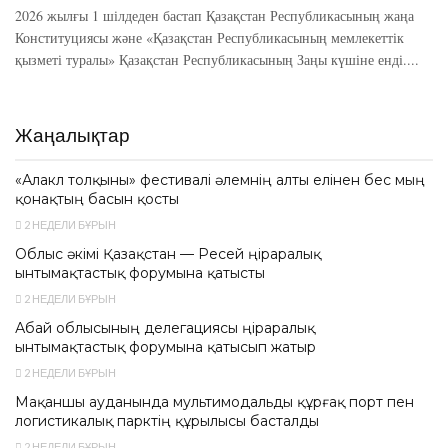
2026 жылғы 1 шілдеден бастап Қазақстан Республикасының жаңа
Конституциясы және «Қазақстан Республикасының мемлекеттік
қызметі туралы» Қазақстан Республикасының Заңы күшіне енді....
Жаңалықтар
«Алакөл толқыны» фестивалі әлемнің алты елінен бес мың
қонақтың басын қосты
2 НЕДЕЛИ БҰРЫН
Облыс әкімі Қазақстан — Ресей өңіраралық
ынтымақтастық форумына қатысты
2 НЕДЕЛИ БҰРЫН
Абай облысының делегациясы өңіраралық
ынтымақтастық форумына қатысып жатыр
2 НЕДЕЛИ БҰРЫН
Мақаншы ауданында мультимодальды құрғақ порт пен
логистикалық парктің құрылысы басталды
2 НЕДЕЛИ БҰРЫН