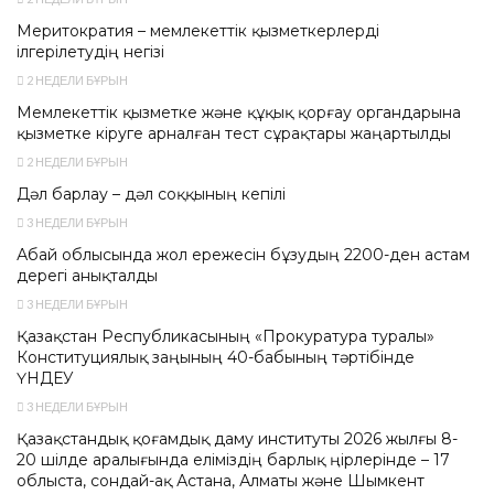
Меритократия – мемлекеттік қызметкерлерді
ілгерілетудің негізі
2 НЕДЕЛИ БҰРЫН
Мемлекеттік қызметке және құқық қорғау органдарына
қызметке кіруге арналған тест сұрақтары жаңартылды
2 НЕДЕЛИ БҰРЫН
Дәл барлау – дәл соққының кепілі
3 НЕДЕЛИ БҰРЫН
Абай облысында жол ережесін бұзудың 2200-ден астам
дерегі анықталды
3 НЕДЕЛИ БҰРЫН
Қазақстан Республикасының «Прокуратура туралы»
Конституциялық заңының 40-бабының тәртібінде
ҮНДЕУ
3 НЕДЕЛИ БҰРЫН
Қазақстандық қоғамдық даму институты 2026 жылғы 8-
20 шілде аралығында еліміздің барлық өңірлерінде – 17
облыста, сондай-ақ Астана, Алматы және Шымкент