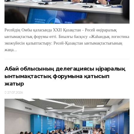
Ресейдің Омбы қаласында XXIІ Қазақстан - Ресей өңіраралық
ынтымақтастық форумы өтті. Биылғы басқосу «Жаһандық логистика
экожүйесін қалыптастыру: Ресей-Қазақстан ынтымақтастығының
жаңа...
Абай облысының делегациясы өңіраралық
ынтымақтастық форумына қатысып
жатыр
27.07.2026