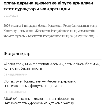
органдарына қызметке кіруге арналған
тест сұрақтары жаңартылды
27.07.2026
2026 жылғы 1 шілдеден бастап Қазақстан Республикасының жаңа
Конституциясы және «Қазақстан Республикасының мемлекеттік
қызметі туралы» Қазақстан Республикасының Заңы күшіне енді....
Жаңалықтар
«Алакөл толқыны» фестивалі әлемнің алты елінен бес мың
қонақтың басын қосты
1 НЕДЕЛЯ БҰРЫН
Облыс әкімі Қазақстан — Ресей өңіраралық
ынтымақтастық форумына қатысты
1 НЕДЕЛЯ БҰРЫН
Абай облысының делегациясы өңіраралық
ынтымақтастық форумына қатысып жатыр