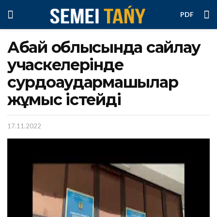
PDF
Абай облысында сайлау
учаскелерінде
сурдоаудармашылар
жұмыс істейді
17.11.2022