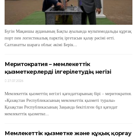
Бүгін Мақаншы ауданының Бақты ауылында мультимодальды құрғақ
порт пен логистикалық парктің іргетасын қалау рәсімі өтті.
Салтанатты шараға облыс әкімі Берік...
Меритократия – мемлекеттік
қызметкерлерді ілгерілетудің негізі
27.07.2026
Мемлекеттік қызметтің негізгі қағидаттарының бірі – меритократия.
«Қазақстан Республикасының мемлекеттік қызметі туралы»
Қазақстан Республикасының Заңында бекітілген бұл қағидат
мемлекеттік қызметке...
Мемлекеттік қызметке және құқық қорғау