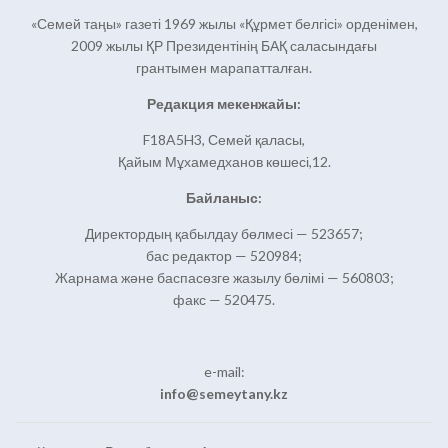
«Семей таңы» газеті 1969 жылы «Құрмет белгісі» орденімен,
2009 жылы ҚР Президентінің БАҚ саласындағы
грантымен марапатталған.
Редакция мекенжайы:
F18A5H3, Семей қаласы,
Қайым Мұхамедханов көшесі,12.
Байланыс:
Директордың қабылдау бөлмесі — 523657;
бас редактор — 520984;
Жарнама және баспасөзге жазылу бөлімі — 560803;
факс — 520475.
e-mail:
info@semeytany.kz