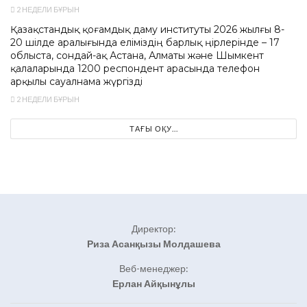
2 НЕДЕЛИ БҰРЫН
Қазақстандық қоғамдық даму институты 2026 жылғы 8-
20 шілде аралығында еліміздің барлық өңірлерінде – 17
облыста, сондай-ақ Астана, Алматы және Шымкент
қалаларында 1200 респондент арасында телефон
арқылы сауалнама жүргізді
2 НЕДЕЛИ БҰРЫН
ТАҒЫ ОҚУ...
Директор:
Риза Асанқызы Молдашева
Веб-менеджер:
Ерлан Айқынұлы