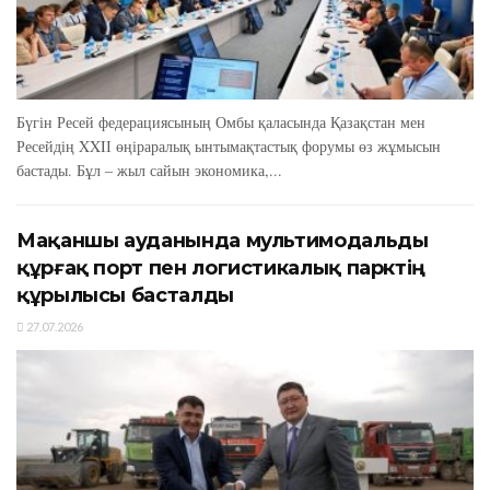
Бүгін Ресей федерациясының Омбы қаласында Қазақстан мен
Ресейдің XXIІ өңіраралық ынтымақтастық форумы өз жұмысын
бастады. Бұл – жыл сайын экономика,...
Мақаншы ауданында мультимодальды
құрғақ порт пен логистикалық парктің
құрылысы басталды
27.07.2026