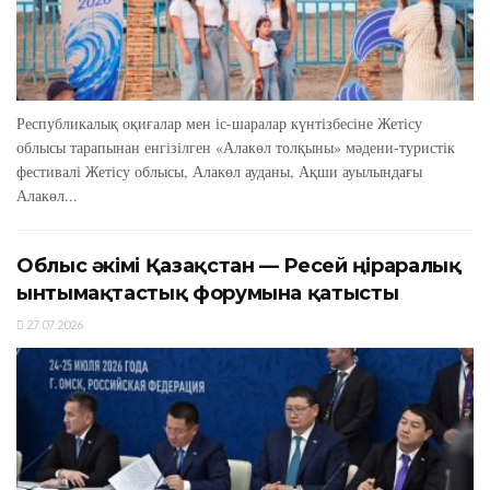
Республикалық оқиғалар мен іс-шаралар күнтізбесіне Жетісу
облысы тарапынан енгізілген «Алакөл толқыны» мәдени-туристік
фестивалі Жетісу облысы, Алакөл ауданы, Ақши ауылындағы
Алакөл...
Облыс әкімі Қазақстан — Ресей өңіраралық
ынтымақтастық форумына қатысты
27.07.2026