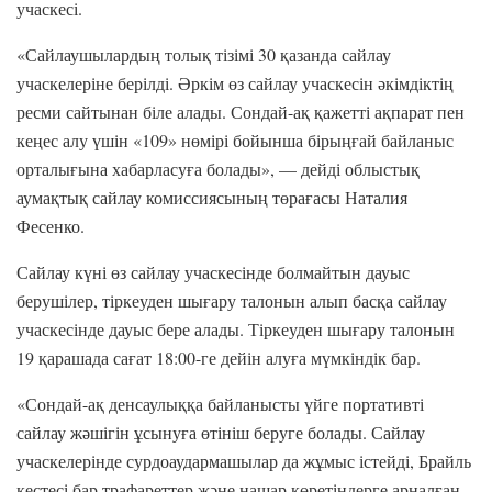
учаскесі.
«Сайлаушылардың толық тізімі 30 қазанда сайлау
учаскелеріне берілді. Әркім өз сайлау учаскесін әкімдіктің
ресми сайтынан біле алады. Сондай-ақ қажетті ақпарат пен
кеңес алу үшін «109» нөмірі бойынша бірыңғай байланыс
орталығына хабарласуға болады», — дейді облыстық
аумақтық сайлау комиссиясының төрағасы Наталия
Фесенко.
Сайлау күні өз сайлау учаскесінде болмайтын дауыс
берушілер, тіркеуден шығару талонын алып басқа сайлау
учаскесінде дауыс бере алады. Тіркеуден шығару талонын
19 қарашада сағат 18:00-ге дейін алуға мүмкіндік бар.
«Сондай-ақ денсаулыққа байланысты үйге портативті
сайлау жәшігін ұсынуға өтініш беруге болады. Сайлау
учаскелерінде сурдоаудармашылар да жұмыс істейді, Брайль
кестесі бар трафареттер және нашар көретіндерге арналған