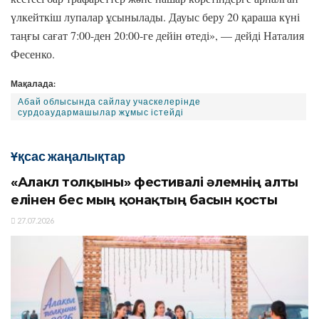
үлкейткіш лупалар ұсынылады. Дауыс беру 20 қараша күні
таңғы сағат 7:00-ден 20:00-ге дейін өтеді», — дейді Наталия
Фесенко.
Мақалада:
Абай облысында сайлау учаскелерінде
сурдоаудармашылар жұмыс істейді
Ұқсас жаңалықтар
«Алакөл толқыны» фестивалі әлемнің алты
елінен бес мың қонақтың басын қосты
27.07.2026