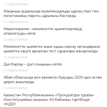
1 НЕДЕЛЯ БҰРЫН
Мақаншы ауданында мультимодальды құрғақ порт пен
логистикалық парктің құрылысы басталды
1 НЕДЕЛЯ БҰРЫН
Меритократия – мемлекеттік қызметкерлерді
ілгерілетудің негізі
1 НЕДЕЛЯ БҰРЫН
Мемлекеттік қызметке және құқық қорғау органдарына
қызметке кіруге арналған тест сұрақтары жаңартылды
1 НЕДЕЛЯ БҰРЫН
Дәл барлау – дәл соққының кепілі
2 НЕДЕЛИ БҰРЫН
Абай облысында жол ережесін бұзудың 2200-ден астам
дерегі анықталды
2 НЕДЕЛИ БҰРЫН
Қазақстан Республикасының «Прокуратура туралы»
Конституциялық заңының 40-бабының тәртібінде
ҮНДЕУ