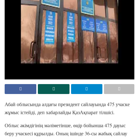
Абай облысында алдағы президент сайлауында 475 учаске
жұмыс істейді, деп хабарлайды ҚазАқпарат тілшісі.
Облыс әкімдігінің мәліметінше, өңір бойынша 475 дауыс
беру учаскесі құрылды. Оның ішінде 36-сы жабық сайлау