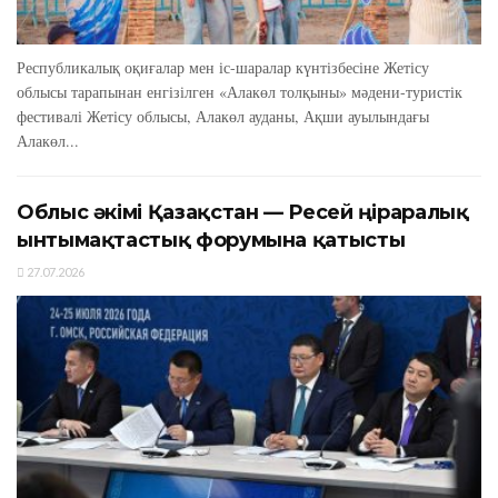
Республикалық оқиғалар мен іс-шаралар күнтізбесіне Жетісу
облысы тарапынан енгізілген «Алакөл толқыны» мәдени-туристік
фестивалі Жетісу облысы, Алакөл ауданы, Ақши ауылындағы
Алакөл...
Облыс әкімі Қазақстан — Ресей өңіраралық
ынтымақтастық форумына қатысты
27.07.2026