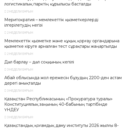
логистикалық парктің құрылысы басталды
2 НЕДЕЛИ БҰРЫН
Меритократия – мемлекеттік қызметкерлерді
ілгерілетудің негізі
2 НЕДЕЛИ БҰРЫН
Мемлекеттік қызметке және құқық қорғау органдарына
қызметке кіруге арналған тест сұрақтары жаңартылды
2 НЕДЕЛИ БҰРЫН
Дәл барлау – дәл соққының кепілі
3 НЕДЕЛИ БҰРЫН
Абай облысында жол ережесін бұзудың 2200-ден астам
дерегі анықталды
3 НЕДЕЛИ БҰРЫН
Қазақстан Республикасының «Прокуратура туралы»
Конституциялық заңының 40-бабының тәртібінде
ҮНДЕУ
3 НЕДЕЛИ БҰРЫН
Қазақстандық қоғамдық даму институты 2026 жылғы 8-