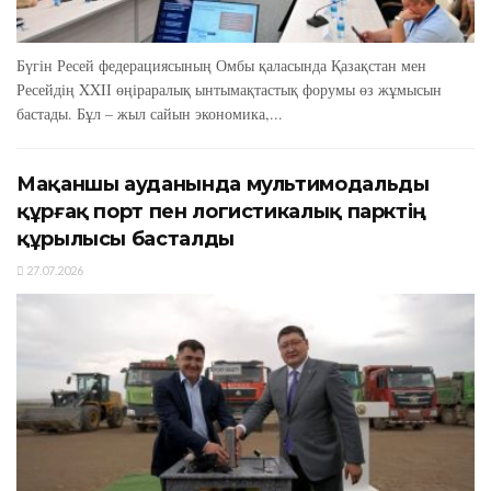
Бүгін Ресей федерациясының Омбы қаласында Қазақстан мен
Ресейдің XXIІ өңіраралық ынтымақтастық форумы өз жұмысын
бастады. Бұл – жыл сайын экономика,...
Мақаншы ауданында мультимодальды
құрғақ порт пен логистикалық парктің
құрылысы басталды
27.07.2026