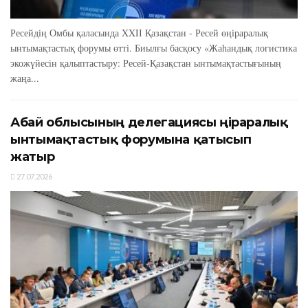
Ресейдің Омбы қаласында XXIІ Қазақстан - Ресей өңіраралық
ынтымақтастық форумы өтті. Биылғы басқосу «Жаһандық логистика
экожүйесін қалыптастыру: Ресей-Қазақстан ынтымақтастығының
жаңа...
Абай облысының делегациясы өңіраралық
ынтымақтастық форумына қатысып
жатыр
27.07.2026