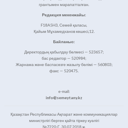
грантымен марапатталған.
Редакция мекенжайы:
F18A5H3, Семей қаласы,
Қайым Мұхамедханов көшесі,12.
Байланыс:
Директордың қабылдау бөлмесі — 523657;
бас редактор — 520984;
Жарнама және баспасөзге жазылу бөлімі — 560803;
факс — 520475.
e-mail:
info@semeytany.kz
Қазақстан Республикасы Ақпарат және коммуникациялар
министрлігі берген қайта тіркеу куәлігі
№7220-Г, 30.07.2018.ж.