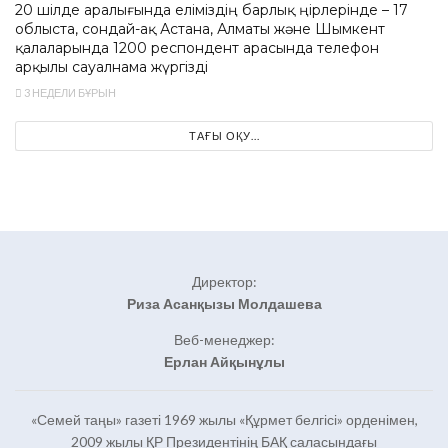
20 шілде аралығында еліміздің барлық өңірлерінде – 17
облыста, сондай-ақ Астана, Алматы және Шымкент
қалаларында 1200 респондент арасында телефон
арқылы сауалнама жүргізді
3 НЕДЕЛИ БҰРЫН
ТАҒЫ ОҚУ...
Директор:
Риза Асанқызы Молдашева
Веб-менеджер:
Ерлан Айқынұлы
«Семей таңы» газеті 1969 жылы «Құрмет белгісі» орденімен,
2009 жылы ҚР Президентінің БАҚ саласындағы