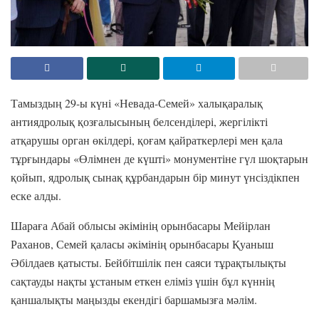
Тамыздың 29-ы күні «Невада-Семей» халықаралық
антиядролық қозғалысының белсенділері, жергілікті
атқарушы орган өкілдері, қоғам қайраткерлері мен қала
тұрғындары «Өлімнен де күшті» монументіне гүл шоқтарын
қойып, ядролық сынақ құрбандарын бір минут үнсіздікпен
еске алды.
Шараға Абай облысы әкімінің орынбасары Мейірлан
Раханов, Семей қаласы әкімінің орынбасары Қуаныш
Әбілдаев қатысты. Бейбітшілік пен саяси тұрақтылықты
сақтауды нақты ұстаным еткен еліміз үшін бұл күннің
қаншалықты маңызды екендігі баршамызға мәлім.