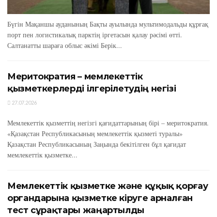
Бүгін Мақаншы ауданының Бақты ауылында мультимодальды құрғақ
порт пен логистикалық парктің іргетасын қалау рәсімі өтті.
Салтанатты шараға облыс әкімі Берік...
Меритократия – мемлекеттік
қызметкерлерді ілгерілетудің негізі
27.07.2026
Мемлекеттік қызметтің негізгі қағидаттарының бірі – меритократия.
«Қазақстан Республикасының мемлекеттік қызметі туралы»
Қазақстан Республикасының Заңында бекітілген бұл қағидат
мемлекеттік қызметке...
Мемлекеттік қызметке және құқық қорғау
органдарына қызметке кіруге арналған
тест сұрақтары жаңартылды