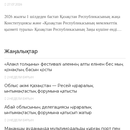
27.07.2026
2026 жылғы 1 шілдеден бастап Қазақстан Республикасының жаңа
Конституциясы және «Қазақстан Республикасының мемлекеттік
қызметі туралы» Қазақстан Республикасының Заңы күшіне енді....
Жаңалықтар
«Алакөл толқыны» фестивалі әлемнің алты елінен бес мың
қонақтың басын қосты
2 НЕДЕЛИ БҰРЫН
Облыс әкімі Қазақстан — Ресей өңіраралық
ынтымақтастық форумына қатысты
2 НЕДЕЛИ БҰРЫН
Абай облысының делегациясы өңіраралық
ынтымақтастық форумына қатысып жатыр
2 НЕДЕЛИ БҰРЫН
Мақаншы ауданында мультимодальды құрғақ порт пен