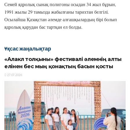
Семей ядролық сынақ полигоны осыдан 34 жыл бұрын,
1991 жылы 29 тамызда жабылғаны тарихтан белгілі.
Осылайша Қазақстан әлемде алғашқылардың бірі болып
ядролық қарудан бас тартқан ел болды.
Ұқсас жаңалықтар
«Алакөл толқыны» фестивалі әлемнің алты
елінен бес мың қонақтың басын қосты
27.07.2026