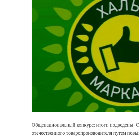
Общенациональный конкурс: итоги подведены О
отечественного товаропроизводителя путем повы