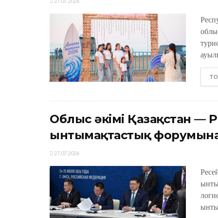
27.07.2026
Респ
облы
тури
ауыл
ТО
Облыс әкімі Қазақстан — Р
ынтымақтастық форумына
27.07.2026
Ресе
ынты
логи
ынты