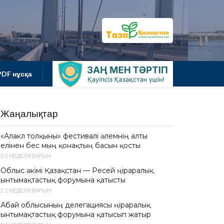
PDF нұсқа
Жаңалықтар
«Алакөл толқыны» фестивалі әлемнің алты
елінен бес мың қонақтың басын қосты
1 НЕДЕЛЯ БҰРЫН
Облыс әкімі Қазақстан — Ресей өңіраралық
ынтымақтастық форумына қатысты
1 НЕДЕЛЯ БҰРЫН
Абай облысының делегациясы өңіраралық
ынтымақтастық форумына қатысып жатыр