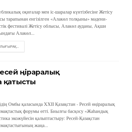
убликалық оқиғалар мен іс-шаралар күнтізбесіне Жетісу
сы тарапынан енгізілген «Алакөл толқыны» мәдени-
стік фестивалі Жетісу облысы, Алакөл ауданы, Ақши
ындағы Алакөл...
DETAILS
ЛЫҒЫРАҚ...
есей өңіраралық
 қатысты
йдің Омбы қаласында XXIІ Қазақстан - Ресей өңіраралық
мақтастық форумы өтті. Биылғы басқосу «Жаһандық
стика экожүйесін қалыптастыру: Ресей-Қазақстан
мақтастығының жаңа...