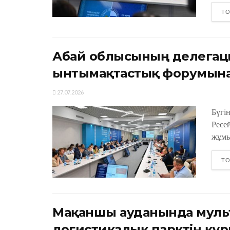
ТО
Абай облысының делегаци
ынтымақтастық форумына
27.07.2026
Бүгі
Ресе
жұмы
ТО
Мақаншы ауданында муль
логистикалық парктің құ