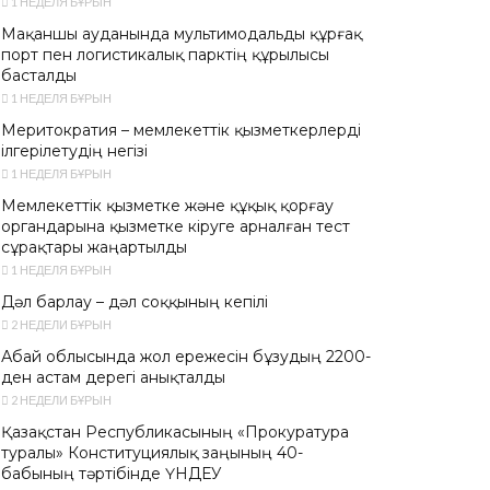
1 НЕДЕЛЯ БҰРЫН
Мақаншы ауданында мультимодальды құрғақ
порт пен логистикалық парктің құрылысы
басталды
1 НЕДЕЛЯ БҰРЫН
Меритократия – мемлекеттік қызметкерлерді
ілгерілетудің негізі
1 НЕДЕЛЯ БҰРЫН
Мемлекеттік қызметке және құқық қорғау
органдарына қызметке кіруге арналған тест
сұрақтары жаңартылды
1 НЕДЕЛЯ БҰРЫН
Дәл барлау – дәл соққының кепілі
2 НЕДЕЛИ БҰРЫН
Абай облысында жол ережесін бұзудың 2200-
ден астам дерегі анықталды
2 НЕДЕЛИ БҰРЫН
Қазақстан Республикасының «Прокуратура
туралы» Конституциялық заңының 40-
бабының тәртібінде ҮНДЕУ