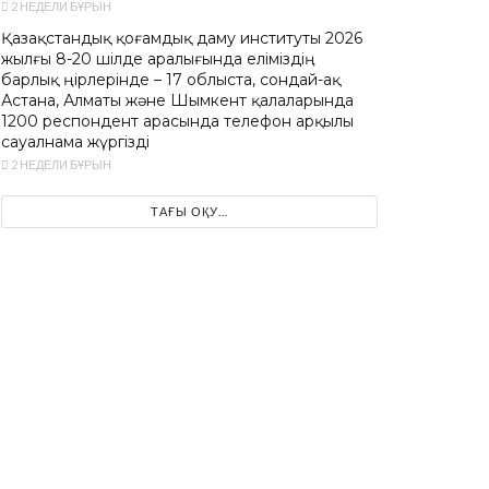
2 НЕДЕЛИ БҰРЫН
Қазақстандық қоғамдық даму институты 2026
жылғы 8-20 шілде аралығында еліміздің
барлық өңірлерінде – 17 облыста, сондай-ақ
Астана, Алматы және Шымкент қалаларында
1200 респондент арасында телефон арқылы
сауалнама жүргізді
2 НЕДЕЛИ БҰРЫН
ТАҒЫ ОҚУ...