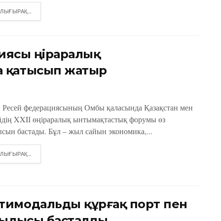
DETAILS
ЛЫҒЫРАҚ...
ясы өңіраралық
 қатысып жатыр
н Ресей федерациясының Омбы қаласында Қазақстан мен
йдің XXIІ өңіраралық ынтымақтастық форумы өз
сын бастады. Бұл – жыл сайын экономика,...
DETAILS
ЛЫҒЫРАҚ...
тимодальды құрғақ порт пен
рылысы басталды