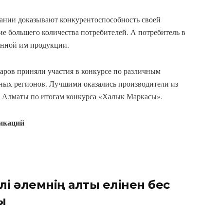
пании доказывают конкурентоспособность своей
е большего количества потребителей. А потребитель в
анной им продукции.
аров приняли участия в конкурсе по различным
зных регионов. Лучшими оказались производители из
. Алматы по итогам конкурса «Халык Маркасы».
икаций
лі әлемнің алты елінен бес
ы