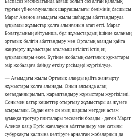
Баспасөз мәслихатында алғаш болып сөз алған қалалық
тұрғын үй-коммуналдық шаруашылығы бөлімінің басшысы
Марат Аленов ағымдағы жылы шаһарды абаттандыруда
ауқымды жұмыстар қолға алынғанын атап өтті. Марат
Болатұлының айтуынша, бұл жұмыстардың ішінде қаланың
орталық бөлігін абаттандыру мен Орталық алаңды қайта
жаңғырту жұмыстары аталмыш игілікті істің ең
ауқымдылары екен. Бүгінде жобалық-сметалық құжаттары
әзір жобаларға байқау өткізу рәсімдері жүргізілуде.
— Ағымдағы жылы Орталық алаңды қайта жаңғырту
жұмыстары қолға алынады. Оның аясында алаң
көгалдандырылып, жарықтандыру жұмыстары жүргізіледі.
Сонымен қатар көшеттер отырғызу жұмыстары да жүзеге
асырылады. Бұдан өзге он мың шаршы метрден астам
аумаққа тротуар плиталары төселетін болады,- деген Марат
Аленов қазір Ертіс жағалауын абаттандыру мен сатылы
субұрқақты қалпына келтіруге арналған жобалардың да