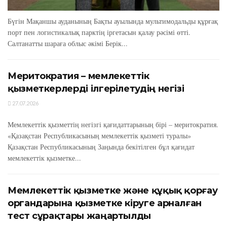
Бүгін Мақаншы ауданының Бақты ауылында мультимодальды құрғақ
порт пен логистикалық парктің іргетасын қалау рәсімі өтті.
Салтанатты шараға облыс әкімі Берік...
Меритократия – мемлекеттік
қызметкерлерді ілгерілетудің негізі
27.07.2026
Мемлекеттік қызметтің негізгі қағидаттарының бірі – меритократия.
«Қазақстан Республикасының мемлекеттік қызметі туралы»
Қазақстан Республикасының Заңында бекітілген бұл қағидат
мемлекеттік қызметке...
Мемлекеттік қызметке және құқық қорғау
органдарына қызметке кіруге арналған
тест сұрақтары жаңартылды