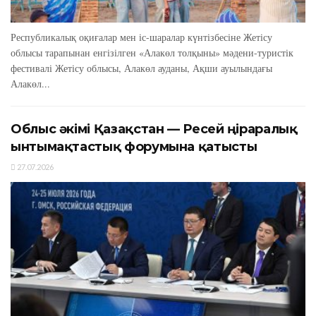
Республикалық оқиғалар мен іс-шаралар күнтізбесіне Жетісу
облысы тарапынан енгізілген «Алакөл толқыны» мәдени-туристік
фестивалі Жетісу облысы, Алакөл ауданы, Ақши ауылындағы
Алакөл...
Облыс әкімі Қазақстан — Ресей өңіраралық
ынтымақтастық форумына қатысты
27.07.2026