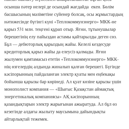
осынша пәтер иелері де осындай жағдайда екен. Бөлім
басшысының мәліметіне сүйенер болсақ, осы жұмыстардың
нәтижесінде бүгінгі күні «Теплокоммунэнерго» МКК-не
қарыз 531 млн. теңгені құрап отыр. Яғни, тұтынушылар
берешегінің елу пайыздан астамы қайтарылды деген сөз.
Бұл — дебюторлық қарыздың жайы. Келелі кездесуде
кредиторлық қарыз жайы да елеусіз қалмады. Яғни
жылумен қамтамасыз ететін «Теплокоммунэнерго» МКК-
нің өзгелердің алдында жиналып қалған берешегі. Бүгінде
кәсіпорынның пайдаланған электр қуаты мен еңбекақы
бойынша қарызы бар көрінеді. Ал қуат көзіне қарызы үшін
монополист компания — «Шығыс Қазақстан аймақтық
энергетикалық компаниясы» АҚ кәсіпорынның
қазандықтарын электр жарығынан ажыратуда. Ал бұл өз
кезегінде алдағы жылыту маусымына дайындықты
айтарлықтай тежемек.