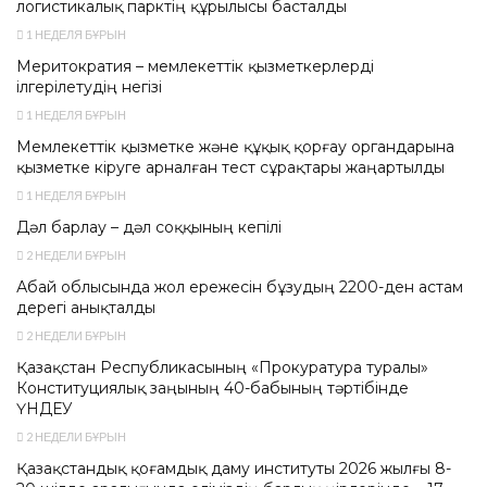
логистикалық парктің құрылысы басталды
1 НЕДЕЛЯ БҰРЫН
Меритократия – мемлекеттік қызметкерлерді
ілгерілетудің негізі
1 НЕДЕЛЯ БҰРЫН
Мемлекеттік қызметке және құқық қорғау органдарына
қызметке кіруге арналған тест сұрақтары жаңартылды
1 НЕДЕЛЯ БҰРЫН
Дәл барлау – дәл соққының кепілі
2 НЕДЕЛИ БҰРЫН
Абай облысында жол ережесін бұзудың 2200-ден астам
дерегі анықталды
2 НЕДЕЛИ БҰРЫН
Қазақстан Республикасының «Прокуратура туралы»
Конституциялық заңының 40-бабының тәртібінде
ҮНДЕУ
2 НЕДЕЛИ БҰРЫН
Қазақстандық қоғамдық даму институты 2026 жылғы 8-