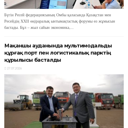
Бүгін Ресей федерациясының Омбы қаласында Қазақстан мен
Ресейдің XXIІ өңіраралық ынтымақтастық форумы өз жұмысын
бастады. Бұл – жыл сайын экономика,...
Мақаншы ауданында мультимодальды
құрғақ порт пен логистикалық парктің
құрылысы басталды
27.07.2026