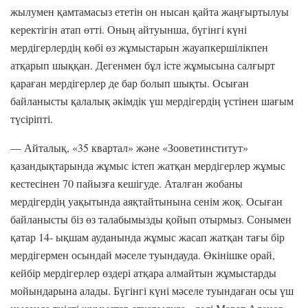
жылумен қамтамасыз ететін он нысан қайта жаңғыртылуы
керектігін атап өтті. Оның айтуынша, бүгінгі күні
мердігерлердің көбі өз жұмыстарын жауапкершілікпен
атқарып шыққан. Дегенмен бұл істе жұмысына салғырт
қараған мердігерлер де бар болып шықты. Осыған
байланысты қалалық әкімдік үш мердігердің үстінен шағым
түсіріпті.
— Айталық, «35 квартал» және «Зооветинститут»
қазандықтарында жұмыс істеп жатқан мердігерлер жұмыс
кестесінен 70 пайызға кешігуде. Аталған жобаны
мердігердің уақытында аяқтайтынына сенім жоқ. Осыған
байланысты біз өз талабымызды қойып отырмыз. Сонымен
қатар 14- ықшам ауданында жұмыс жасап жатқан тағы бір
мердігермен осындай мәселе туындауда. Өкінішке орай,
кейбір мердігерлер өздері атқара алмайтын жұмыстарды
мойындарына алады. Бүгінгі күні мәселе туындаған осы үш