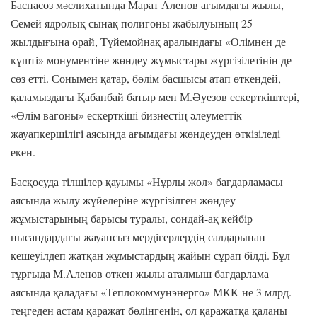
Баспасөз мәслихатында Марат Аленов ағымдағы жылы,
Семей ядролық сынақ полигоны жабылуының 25
жылдығына орай, Түйемойнақ аралындағы «Өлімнен де
күшті» монументіне жөндеу жұмыстары жүргізілетінін де
сөз етті. Сонымен қатар, бөлім басшысы атап өткендей,
қаламыздағы Қабанбай батыр мен М.Әуезов ескерткіштері,
«Өлім вагоны» ескерткіші бизнестің әлеуметтік
жауапкершілігі аясында ағымдағы жөндеуден өткізіледі
екен.
Басқосуда тілшілер қауымы «Нұрлы жол» бағдарламасы
аясында жылу жүйелеріне жүргізілген жөндеу
жұмыстарының барысы туралы, сондай-ақ кейбір
нысандардағы жауапсыз мердігерлердің салдарынан
кешеуілдеп жатқан жұмыстардың жайын сұрап білді. Бұл
тұрғыда М.Аленов өткен жылы аталмыш бағдарлама
аясында қаладағы «Теплокоммунэнерго» МКК-не 3 млрд.
теңгеден астам қаражат бөлінгенін, ол қаражатқа қаланы