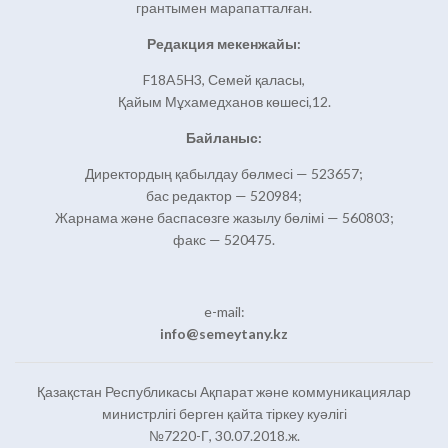
грантымен марапатталған.
Редакция мекенжайы:
F18A5H3, Семей қаласы,
Қайым Мұхамедханов көшесі,12.
Байланыс:
Директордың қабылдау бөлмесі — 523657;
бас редактор — 520984;
Жарнама және баспасөзге жазылу бөлімі — 560803;
факс — 520475.
e-mail:
info@semeytany.kz
Қазақстан Республикасы Ақпарат және коммуникациялар
министрлігі берген қайта тіркеу куәлігі
№7220-Г, 30.07.2018.ж.