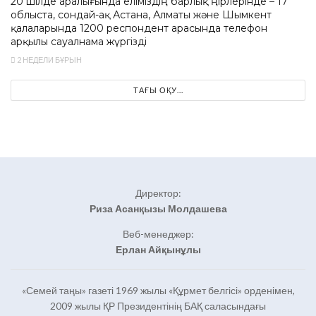
20 шілде аралығында еліміздің барлық өңірлерінде – 17
облыста, сондай-ақ Астана, Алматы және Шымкент
қалаларында 1200 респондент арасында телефон
арқылы сауалнама жүргізді
2 НЕДЕЛИ БҰРЫН
ТАҒЫ ОҚУ...
Директор:
Риза Асанқызы Молдашева
Веб-менеджер:
Ерлан Айқынұлы
«Семей таңы» газеті 1969 жылы «Құрмет белгісі» орденімен,
2009 жылы ҚР Президентінің БАҚ саласындағы