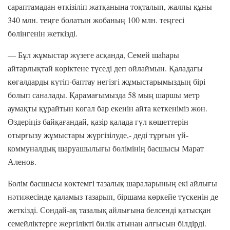
сараптамадан өткізіліп жатқанына тоқталып, жалпы құны
340 млн. теңге болатын жобаның 100 млн. теңгесі
бөлінгенін жеткізді.
— Бұл жұмыстар жүзеге асқанда, Семей шаһары
айтарлықтай көріктене түседі деп ойлаймын. Қаладағы
көгалдарды күтіп-баптау негізгі жұмыстарымыздың бірі
болып саналады. Қарамағымызда 58 мың шаршы метр
аумақты құрайтын көгал бар екенін айта кеткеніміз жөн.
Өздеріңіз байқағандай, қазір қалада гүл көшеттерін
отырғызу жұмыстары жүргізілуде,- деді тұрғын үй-
коммуналдық шаруашылығы бөлімінің басшысы Марат
Аленов.
Бөлім басшысы көктемгі тазалық шараларының екі айлығы
нәтижесінде қаламыз тазарып, біршама көркейе түскенін де
жеткізді. Сондай-ақ тазалық айлығына белсенді қатысқан
семейліктерге жергілікті билік атынан алғысын білдірді.