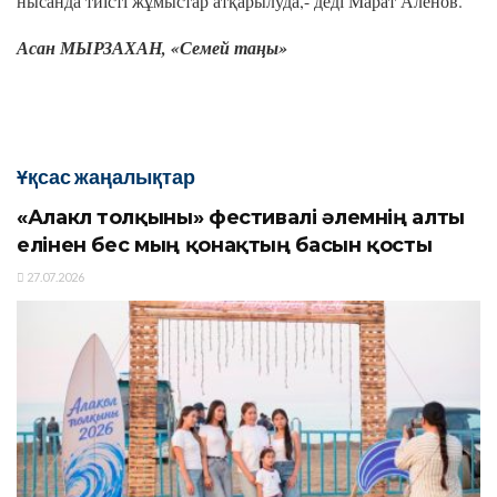
нысанда тиісті жұмыстар атқарылуда,- деді Марат Аленов.
Асан МЫРЗАХАН,
«Семей таңы»
Ұқсас жаңалықтар
«Алакөл толқыны» фестивалі әлемнің алты
елінен бес мың қонақтың басын қосты
27.07.2026