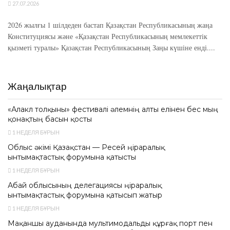
27.07.2026
2026 жылғы 1 шілдеден бастап Қазақстан Республикасының жаңа
Конституциясы және «Қазақстан Республикасының мемлекеттік
қызметі туралы» Қазақстан Республикасының Заңы күшіне енді....
Жаңалықтар
«Алакөл толқыны» фестивалі әлемнің алты елінен бес мың
қонақтың басын қосты
1 НЕДЕЛЯ БҰРЫН
Облыс әкімі Қазақстан — Ресей өңіраралық
ынтымақтастық форумына қатысты
1 НЕДЕЛЯ БҰРЫН
Абай облысының делегациясы өңіраралық
ынтымақтастық форумына қатысып жатыр
1 НЕДЕЛЯ БҰРЫН
Мақаншы ауданында мультимодальды құрғақ порт пен