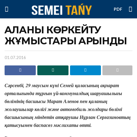
PDF
ҚАЛАНЫ КӨРКЕЙТУ
ЖҰМЫСТАРЫ ҚАРҚЫНДЫ
01.07.2016
Сәрсенбі, 29 маусым күні Семей қаласының ақпарат
орталығында тұрғын үй-коммуналдық шаруашылығы
бөлімінің басшысы Марат Аленов пен қаланың
жолаушылар көлігі және автомобиль жолдары бөлімі
басшысының міндетін атқарушы Нұрлан Серғазиновтың
қатысуымен баспасөз мәслихаты өтті.