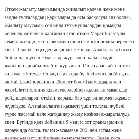
Өткен жылыту маусымында жиналып қалған жеке және
заңды тұлғалардың қарыздары да осы басқосуда сөз болды.
Жылыту маусымы соңында тұтынушылардан қомақты
берешек жиналып қалғанын атап өткен Марат Болатұлы
семейліктердің «Теплокоммунэнерго» кәсіпорнына берешегі
тіпті 1 млрд. теңгеден асқанын жеткізді. Алайда осы бағыт
бойынша шұғыл жұмыстар жүргізіліп, қала әкімдігі
жанынан арнайы штаб та құрылған. Оны сараптайтын топ
та жұмыс істеуде. Оның сыртында бүгінгі күнге дейін қала
әкімдігі, кәсіпорынның абонент бөлімі мамандары мен
жергілікті полиция қызметкерлерінен құралған мамандар
рейд шараларын өткізіп, қарызы бар тұрғындармен жұмыс
жүргізуде. Ал пайдаланған қызметі үшін төлемді жүйелі
түрде жасамай келе жатқандар жылу көзінен ажыратылуда
екен. Бүгінде қала бойынша 5 мың іс сот орындарының
қарауында болса, төлем жасамаған 200–ден астам жеке
нысан жылыту жүйесінен ажыратылыпты. Бұған қоса