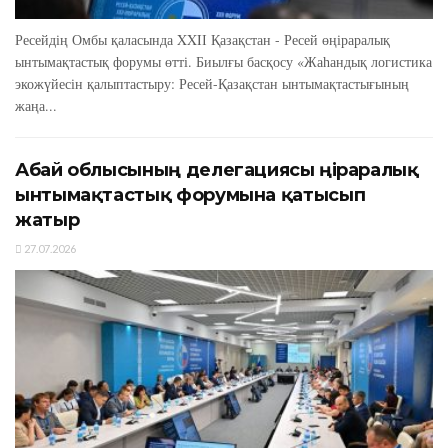
Ресейдің Омбы қаласында XXIІ Қазақстан - Ресей өңіраралық
ынтымақтастық форумы өтті. Биылғы басқосу «Жаһандық логистика
экожүйесін қалыптастыру: Ресей-Қазақстан ынтымақтастығының
жаңа...
Абай облысының делегациясы өңіраралық
ынтымақтастық форумына қатысып
жатыр
27.07.2026