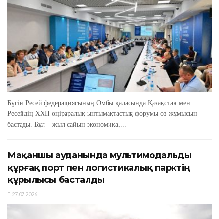
Бүгін Ресей федерациясының Омбы қаласында Қазақстан мен
Ресейдің XXIІ өңіраралық ынтымақтастық форумы өз жұмысын
бастады. Бұл – жыл сайын экономика,...
Мақаншы ауданында мультимодальды
құрғақ порт пен логистикалық парктің
құрылысы басталды
27.07.2026