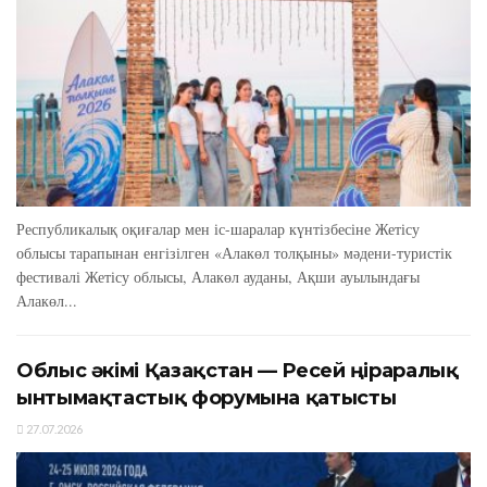
Республикалық оқиғалар мен іс-шаралар күнтізбесіне Жетісу
облысы тарапынан енгізілген «Алакөл толқыны» мәдени-туристік
фестивалі Жетісу облысы, Алакөл ауданы, Ақши ауылындағы
Алакөл...
Облыс әкімі Қазақстан — Ресей өңіраралық
ынтымақтастық форумына қатысты
27.07.2026