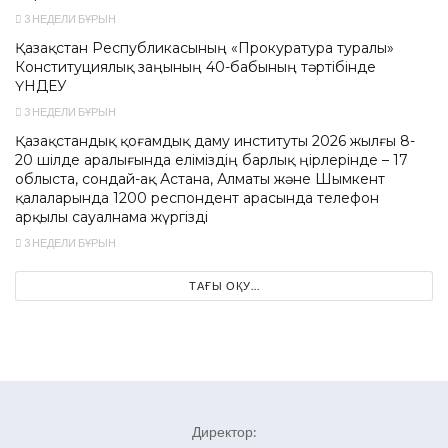
3 НЕДЕЛИ БҰРЫН
Қазақстан Республикасының «Прокуратура туралы»
Конституциялық заңының 40-бабының тәртібінде
ҮНДЕУ
3 НЕДЕЛИ БҰРЫН
Қазақстандық қоғамдық даму институты 2026 жылғы 8-
20 шілде аралығында еліміздің барлық өңірлерінде – 17
облыста, сондай-ақ Астана, Алматы және Шымкент
қалаларында 1200 респондент арасында телефон
арқылы сауалнама жүргізді
3 НЕДЕЛИ БҰРЫН
ТАҒЫ ОҚУ...
Директор: