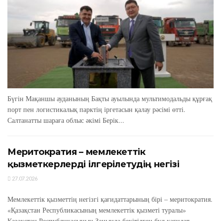
Бүгін Мақаншы ауданының Бақты ауылында мультимодальды құрғақ
порт пен логистикалық парктің іргетасын қалау рәсімі өтті.
Салтанатты шараға облыс әкімі Берік...
Меритократия – мемлекеттік
қызметкерлерді ілгерілетудің негізі
27.07.2026
Мемлекеттік қызметтің негізгі қағидаттарының бірі – меритократия.
«Қазақстан Республикасының мемлекеттік қызметі туралы»
Қазақстан Республикасының Заңында бекітілген бұл қағидат