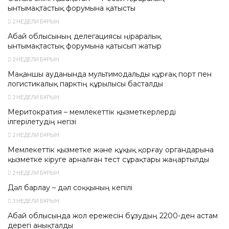
ынтымақтастық форумына қатысты
2 НЕДЕЛИ БҰРЫН
Абай облысының делегациясы өңіраралық
ынтымақтастық форумына қатысып жатыр
2 НЕДЕЛИ БҰРЫН
Мақаншы ауданында мультимодальды құрғақ порт пен
логистикалық парктің құрылысы басталды
2 НЕДЕЛИ БҰРЫН
Меритократия – мемлекеттік қызметкерлерді
ілгерілетудің негізі
2 НЕДЕЛИ БҰРЫН
Мемлекеттік қызметке және құқық қорғау органдарына
қызметке кіруге арналған тест сұрақтары жаңартылды
2 НЕДЕЛИ БҰРЫН
Дәл барлау – дәл соққының кепілі
3 НЕДЕЛИ БҰРЫН
Абай облысында жол ережесін бұзудың 2200-ден астам
дерегі анықталды