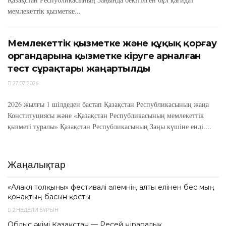
мемлекеттік қызметке...
Мемлекеттік қызметке және құқық қорғау
органдарына қызметке кіруге арналған
тест сұрақтары жаңартылды
27.07.2026
2026 жылғы 1 шілдеден бастап Қазақстан Республикасының жаңа
Конституциясы және «Қазақстан Республикасының мемлекеттік
қызметі туралы» Қазақстан Республикасының Заңы күшіне енді....
Жаңалықтар
«Алакөл толқыны» фестивалі әлемнің алты елінен бес мың
қонақтың басын қосты
2 НЕДЕЛИ БҰРЫН
Облыс әкімі Қазақстан — Ресей өңіраралық