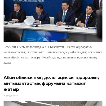
Ресейдің Омбы қаласында XXIІ Қазақстан - Ресей өңіраралық
ынтымақтастық форумы өтті. Биылғы басқосу «Жаһандық логистика
экожүйесін қалыптастыру: Ресей-Қазақстан ынтымақтастығының
жаңа...
Абай облысының делегациясы өңіраралық
ынтымақтастық форумына қатысып
жатыр
27.07.2026