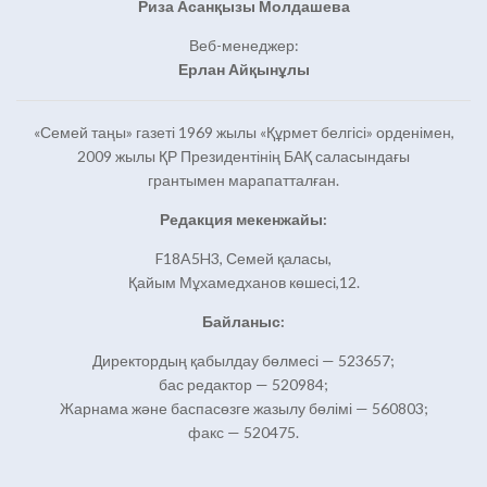
Риза Асанқызы Молдашева
Веб-менеджер:
Ерлан Айқынұлы
«Семей таңы» газеті 1969 жылы «Құрмет белгісі» орденімен,
2009 жылы ҚР Президентінің БАҚ саласындағы
грантымен марапатталған.
Редакция мекенжайы:
F18A5H3, Семей қаласы,
Қайым Мұхамедханов көшесі,12.
Байланыс:
Директордың қабылдау бөлмесі — 523657;
бас редактор — 520984;
Жарнама және баспасөзге жазылу бөлімі — 560803;
факс — 520475.