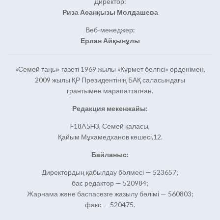
Директор:
Риза Асанқызы Молдашева
Веб-менеджер:
Ерлан Айқынұлы
«Семей таңы» газеті 1969 жылы «Құрмет белгісі» орденімен,
2009 жылы ҚР Президентінің БАҚ саласындағы
грантымен марапатталған.
Редакция мекенжайы:
F18A5H3, Семей қаласы,
Қайым Мұхамедханов көшесі,12.
Байланыс:
Директордың қабылдау бөлмесі — 523657;
бас редактор — 520984;
Жарнама және баспасөзге жазылу бөлімі — 560803;
факс — 520475.