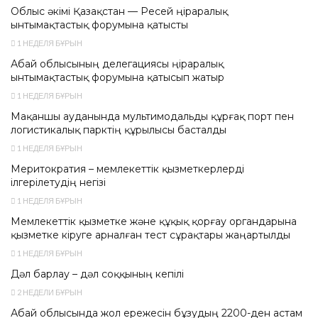
Облыс әкімі Қазақстан — Ресей өңіраралық
ынтымақтастық форумына қатысты
1 НЕДЕЛЯ БҰРЫН
Абай облысының делегациясы өңіраралық
ынтымақтастық форумына қатысып жатыр
1 НЕДЕЛЯ БҰРЫН
Мақаншы ауданында мультимодальды құрғақ порт пен
логистикалық парктің құрылысы басталды
1 НЕДЕЛЯ БҰРЫН
Меритократия – мемлекеттік қызметкерлерді
ілгерілетудің негізі
1 НЕДЕЛЯ БҰРЫН
Мемлекеттік қызметке және құқық қорғау органдарына
қызметке кіруге арналған тест сұрақтары жаңартылды
1 НЕДЕЛЯ БҰРЫН
Дәл барлау – дәл соққының кепілі
2 НЕДЕЛИ БҰРЫН
Абай облысында жол ережесін бұзудың 2200-ден астам