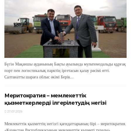
Бүгін Мақаншы ауданының Бақты ауылында мультимодальды құрғақ
порт пен логистикалық парктің іргетасын қалау рәсімі өтті.
Салтанатты шараға облыс әкімі Берік...
Меритократия – мемлекеттік
қызметкерлерді ілгерілетудің негізі
27.07.2026
Мемлекеттік қызметтің негізгі қағидаттарының бірі – меритократия.
«Қазақстан Республикасының мемлекеттік қызметі туралы»