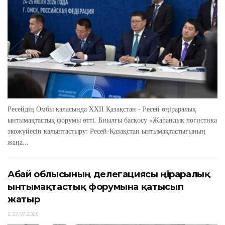
Ресейдің Омбы қаласында XXIІ Қазақстан - Ресей өңіраралық
ынтымақтастық форумы өтті. Биылғы басқосу «Жаһандық логистика
экожүйесін қалыптастыру: Ресей-Қазақстан ынтымақтастығының
жаңа...
Абай облысының делегациясы өңіраралық
ынтымақтастық форумына қатысып
жатыр
27.07.2026