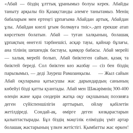
«Абай — біздің ұлттық ұранымыз болуы керек. Абайды
таныту арқылы біз Қазақстанды әлемге танытамыз. Менің
бабаларым мен ертеңгі ұрпағыма Абайдан артық, Абайдан
ұлы, Абайдан киелі ұғым болмауға тиіс»,-деп ерекше атап
көрсеткен болатын. Абай — туған халқының, болашақ
ұрпақтың өнегелі тәрбиешісі, асқар тауы, қайнар бұлағы,
ана тілінің шешендік бастауы, қамқор бабасы. Абай мерейі
— халық мерейі болып, Абай биіктеген сайын, қазақ та
биіктей береді. Сол биіктен көз жазбау — сіз бен біздің
парызымыз, — деді Зәуреш Рамазанқызы. — Жыл сайын
Абай оқуларына қатысушы жас дарындардың санының
көбейуі бізді қатты қуантады. Абай мен Шәкәрімнің 300-400
өлеңін және қара сөздерін жатқа оқу оқушының поэзияға
деген сүйіспеншілігін арттырып, ойлау қабілетін
жетілдіреді. Сондай-ақ, өмірге деген көзқарастарын
қалыптастырады. Бұл біздің мәңгілік еліміздің үміт артар
болашақ жастарының үлкен жетістігі. Қымбатты жас өркен!