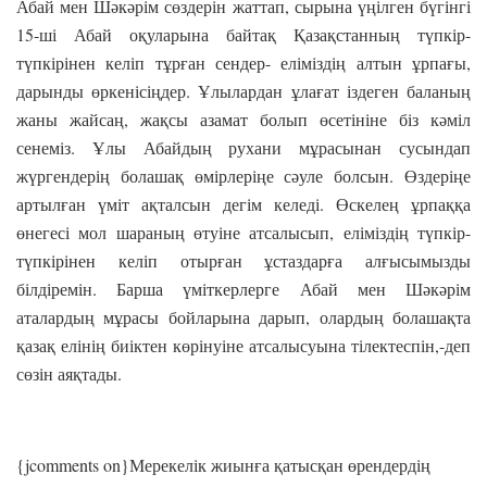
Абай мен Шәкәрім сөздерін жаттап, сырына үңілген бүгінгі
15-ші Абай оқуларына байтақ Қазақстанның түпкір-
түпкірінен келіп тұрған сендер- еліміздің алтын ұрпағы,
дарынды өркенісіңдер. Ұлылардан ұлағат іздеген баланың
жаны жайсаң, жақсы азамат болып өсетініне біз кәміл
сенеміз. Ұлы Абайдың рухани мұрасынан сусындап
жүргендерің болашақ өмірлеріңе сәуле болсын. Өздеріңе
артылған үміт ақталсын дегім келеді. Өскелең ұрпаққа
өнегесі мол шараның өтуіне атсалысып, еліміздің түпкір-
түпкірінен келіп отырған ұстаздарға алғысымызды
білдіремін. Барша үміткерлерге Абай мен Шәкәрім
аталардың мұрасы бойларына дарып, олардың болашақта
қазақ елінің биіктен көрінуіне атсалысуына тілектеспін,-деп
сөзін аяқтады.
{jcomments on}Мерекелік жиынға қатысқан өрендердің