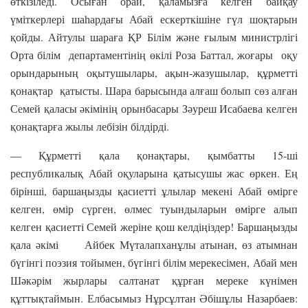
өткізіледі. Осыған орай, қаламызға келген байқау
үміткерлері шаһардағы Абай ескерткішіне гүл шоқтарын
қойды. Айтулы шараға ҚР Білім және ғылым министрлігі
Орта білім департаментінің өкілі Роза Баттал, жоғары оқу
орындарының оқытушылары, ақын-жазушылар, құрметті
қонақтар қатысты. Шара барысында алғаш болып сөз алған
Семей қаласы әкімінің орынбасары Зәуреш Исабаева келген
қонақтарға жылы лебізін білдірді.
— Құрметті қала қонақтары, қымбатты 15-ші
республикалық Абай оқуларына қатысушы жас өркен. Ең
бірінші, баршаңызды қасиетті ұлылар мекені Абай өмірге
келген, өмір сүрген, өлмес туындыларын өмірге алып
келген қасиетті Семей жеріне қош келдіңіздер! Баршаңызды
қала әкімі Айбек Мүталапханұлы атынан, өз атымнан
бүгінгі поэзия тойымен, бүгінгі білім мерекесімен, Абай мен
Шәкәрім жырлары салтанат құрған мереке күнімен
құттықтаймын. Елбасымыз Нұрсұлтан Әбішұлы Назарбаев: