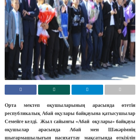
Орта мектеп оқушыларының арасында өтетін
республикалық Абай оқулары байқауына қатысушылар
Семейге келді. Жыл сайынғы «Абай оқулары» байқауы
оқушылар арасында Абай мен Шәкәрімнің
шығармашылығын насихаттау мақсатында өткізіліп