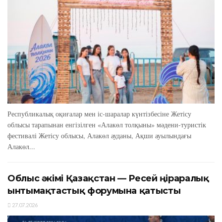
Республикалық оқиғалар мен іс-шаралар күнтізбесіне Жетісу
облысы тарапынан енгізілген «Алакөл толқыны» мәдени-туристік
фестивалі Жетісу облысы, Алакөл ауданы, Ақши ауылындағы
Алакөл...
Облыс әкімі Қазақстан — Ресей өңіраралық
ынтымақтастық форумына қатысты
27.07.2026