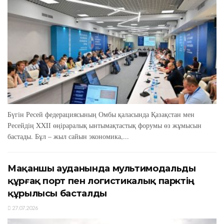
Бүгін Ресей федерациясының Омбы қаласында Қазақстан мен
Ресейдің XXIІ өңіраралық ынтымақтастық форумы өз жұмысын
бастады. Бұл – жыл сайын экономика,...
Мақаншы ауданында мультимодальды
құрғақ порт пен логистикалық парктің
құрылысы басталды
27.07.2026