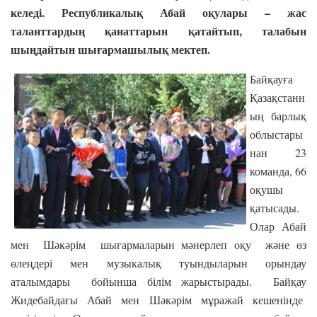
келеді. Республикалық Абай оқулары – жас
таланттардың қанаттарын қатайтып, талабын
шыңдайтын шығармашылық мектеп.
Байқауға
Қазақстанн
ың барлық
облыстары
нан 23
команда, 66
оқушы
қатысады.
Олар Абай
мен Шәкәрім шығармаларын мәнерлеп оқу және өз
өлеңдері мен музыкалық туындыларын орындау
аталымдары бойынша білім жарыстырады. Байқау
Жидебайдағы Абай мен Шәкәрім мұражай кешенінде