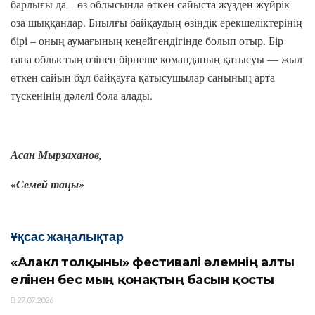
барлығы да – өз облысында өткен сайыста жүзден жүйрік
оза шыққандар. Биылғы байқаудың өзіндік ерекшеліктерінің
бірі – оның аумағының кеңейгендігінде болып отыр. Бір
ғана облыстың өзінен бірнеше команданың қатысуы — жыл
өткен сайын бұл байқауға қатысушылар санының арта
түскенінің дәлелі бола алады.
Асан Мырзаханов,
«Семей таңы»
Ұқсас жаңалықтар
«Алакөл толқыны» фестивалі әлемнің алты
елінен бес мың қонақтың басын қосты
27.07.2026