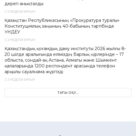
дерегі анықталды
2 НЕДЕЛИ БҰРЫН
Қазақстан Республикасының «Прокуратура туралы»
Конституциялық заңының 40-бабының тәртібінде
ҮНДЕУ
2 НЕДЕЛИ БҰРЫН
Қазақстандық қоғамдық даму институты 2026 жылғы 8-
20 шілде аралығында еліміздің барлық өңірлерінде – 17
облыста, сондай-ақ Астана, Алматы және Шымкент
қалаларында 1200 респондент арасында телефон
арқылы сауалнама жүргізді
2 НЕДЕЛИ БҰРЫН
ТАҒЫ ОҚУ...