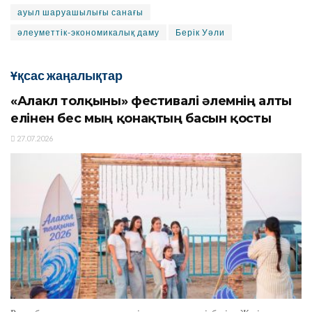
ауыл шаруашылығы санағы
әлеуметтік-экономикалық даму
Берік Уәли
Ұқсас жаңалықтар
«Алакөл толқыны» фестивалі әлемнің алты
елінен бес мың қонақтың басын қосты
27.07.2026