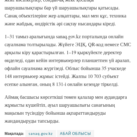
шаруашылықтары бар үй шаруашылықтары қатысады.
Санақ объектілеріне жер алқаптары, мал мен құс, техника
және жабдық, өндірістік әрі сақтау нысандары кіреді.
1–31 тамыз аралығында sanaq.gov.kz порталында онлайн
сауалнама толтырылады. Жүйеге ЭЦҚ, QR-код немесе СМС
арқылы кіру қарастырылған. 1–19 қыркүйекте деректер
өңделеді, одан кейін интервьюерлер планшетпен үй аралап,
офлайн сауалнама жүргізеді. Облыс бойынша 35 учаскеде
148 интервьюер жұмыс істейді. Жалпы 10 703 субъект
есепке алынған, оның 8 131-і онлайн кезеңде тіркелді.
Аймақ басшысы көрсеткіші төмен қалалар мен аудандарға
жұмысты күшейтіп, ауыл шаруашылығы санағының
маңызын түсіндіру бойынша ақпараттандыруды
жандандыруды тапсырды.
Мақалада:
sanaq.gov.kz
АБАЙ ОБЛЫСЫ