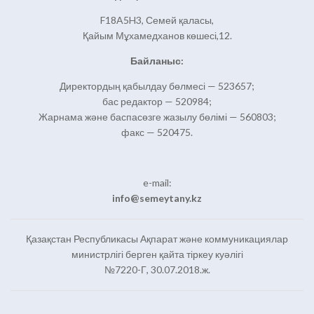
F18A5H3, Семей қаласы,
Қайым Мұхамедханов көшесі,12.
Байланыс:
Директордың қабылдау бөлмесі — 523657;
бас редактор — 520984;
Жарнама және баспасөзге жазылу бөлімі — 560803;
факс — 520475.
e-mail:
info@semeytany.kz
Қазақстан Республикасы Ақпарат және коммуникациялар
министрлігі берген қайта тіркеу куәлігі
№7220-Г, 30.07.2018.ж.