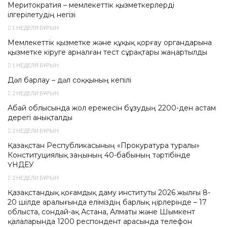
Меритократия – мемлекеттік қызметкерлерді
ілгерілетудің негізі
1 НЕДЕЛЯ БҰРЫН
Мемлекеттік қызметке және құқық қорғау органдарына
қызметке кіруге арналған тест сұрақтары жаңартылды
1 НЕДЕЛЯ БҰРЫН
Дәл барлау – дәл соққының кепілі
2 НЕДЕЛИ БҰРЫН
Абай облысында жол ережесін бұзудың 2200-ден астам
дерегі анықталды
2 НЕДЕЛИ БҰРЫН
Қазақстан Республикасының «Прокуратура туралы»
Конституциялық заңының 40-бабының тәртібінде
ҮНДЕУ
2 НЕДЕЛИ БҰРЫН
Қазақстандық қоғамдық даму институты 2026 жылғы 8-
20 шілде аралығында еліміздің барлық өңірлерінде – 17
облыста, сондай-ақ Астана, Алматы және Шымкент
қалаларында 1200 респондент арасында телефон