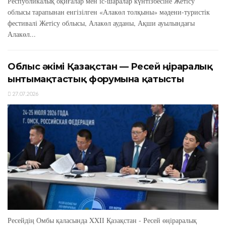
Республикалық оқиғалар мен іс-шаралар күнтізбесіне Жетісу
облысы тарапынан енгізілген «Алакөл толқыны» мәдени-туристік
фестивалі Жетісу облысы, Алакөл ауданы, Ақши ауылындағы
Алакөл...
Облыс әкімі Қазақстан — Ресей өңіраралық
ынтымақтастық форумына қатысты
27.07.2026
Ресейдің Омбы қаласында XXIІ Қазақстан - Ресей өңіраралық