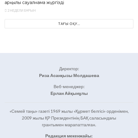
арқылы сауалнама жүргізді
2 НЕДЕЛИ БҰРЫН
ТАҒЫ ОҚУ...
Директор:
Риза Асанқызы Молдашева
Веб-менеджер:
Ерлан Айқынұлы
«Семей таңы» газеті 1969 жылы «Құрмет белгісі» орденімен,
2009 жылы ҚР Президентінің БАҚ саласындағы
грантымен марапатталған.
Редакция мекенжайы: