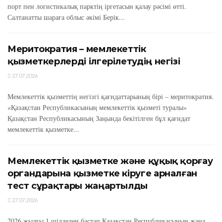
порт пен логистикалық парктің іргетасын қалау рәсімі өтті.
Салтанатты шараға облыс әкімі Берік...
Меритократия – мемлекеттік
қызметкерлерді ілгерілетудің негізі
27.07.2026
Мемлекеттік қызметтің негізгі қағидаттарының бірі – меритократия.
«Қазақстан Республикасының мемлекеттік қызметі туралы»
Қазақстан Республикасының Заңында бекітілген бұл қағидат
мемлекеттік қызметке...
Мемлекеттік қызметке және құқық қорғау
органдарына қызметке кіруге арналған
тест сұрақтары жаңартылды
27.07.2026
2026 жылғы 1 шілдеден бастап Қазақстан Республикасының жаңа