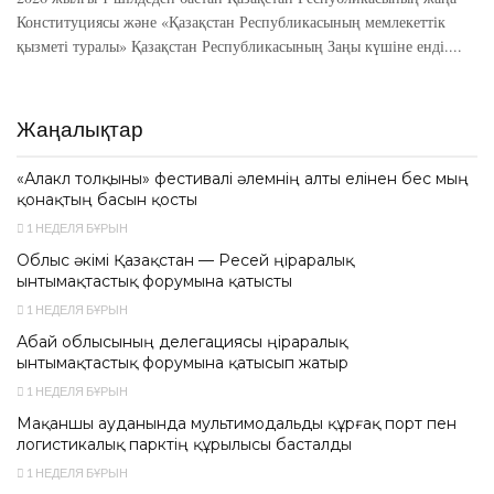
Конституциясы және «Қазақстан Республикасының мемлекеттік
қызметі туралы» Қазақстан Республикасының Заңы күшіне енді....
Жаңалықтар
«Алакөл толқыны» фестивалі әлемнің алты елінен бес мың
қонақтың басын қосты
1 НЕДЕЛЯ БҰРЫН
Облыс әкімі Қазақстан — Ресей өңіраралық
ынтымақтастық форумына қатысты
1 НЕДЕЛЯ БҰРЫН
Абай облысының делегациясы өңіраралық
ынтымақтастық форумына қатысып жатыр
1 НЕДЕЛЯ БҰРЫН
Мақаншы ауданында мультимодальды құрғақ порт пен
логистикалық парктің құрылысы басталды
1 НЕДЕЛЯ БҰРЫН