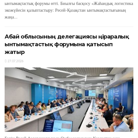
ынтымақтастық форумы өтті. Биылғы басқосу «Жаһандық логистика
экожүйесін қалыптастыру: Ресей-Қазақстан ынтымақтастығының
жаңа...
Абай облысының делегациясы өңіраралық
ынтымақтастық форумына қатысып
жатыр
27.07.2026