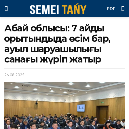
PDF
Абай облысы: 7 айдық
қорытындыда өсім бар,
ауыл шаруашылығы
санағы жүріп жатыр
26.08.2025