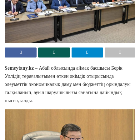
Semeytany.kz
– Абай облысында аймақ басшысы Берік
Уәлідің төрағалығымен өткен әкімдік отырысында
әлеуметтік-экономикалық даму мен бюджеттің орындалуы
талқыланып, ауыл шаруашылығы санағына дайындық
пысықталды.