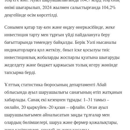
өнімі шығарылып, 2024 жылмен салыстырғанда 104,2%
деңгейінде өсім көрсетілді.
Сонымен қатар тау-кен және өңдеу өнеркәсібінде, жеке
инвестиция тарту мен тұрғын үйді пайдалануға беру
бағыттарында төмендеу байқалды. Берік Уәлі нысаналы
индикаторларға қол жеткізу, биыл іске қосылуы тиіс
инвестициялық жобаларды жоспарлы қуатына шығаруды
жеделдету және бюджет қаржысын толық игеру жөнінде
тапсырма берді.
Ұлттық статистика бюросының департаменті Абай
облысында ауыл шаруашылығы санағының өтіп жатқанын
хабарлады. Санақ екі кезеңнен тұрады: 1–31 тамыз –
онлайн, 20 қыркүйек–20 қазан – офлайн. Оған ауыл
шаруашылығымен айналысатын заңды тұлғалар мен
олардың бөлімшелері, шаруа және фермер қожалықтары,
жеке кәсіпкерлер, сондай-ақ жеке қосалқы