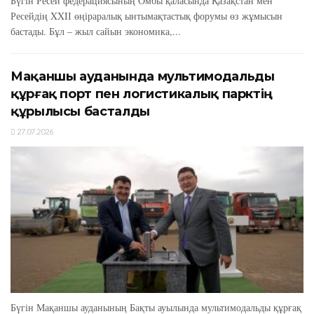
Бүгін Ресей федерациясының Омбы қаласында Қазақстан мен
Ресейдің XXIІ өңіраралық ынтымақтастық форумы өз жұмысын
бастады. Бұл – жыл сайын экономика,...
Мақаншы ауданында мультимодальды
құрғақ порт пен логистикалық парктің
құрылысы басталды
27.07.2026
Бүгін Мақаншы ауданының Бақты ауылында мультимодальды құрғақ