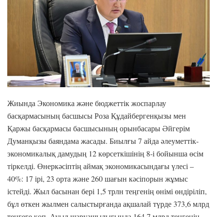
Жиында Экономика және бюджеттік жоспарлау
басқармасының басшысы Роза Құдайбергенқызы мен
Қаржы басқармасы басшысының орынбасары Әйгерім
Думанқызы баяндама жасады. Биылғы 7 айда әлеуметтік-
экономикалық дамудың 12 көрсеткішінің 8-і бойынша өсім
тіркелді. Өнеркәсіптің аймақ экономикасындағы үлесі –
40%: 17 ірі, 23 орта және 260 шағын кәсіпорын жұмыс
істейді. Жыл басынан бері 1,5 трлн теңгенің өнімі өндіріліп,
бұл өткен жылмен салыстырғанда ақшалай түрде 373,6 млрд
теңгеге көп. Ауыл шаруашылығында 164,7 млрд теңгенің