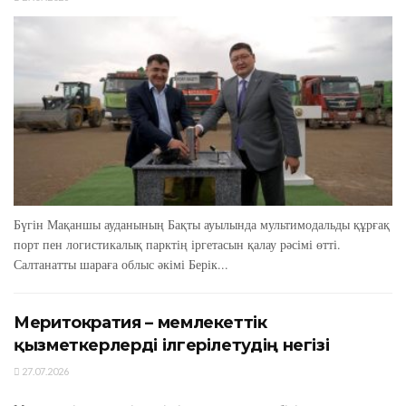
Бүгін Мақаншы ауданының Бақты ауылында мультимодальды құрғақ
порт пен логистикалық парктің іргетасын қалау рәсімі өтті.
Салтанатты шараға облыс әкімі Берік...
Меритократия – мемлекеттік
қызметкерлерді ілгерілетудің негізі
27.07.2026