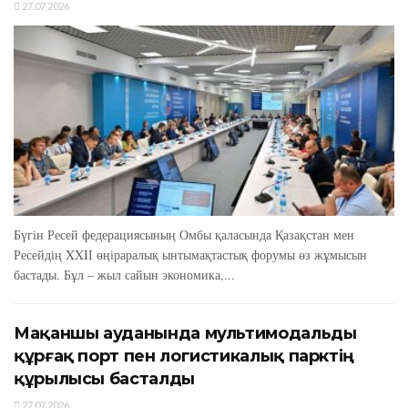
27.07.2026
Бүгін Ресей федерациясының Омбы қаласында Қазақстан мен
Ресейдің XXIІ өңіраралық ынтымақтастық форумы өз жұмысын
бастады. Бұл – жыл сайын экономика,...
Мақаншы ауданында мультимодальды
құрғақ порт пен логистикалық парктің
құрылысы басталды
27.07.2026