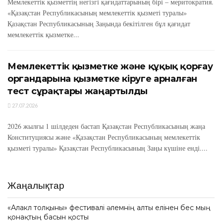
Мемлекеттік қызметтің негізгі қағидаттарының бірі – меритократия.
«Қазақстан Республикасының мемлекеттік қызметі туралы»
Қазақстан Республикасының Заңында бекітілген бұл қағидат
мемлекеттік қызметке...
Мемлекеттік қызметке және құқық қорғау
органдарына қызметке кіруге арналған
тест сұрақтары жаңартылды
27.07.2026
2026 жылғы 1 шілдеден бастап Қазақстан Республикасының жаңа
Конституциясы және «Қазақстан Республикасының мемлекеттік
қызметі туралы» Қазақстан Республикасының Заңы күшіне енді....
Жаңалықтар
«Алакөл толқыны» фестивалі әлемнің алты елінен бес мың
қонақтың басын қосты