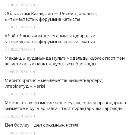
1 НЕДЕЛЯ БҰРЫН
Облыс әкімі Қазақстан — Ресей өңіраралық
ынтымақтастық форумына қатысты
1 НЕДЕЛЯ БҰРЫН
Абай облысының делегациясы өңіраралық
ынтымақтастық форумына қатысып жатыр
1 НЕДЕЛЯ БҰРЫН
Мақаншы ауданында мультимодальды құрғақ порт пен
логистикалық парктің құрылысы басталды
1 НЕДЕЛЯ БҰРЫН
Меритократия – мемлекеттік қызметкерлерді
ілгерілетудің негізі
1 НЕДЕЛЯ БҰРЫН
Мемлекеттік қызметке және құқық қорғау органдарына
қызметке кіруге арналған тест сұрақтары жаңартылды
1 НЕДЕЛЯ БҰРЫН
Дәл барлау – дәл соққының кепілі
2 НЕДЕЛИ БҰРЫН