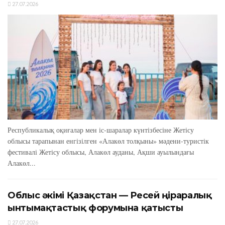
27.07.2026
Республикалық оқиғалар мен іс-шаралар күнтізбесіне Жетісу
облысы тарапынан енгізілген «Алакөл толқыны» мәдени-туристік
фестивалі Жетісу облысы, Алакөл ауданы, Ақши ауылындағы
Алакөл...
Облыс әкімі Қазақстан — Ресей өңіраралық
ынтымақтастық форумына қатысты
27.07.2026