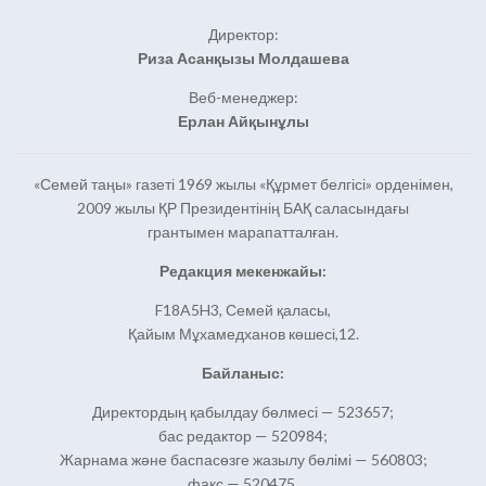
Директор:
Риза Асанқызы Молдашева
Веб-менеджер:
Ерлан Айқынұлы
«Семей таңы» газеті 1969 жылы «Құрмет белгісі» орденімен,
2009 жылы ҚР Президентінің БАҚ саласындағы
грантымен марапатталған.
Редакция мекенжайы:
F18A5H3, Семей қаласы,
Қайым Мұхамедханов көшесі,12.
Байланыс:
Директордың қабылдау бөлмесі — 523657;
бас редактор — 520984;
Жарнама және баспасөзге жазылу бөлімі — 560803;
факс — 520475.