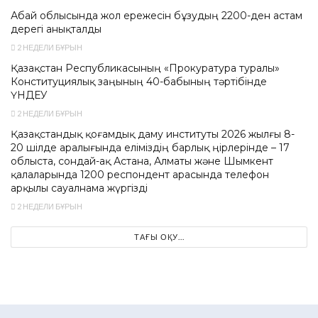
Абай облысында жол ережесін бұзудың 2200-ден астам
дерегі анықталды
2 НЕДЕЛИ БҰРЫН
Қазақстан Республикасының «Прокуратура туралы»
Конституциялық заңының 40-бабының тәртібінде
ҮНДЕУ
2 НЕДЕЛИ БҰРЫН
Қазақстандық қоғамдық даму институты 2026 жылғы 8-
20 шілде аралығында еліміздің барлық өңірлерінде – 17
облыста, сондай-ақ Астана, Алматы және Шымкент
қалаларында 1200 респондент арасында телефон
арқылы сауалнама жүргізді
2 НЕДЕЛИ БҰРЫН
ТАҒЫ ОҚУ...