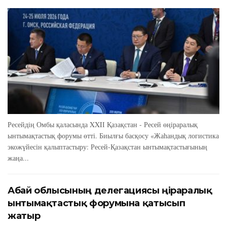
Ресейдің Омбы қаласында XXIІ Қазақстан - Ресей өңіраралық
ынтымақтастық форумы өтті. Биылғы басқосу «Жаһандық логистика
экожүйесін қалыптастыру: Ресей-Қазақстан ынтымақтастығының
жаңа...
Абай облысының делегациясы өңіраралық
ынтымақтастық форумына қатысып
жатыр