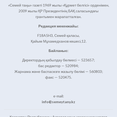
«Семей таңы» газеті 1969 жылы «Құрмет белгісі» орденімен,
2009 жылы ҚР Президентінің БАҚ саласындағы
грантымен марапатталған.
Редакция мекенжайы:
F18A5H3, Семей қаласы,
Қайым Мұхамедханов көшесі,12.
Байланыс:
Директордың қабылдау бөлмесі — 523657;
бас редактор — 520984;
Жарнама және баспасөзге жазылу бөлімі — 560803;
факс — 520475.
e-mail:
info@semeytany.kz
Қазақстан Республикасы Ақпарат және коммуникациялар