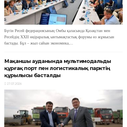
Бүгін Ресей федерациясының Омбы қаласында Қазақстан мен
Ресейдің XXIІ өңіраралық ынтымақтастық форумы өз жұмысын
бастады. Бұл – жыл сайын экономика,...
Мақаншы ауданында мультимодальды
құрғақ порт пен логистикалық парктің
құрылысы басталды
27.07.2026