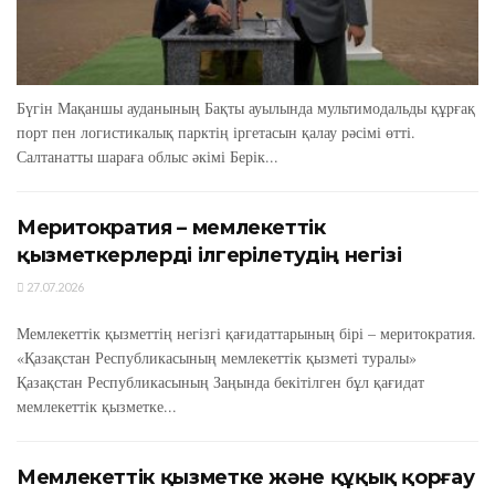
Бүгін Мақаншы ауданының Бақты ауылында мультимодальды құрғақ
порт пен логистикалық парктің іргетасын қалау рәсімі өтті.
Салтанатты шараға облыс әкімі Берік...
Меритократия – мемлекеттік
қызметкерлерді ілгерілетудің негізі
27.07.2026
Мемлекеттік қызметтің негізгі қағидаттарының бірі – меритократия.
«Қазақстан Республикасының мемлекеттік қызметі туралы»
Қазақстан Республикасының Заңында бекітілген бұл қағидат
мемлекеттік қызметке...
Мемлекеттік қызметке және құқық қорғау