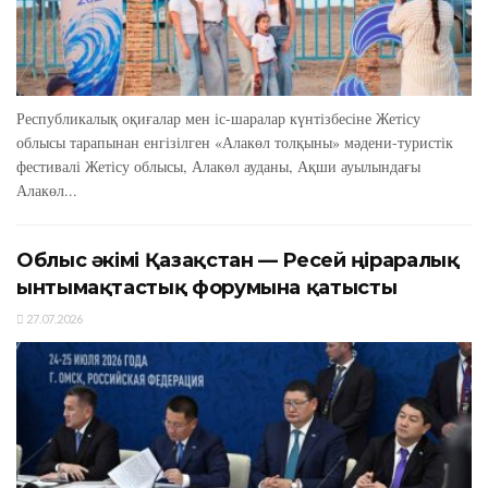
Республикалық оқиғалар мен іс-шаралар күнтізбесіне Жетісу
облысы тарапынан енгізілген «Алакөл толқыны» мәдени-туристік
фестивалі Жетісу облысы, Алакөл ауданы, Ақши ауылындағы
Алакөл...
Облыс әкімі Қазақстан — Ресей өңіраралық
ынтымақтастық форумына қатысты
27.07.2026