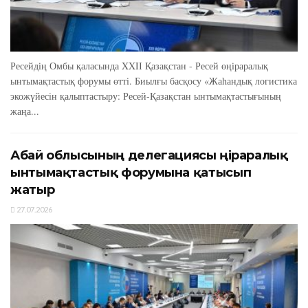
Ресейдің Омбы қаласында XXIІ Қазақстан - Ресей өңіраралық
ынтымақтастық форумы өтті. Биылғы басқосу «Жаһандық логистика
экожүйесін қалыптастыру: Ресей-Қазақстан ынтымақтастығының
жаңа...
Абай облысының делегациясы өңіраралық
ынтымақтастық форумына қатысып
жатыр
27.07.2026