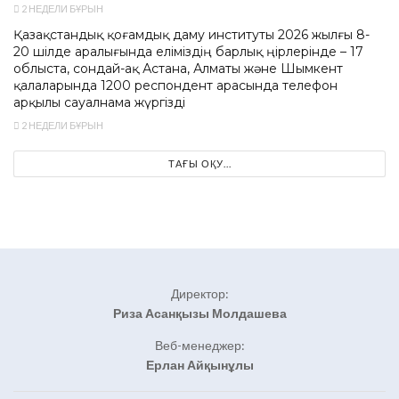
2 НЕДЕЛИ БҰРЫН
Қазақстандық қоғамдық даму институты 2026 жылғы 8-
20 шілде аралығында еліміздің барлық өңірлерінде – 17
облыста, сондай-ақ Астана, Алматы және Шымкент
қалаларында 1200 респондент арасында телефон
арқылы сауалнама жүргізді
2 НЕДЕЛИ БҰРЫН
ТАҒЫ ОҚУ...
Директор:
Риза Асанқызы Молдашева
Веб-менеджер:
Ерлан Айқынұлы