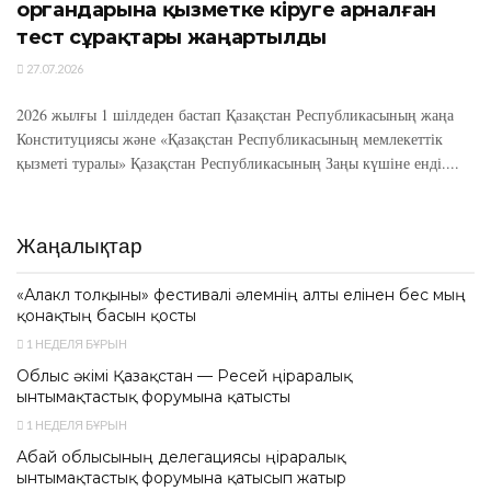
органдарына қызметке кіруге арналған
тест сұрақтары жаңартылды
27.07.2026
2026 жылғы 1 шілдеден бастап Қазақстан Республикасының жаңа
Конституциясы және «Қазақстан Республикасының мемлекеттік
қызметі туралы» Қазақстан Республикасының Заңы күшіне енді....
Жаңалықтар
«Алакөл толқыны» фестивалі әлемнің алты елінен бес мың
қонақтың басын қосты
1 НЕДЕЛЯ БҰРЫН
Облыс әкімі Қазақстан — Ресей өңіраралық
ынтымақтастық форумына қатысты
1 НЕДЕЛЯ БҰРЫН
Абай облысының делегациясы өңіраралық
ынтымақтастық форумына қатысып жатыр