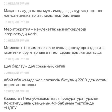
1 НЕДЕЛЯ БҰРЫН
Мақаншы ауданында мультимодальды құрғақ порт пен
логистикалық парктің құрылысы басталды
1 НЕДЕЛЯ БҰРЫН
Меритократия – мемлекеттік қызметкерлерді
ілгерілетудің негізі
1 НЕДЕЛЯ БҰРЫН
Мемлекеттік қызметке және құқық қорғау органдарына
қызметке кіруге арналған тест сұрақтары жаңартылды
1 НЕДЕЛЯ БҰРЫН
Дәл барлау – дәл соққының кепілі
2 НЕДЕЛИ БҰРЫН
Абай облысында жол ережесін бұзудың 2200-ден астам
дерегі анықталды
2 НЕДЕЛИ БҰРЫН
Қазақстан Республикасының «Прокуратура туралы»
Конституциялық заңының 40-бабының тәртібінде
ҮНДЕУ