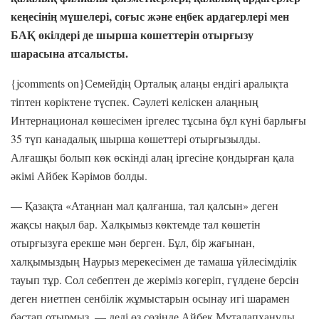
кеңесінің
мүшелері
,
соғыс
және
еңбек
ардагерлері
мен
БАҚ
өкілдері
де
шырша
көшеттерін
отырғызу
шарасына
атсалысты
.
{jcomments on}Семейдің Орталық алаңы ендігі аралықта
тіптен көріктене түспек. Сәулеті келіскен алаңның
Интернационал көшесімен іргелес тұсына бұл күні барлығы
35 түп канадалық шырша көшеттері отырғызылды.
Алғашқы болып көк өскінді алаң іргесіне қондырған қала
әкімі Айбек Кәрімов болды.
— Қазақта «Атаңнан мал қалғанша, тал қалсын» деген
жақсы нақыл бар. Халқымыз көктемде тал көшетін
отырғызуға ерекше мән берген. Бұл, бір жағынан,
халқымыздың Наурыз мерекесімен де тамаша үйлесімділік
тауып тұр. Сол себептен де жеріміз көгеріп, гүлдене берсін
деген ниетпен сенбілік жұмыстарын осынау игі шарамен
бастап отырмыз, — деді өз сөзінде Айбек Мүталапханұлы.