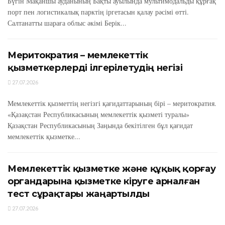
Бүгін Мақаншы ауданының Бақты ауылында мультимодальды құрғақ
порт пен логистикалық парктің іргетасын қалау рәсімі өтті.
Салтанатты шараға облыс әкімі Берік...
Меритократия – мемлекеттік
қызметкерлерді ілгерілетудің негізі
27.07.2026
Мемлекеттік қызметтің негізгі қағидаттарының бірі – меритократия.
«Қазақстан Республикасының мемлекеттік қызметі туралы»
Қазақстан Республикасының Заңында бекітілген бұл қағидат
мемлекеттік қызметке...
Мемлекеттік қызметке және құқық қорғау
органдарына қызметке кіруге арналған
тест сұрақтары жаңартылды
27.07.2026