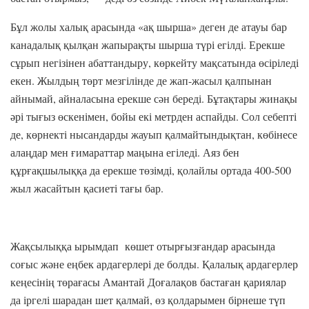
Бұл жолы халық арасында «ақ шырша» деген де атауы бар
канадалық қылқан жапырақты шырша түрі егілді. Ерекше
сұрып негізінен абаттандыру, көркейту мақсатында өсіріледі
екен. Жылдың төрт мезгілінде де жап-жасыл қалпынан
айнымай, айналасына ерекше сән береді. Бұтақтары жинақы
әрі тығыз өскенімен, бойы екі метрден аспайды. Сол себепті
де, көрнекті нысандарды жауып қалмайтындықтан, көбінесе
алаңдар мен ғимараттар маңына егіледі. Аяз бен
құрғақшылыққа да ерекше төзімді, қолайлы ортада 400-500
жыл жасайтын қасиеті тағы бар.
Жақсылыққа ырымдап көшет отырғызғандар арасында
соғыс және еңбек ардагерлері де болды. Қалалық ардагерлер
кеңесінің төрағасы Амантай Доғалақов бастаған қариялар
да іргелі шарадан шет қалмай, өз қолдарымен бірнеше түп