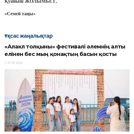
Қуаныш
ЖОЛЫМБЕТ
,
«
Семей
таңы
»
Ұқсас жаңалықтар
«Алакөл толқыны» фестивалі әлемнің алты
елінен бес мың қонақтың басын қосты
27.07.2026