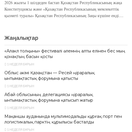
2026 жылғы 1 шілдеден бастап Қазақстан Республикасының жаңа
Конституциясы және «Қазақстан Республикасының мемлекеттік
қызметі туралы» Қазақстан Республикасының Заңы күшіне енді....
Жаңалықтар
«Алакөл толқыны» фестивалі әлемнің алты елінен бес мың
қонақтың басын қосты
1 НЕДЕЛЯ БҰРЫН
Облыс әкімі Қазақстан — Ресей өңіраралық
ынтымақтастық форумына қатысты
1 НЕДЕЛЯ БҰРЫН
Абай облысының делегациясы өңіраралық
ынтымақтастық форумына қатысып жатыр
1 НЕДЕЛЯ БҰРЫН
Мақаншы ауданында мультимодальды құрғақ порт пен
логистикалық парктің құрылысы басталды
1 НЕДЕЛЯ БҰРЫН