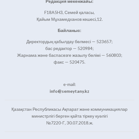
Редакция мекенжайы:
F18A5H3, Семей қаласы,
Қайым Мұхамедханов көшесі,12.
Байланыс:
Директордың қабылдау бөлмесі — 523657;
бас редактор — 520984;
Жарнама және баспасөзге жазылу бөлімі — 560803;
факс — 520475.
e-mail:
info@semeytany.kz
Қазақстан Республикасы Ақпарат және коммуникациялар
министрлігі берген қайта тіркеу куәлігі
№7220-Г, 30.07.2018.ж.