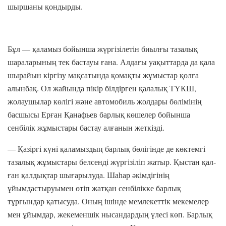
шыршаны қондырды.
Бұл — қаламыз бойынша жүргізілетін биылғы тазалық
шараларының тек бастауы ғана. Алдағы уақыттарда да қала
шырайын кіргізу мақсатында қомақты жұмыстар қолға
алынбақ. Ол жайында пікір білдірген қалалық ТҮКШ,
жолаушылар көлігі және автомобиль жолдары бөлімінің
басшысы Ерған Қанафьев барлық көшелер бойынша
сенбілік жұмыстары бастау алғанын жеткізді.
— Қазіргі күні қаламыздың барлық бөлігінде де көктемгі
тазалық жұмыстары белсенді жүргізіліп жатыр. Қыстан қал-
ған қалдықтар шығарылуда. Шаһар әкімдігінің
ұйымдастыруымен өтіп жатқан сенбілікке барлық
тұрғындар қатысуда. Оның ішінде мемлекеттік мекемелер
мен ұйымдар, жекеменшік нысандардың үлесі көп. Барлық