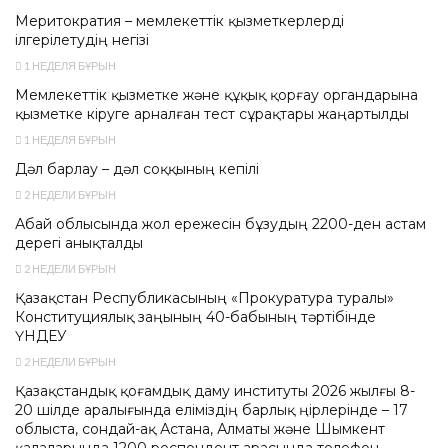
Меритократия – мемлекеттік қызметкерлерді
ілгерілетудің негізі
1 НЕДЕЛЯ БҰРЫН
Мемлекеттік қызметке және құқық қорғау органдарына
қызметке кіруге арналған тест сұрақтары жаңартылды
1 НЕДЕЛЯ БҰРЫН
Дәл барлау – дәл соққының кепілі
2 НЕДЕЛИ БҰРЫН
Абай облысында жол ережесін бұзудың 2200-ден астам
дерегі анықталды
2 НЕДЕЛИ БҰРЫН
Қазақстан Республикасының «Прокуратура туралы»
Конституциялық заңының 40-бабының тәртібінде
ҮНДЕУ
2 НЕДЕЛИ БҰРЫН
Қазақстандық қоғамдық даму институты 2026 жылғы 8-
20 шілде аралығында еліміздің барлық өңірлерінде – 17
облыста, сондай-ақ Астана, Алматы және Шымкент
қалаларында 1200 респондент арасында телефон