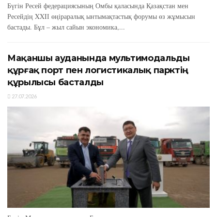
Бүгін Ресей федерациясының Омбы қаласында Қазақстан мен
Ресейдің XXIІ өңіраралық ынтымақтастық форумы өз жұмысын
бастады. Бұл – жыл сайын экономика,...
Мақаншы ауданында мультимодальды
құрғақ порт пен логистикалық парктің
құрылысы басталды
27.07.2026