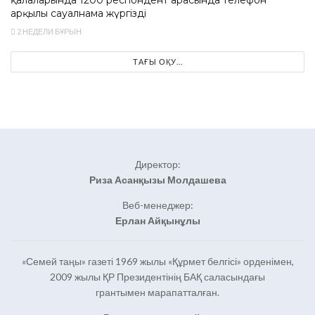
арқылы сауалнама жүргізді
2 НЕДЕЛИ БҰРЫН
ТАҒЫ ОҚУ...
Директор:
Риза Асанқызы Молдашева
Веб-менеджер:
Ерлан Айқынұлы
«Семей таңы» газеті 1969 жылы «Құрмет белгісі» орденімен,
2009 жылы ҚР Президентінің БАҚ саласындағы
грантымен марапатталған.