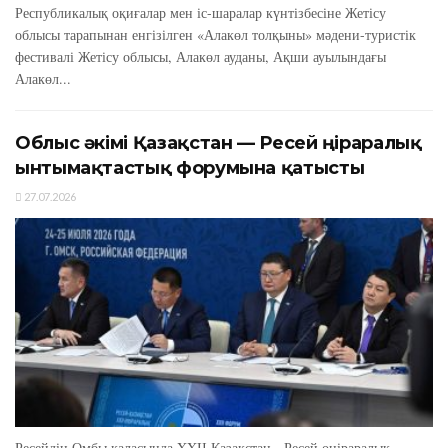
Республикалық оқиғалар мен іс-шаралар күнтізбесіне Жетісу
облысы тарапынан енгізілген «Алакөл толқыны» мәдени-туристік
фестивалі Жетісу облысы, Алакөл ауданы, Ақши ауылындағы
Алакөл...
Облыс әкімі Қазақстан — Ресей өңіраралық
ынтымақтастық форумына қатысты
27.07.2026
Ресейдің Омбы қаласында XXIІ Қазақстан - Ресей өңіраралық