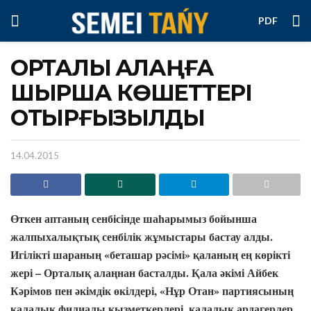
PDF
ОРТАЛЫҚ АЛАҢҒА
ШЫРША КӨШЕТТЕРІ
ОТЫРҒЫЗЫЛДЫ
14.04.2015
Өткен аптаның сенбісінде шаһарымыз бойынша
жалпыхалықтық сенбілік жұмыстары бастау алды.
Игілікті
шараның
«
беташар
рәсімі
»
қаланың
ең
көрікті
жері
–
Орталық
алаңнан
басталды
.
Қала
әкімі
Айбек
Кәрімов
пен
әкімдік
өкілдері
, «
Нұр
Отан
»
партиясының
қалалық
филиалы
қызметкерлері
,
қалалық
ардагерлер