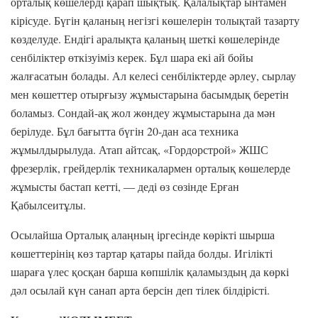
орталық көшелерді қарап шықтық. Қалалықтар ынтамен
кірісуде. Бүгін қаланың негізгі көшелерін толықтай тазарту
көзделуде. Ендігі аралықта қаланың шеткі көшелерінде
сенбіліктер өткізуіміз керек. Бұл шара екі ай бойы
жалғасатын болады. Ал келесі сенбіліктерде әрлеу, сырлау
мен көшеттер отырғызу жұмыстарына басымдық беретін
боламыз. Сондай-ақ жол жөндеу жұмыстарына да мән
берілуде. Бұл бағытта бүгін 20-дан аса техника
жұмылдырылуда. Атап айтсақ, «Гордорстрой» ЖШС
фрезерлік, грейдерлік техникалармен орталық көшелерде
жұмысты бастап кетті, — деді өз сөзінде Ерған
Қабылсеитұлы.
Осылайша Орталық алаңның іргесінде көрікті шырша
көшеттерінің көз тартар қатары пайда болды. Игілікті
шараға үлес қосқан барша көпшілік қаламыздың да көркі
дәл осылай күн санап арта берсін деп тілек білдірісті.