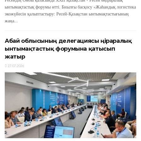
ынтымақтастық форумы өтті. Биылғы басқосу «Жаһандық логистика
экожүйесін қалыптастыру: Ресей-Қазақстан ынтымақтастығының
жаңа...
Абай облысының делегациясы өңіраралық
ынтымақтастық форумына қатысып
жатыр
27.07.2026