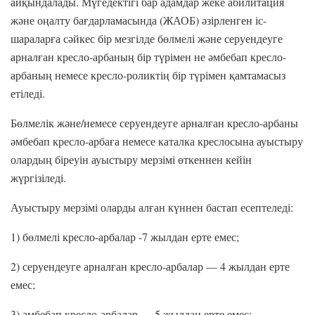
айқындалады. Мүгедектігі бар адамдар жеке абилитация
және оңалту бағдарламасында (ЖАОБ) әзірленген іс-
шараларға сәйкес бір мезгілде бөлмелі және серуендеуге
арналған кресло-арбаның бір түрімен не әмбебап кресло-
арбаның немесе кресло-роликтің бір түрімен қамтамасыз
етіледі.
Бөлмелік және/немесе серуендеуге арналған кресло-арбаны
әмбебап кресло-арбаға немесе каталка креслосына ауыстыру
олардың біреуін ауыстыру мерзімі өткеннен кейін
жүргізіледі.
Ауыстыру мерзімі оларды алған күннен бастап есептеледі:
1) бөлмелі кресло-арбалар -7 жылдан ерте емес;
2) серуендеуге арналған кресло-арбалар — 4 жылдан ерте
емес;
3) әмбебап кресло-арбалар — 5 жылдан ерте емес;