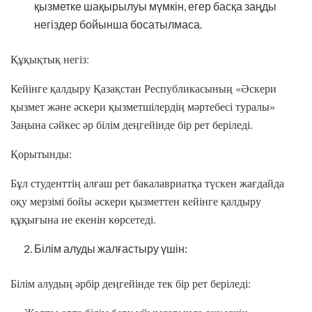
қызметке шақырылуы мүмкін, егер басқа заңды
негіздер бойынша босатылмаса.
Құқықтық негіз:
Кейінге қалдыру Қазақстан Республикасының «Әскери
қызмет және әскери қызметшілердің мәртебесі туралы»
Заңына сәйкес әр білім деңгейінде бір рет беріледі.
Қорытынды:
Бұл студенттің алғаш рет бакалавриатқа түскен жағдайда
оқу мерзімі бойы әскери қызметтен кейінге қалдыру
құқығына ие екенін көрсетеді.
Білім алуды жалғастыру үшін:
Білім алудың әрбір деңгейінде тек бір рет беріледі: