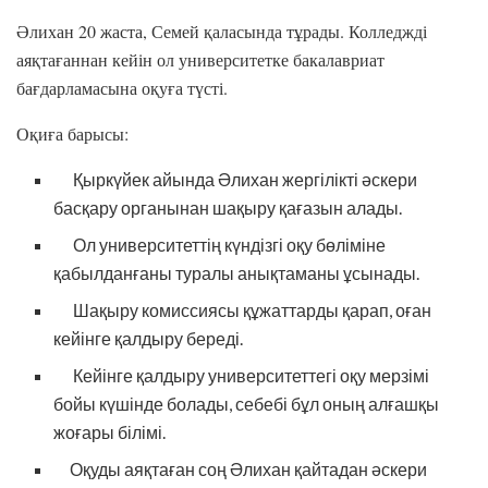
Әлихан 20 жаста, Семей қаласында тұрады. Колледжді
аяқтағаннан кейін ол университетке бакалавриат
бағдарламасына оқуға түсті.
Оқиға барысы:
Қыркүйек айында Әлихан жергілікті әскери
басқару органынан шақыру қағазын алады.
Ол университеттің күндізгі оқу бөліміне
қабылданғаны туралы анықтаманы ұсынады.
Шақыру комиссиясы құжаттарды қарап, оған
кейінге қалдыру береді.
Кейінге қалдыру университеттегі оқу мерзімі
бойы күшінде болады, себебі бұл оның алғашқы
жоғары білімі.
Оқуды аяқтаған соң Әлихан қайтадан әскери