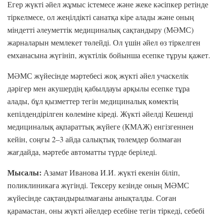
Егер жүкті әйел жұмыс істемесе және жеке кәсіпкер ретінде
тіркелмесе, ол жеңілдікті санатқа кіре алады және оның
міндетті әлеуметтік медициналық сақтандыру (МӘМС)
жарналарын мемлекет төлейді. Ол үшін әйел өз тіркелген
емханасына жүгініп, жүктілік бойынша есепке тұруы қажет.
МӘМС жүйесінде мәртебесі жоқ жүкті әйел учаскелік
дәрігер мен акушердің қабылдауы арқылы есепке тұра
алады, бұл қызметтер тегін медициналық көмектің
кепілдендірілген көлеміне кіреді. Жүкті әйелді Кешенді
медициналық ақпараттық жүйеге (КМАЖ) енгізгеннен
кейін, соңғы 2–3 айда салықтық төлемдер болмаған
жағдайда, мәртебе автоматты түрде беріледі.
Мысалы:
Азамат Иванова И.И. жүкті екенін біліп,
поликлиникаға жүгінді. Тексеру кезінде оның МӘМС
жүйесінде сақтандырылмағаны анықталды. Соған
қарамастан, оны жүкті әйелдер есебіне тегін тіркеді, себебі