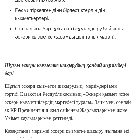
Ресми тіркелген діни бірлестіктердің дін
қызметкерлері.
Соттылығы бар тұлғалар (жұмылдыру бойынша
әскери қызметке жарамды деп танылмаған).
Шұғыл әскери қызметке шақырудың қандай мерзімдері
бар?
Шұғыл әскери қызметке шақырудың мерзімдері мен
тәртібі Қазақстан Республикасының «Әскери қызмет және
әскери қызметшілердің мәртебесі туралы» Заңымен, сондай-
ақ ҚР Президентінің жыл сайынғы Жарлықтарымен және
Үкімет қаулыларымен реттеледі.
Қазақстанда мерзімді әскери қызметке шақыру жылына екі