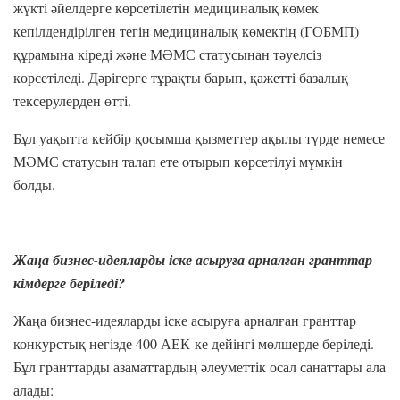
жүкті әйелдерге көрсетілетін медициналық көмек
кепілдендірілген тегін медициналық көмектің (ГОБМП)
құрамына кіреді және МӘМС статусынан тәуелсіз
көрсетіледі. Дәрігерге тұрақты барып, қажетті базалық
тексерулерден өтті.
Бұл уақытта кейбір қосымша қызметтер ақылы түрде немесе
МӘМС статусын талап ете отырып көрсетілуі мүмкін
болды.
Жаңа бизнес-идеяларды іске асыруға арналған гранттар
кімдерге беріледі?
Жаңа бизнес-идеяларды іске асыруға арналған гранттар
конкурстық негізде 400 АЕК-ке дейінгі мөлшерде беріледі.
Бұл гранттарды азаматтардың әлеуметтік осал санаттары ала
алады: