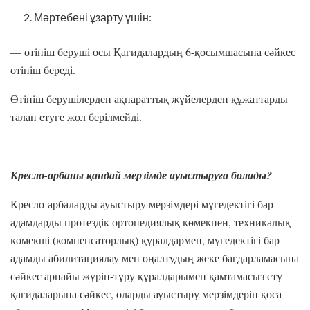
Мәртебені ұзарту үшін:
— өтініш беруші осы Қағидалардың 6-қосымшасына сәйкес
өтініш береді.
Өтініш берушілерден ақпараттық жүйелерден құжаттарды
талап етуге жол берілмейді.
Кресло-арбаны қандай мерзімде ауыстыруға болады?
Кресло-арбаларды ауыстыру мерзімдері мүгедектігі бар
адамдарды протездік ортопедиялық көмекпен, техникалық
көмекші (компенсаторлық) құралдармен, мүгедектігі бар
адамды абилитациялау мен оңалтудың жеке бағдарламасына
сәйкес арнайы жүріп-тұру құралдарымен қамтамасыз ету
қағидаларына сәйкес, оларды ауыстыру мерзімдерін қоса