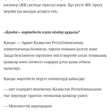
кәсіпкер (ЖК) ретінде тіркелуі керек. Бұл ретте ЖК тіркеу
мерзімі үш жылдан аспауға тиіс.
«Қандас» мәртебесін алуға кімдер құқылы?
Қандас — бұрын Қазақстан Республикасының
азаматтығында болмаған, тарихи отанына келген және
Заңда белгіленген тәртіппен тиісті мәртебе алған этникалық
қазақтар және (немесе) олардың ұлты қазақ отбасы
мүшелері.
Қандас мәртебесін беруге өтініштерді қабылдау:
— шет елдердегі мекемелер (Қазақстан Республикасынан
тыс жерлерде тұратын этникалық қазақтар үшін);
— Мемлекеттік корпорация;