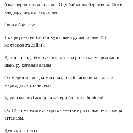
бакалавр дипломын алды. Оқу бойынша берілген кейінге
қалдыру мерзімі аяқталды.
Оқиға барысы:
1 қыркүйектен бастап күзгі шақыру басталады (31
желтоқсанға дейін).
Қазан айында Әмір жергілікті әскери басқару органынан
шақыру қағазын алады.
Ол медициналық комиссиядан өтіп, әскери қызметке
жарамды деп танылады.
Қарашада ішкі әскердің әскери бөліміне бөлінеді.
Ол 12 ай мерзімге әскери қызметке күзгі шақыру аясында
аттанады.
Құқықтық негіз: