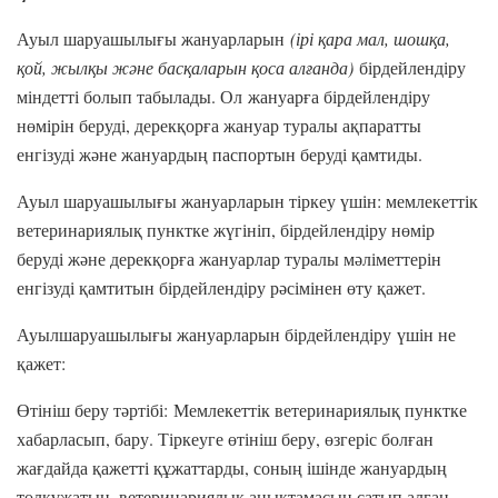
Ауыл шаруашылығы жануарларын
(ірі қара мал, шошқа,
қой, жылқы және басқаларын қоса алғанда)
бірдейлендіру
міндетті болып табылады. Ол жануарға бірдейлендіру
нөмірін беруді, дерекқорға жануар туралы ақпаратты
енгізуді және жануардың паспортын беруді қамтиды.
Ауыл шаруашылығы жануарларын тіркеу үшін: мемлекеттік
ветеринариялық пунктке жүгініп, бірдейлендіру нөмір
беруді және дерекқорға жануарлар туралы мәліметтерін
енгізуді қамтитын бірдейлендіру рәсімінен өту қажет.
Ауылшаруашылығы жануарларын бірдейлендіру үшін не
қажет:
Өтініш беру тәртібі: Мемлекеттік ветеринариялық пунктке
хабарласып, бару. Тіркеуге өтініш беру, өзгеріс болған
жағдайда қажетті құжаттарды, соның ішінде жануардың
төлқұжатын, ветеринариялық анықтамасын сатып алған