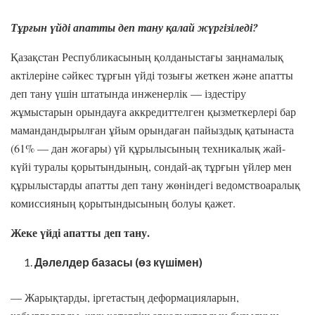
Тұрғын үйді апатты деп тану қалай жүргізіледі?
Қазақстан Республикасының қолданыстағы заңнамалық
актілеріне сәйкес тұрғын үйді тозығы жеткен және апатты
деп тану үшін штатында инженерлік — іздестіру
жұмыстарын орындауға аккредиттелген қызметкерлері бар
мамандандырылған ұйым орындаған пайыздық қатынаста
(61% — дан жоғары) үй құрылысының техникалық жай-
күйі туралы қорытындының, сондай-ақ тұрғын үйлер мен
құрылыстарды апатты деп тану жөніндегі ведомствоаралық
комиссияның қорытындысының болуы қажет.
Жеке үйді апатты деп тану.
Дәлелдер базасы (өз күшімен)
— Жарықтарды, іргетастың деформацияларын,