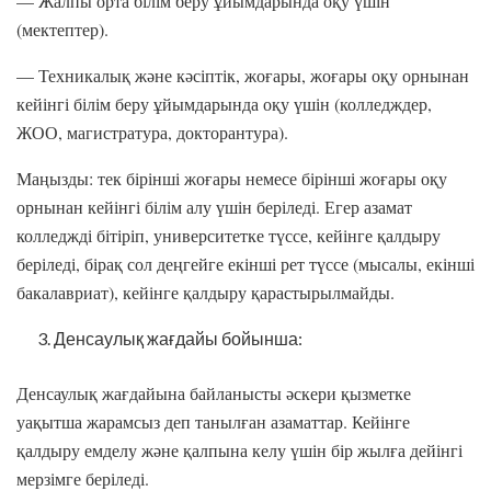
— Жалпы орта білім беру ұйымдарында оқу үшін
(мектептер).
— Техникалық және кәсіптік, жоғары, жоғары оқу орнынан
кейінгі білім беру ұйымдарында оқу үшін (колледждер,
ЖОО, магистратура, докторантура).
Маңызды: тек бірінші жоғары немесе бірінші жоғары оқу
орнынан кейінгі білім алу үшін беріледі. Егер азамат
колледжді бітіріп, университетке түссе, кейінге қалдыру
беріледі, бірақ сол деңгейге екінші рет түссе (мысалы, екінші
бакалавриат), кейінге қалдыру қарастырылмайды.
Денсаулық жағдайы бойынша:
Денсаулық жағдайына байланысты әскери қызметке
уақытша жарамсыз деп танылған азаматтар. Кейінге
қалдыру емделу және қалпына келу үшін бір жылға дейінгі
мерзімге беріледі.