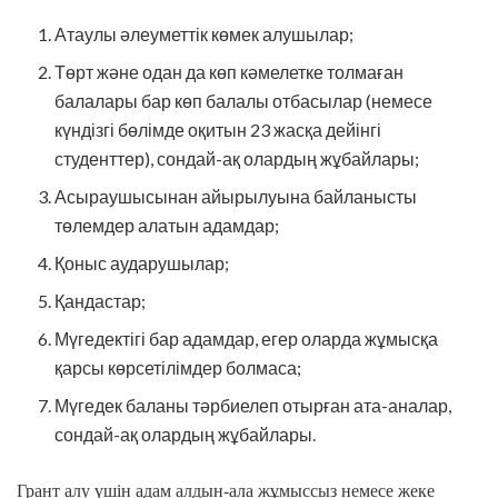
Атаулы әлеуметтік көмек алушылар;
Төрт және одан да көп кәмелетке толмаған
балалары бар көп балалы отбасылар (немесе
күндізгі бөлімде оқитын 23 жасқа дейінгі
студенттер), сондай-ақ олардың жұбайлары;
Асыраушысынан айырылуына байланысты
төлемдер алатын адамдар;
Қоныс аударушылар;
Қандастар;
Мүгедектігі бар адамдар, егер оларда жұмысқа
қарсы көрсетілімдер болмаса;
Мүгедек баланы тәрбиелеп отырған ата-аналар,
сондай-ақ олардың жұбайлары.
Грант алу үшін адам алдын-ала жұмыссыз немесе жеке