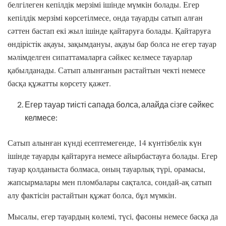
белгілеген кепілдік мерзімі ішінде мүмкін болады. Егер
кепілдік мерзімі көрсетілмесе, онда тауарды сатып алған
сәттен бастап екі жыл ішінде қайтаруға болады. Қайтаруға
өндiрiстiк ақауы, зақымдануы, ақауы бар болса не егер тауар
мәлiмделген сипаттамаларға сәйкес келмесе тауарлар
қабылданады. Сатып алынғанын растайтын чекті немесе
басқа құжатты көрсету қажет.
Егер тауар тиісті сапада болса, алайда сізге сәйкес
келмесе:
Сатып алынған күнді есептемегенде, 14 күнтізбелік күн
ішінде тауарды қайтаруға немесе айырбастауға болады. Егер
тауар қолданыста болмаса, оның тауарлық түрі, орамасы,
жапсырмалары мен пломбалары сақталса, сондай-ақ сатып
алу фактісін растайтын құжат болса, бұл мүмкін.
Мысалы, егер тауардың көлемі, түсі, фасоны немесе басқа да