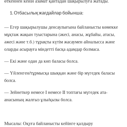
өткеннен кейін азамат қайтадан шақырылуға жатады.
Отбасылық жағдайлар бойынша:
— Егер шақырылушы денсаулығына байланысты көмекке
мұқтаж жақын туыстарына (әкесі, анасы, жұбайы, атасы,
әжесі және т.б.) тұрақты күтім жасаумен айналысса және
оларды асырауға міндетті басқа адамдар болмаса.
— Екі және одан да көп баласы болса.
— Үйленген/тұрмысқа шыққан және бір мүгедек баласы
болса.
— Зейнеткер немесе I немесе II топтағы мүгедек ата-
анасының жалғыз ұлы/қызы болса.
Мысалы: Оқуға байланысты кейінге қалдыру