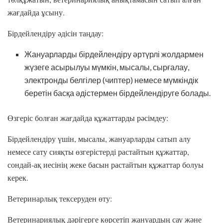
жағдайда ұсыну.
Бірдейлендіру әдісін таңдау:
Жануарларды бірдейлендіру әртүрлі жолдармен
жүзеге асырылуы мүмкін, мысалы, сырғалау,
электронды белгілер (чиптер) немесе мүмкіндік
беретін басқа әдістермен бірдейлендіруге болады.
Өзгеріс болған жағдайда құжаттарды рәсімдеу:
Бірдейлендіру үшін, мысалы, жануарларды сатып алу
немесе сату сияқты өзгерістерді растайтын құжаттар,
сондай-ақ иесінің жеке басын растайтын құжаттар болуы
керек.
Ветеринарлық тексеруден өту:
Ветеринариялық дәрігерге көрсетіп жануардың сау және