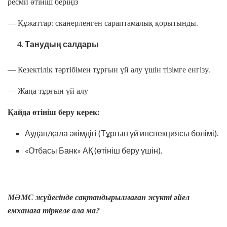
ресми өтініш беріңіз
— Құжаттар: сканерленген сараптамалық қорытынды.
Танудың салдары
— Кезектілік тәртібімен тұрғын үй алу үшін тізімге енгізу.
— Жаңа тұрғын үй алу
Қайда өтініш беру керек:
Аудан/қала әкімдігі (Тұрғын үй инспекциясы бөлімі).
«Отбасы Банк» АҚ (өтініш беру үшін).
МӘМС жүйесінде сақтандырылмаған жүкті әйел
емханаға тіркеле ала ма?