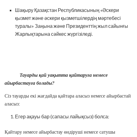
Шақыру Қазақстан Республикасының «Әскери
қызмет және әскери қызметшілердің мәртебесі
туралы» Заңына және Президенттің жыл сайынғы
Жарлықтарына сәйкес жүргізіледі.
Тауарды қай уақытта қайтаруға немесе
айырбастауға болады?
Сіз тауарды екі жағдайда қайтара аласыз немесе айырбастай
аласыз:
Егер ақауы бар (сапасы лайықсыз) болса:
Қайтару немесе айырбастау өндіруші немесе сатушы