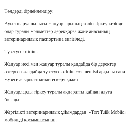
Төлдерді бірдейлендіру:
Ауыл шаруашылығы жануарларының төлін тіркеу кезінде
олар туралы мәліметтер дерекқорға және анасының
ветеринариялық паспортына енгізіледі.
Түзетуге өтініш:
Жануар иесі мен жануар туралы қандайда бір деректер
өзгерген жағдайда түзетуге өтініш сот шешімі арқылы ғана
жүзеге асырылатынын ескеру қажет.
Жануарларды тіркеу туралы ақпаратты қайдан алуға
болады:
Жергілікті ветеринариялық ұйымдардан, «Tort Tulik Mobile»
мобильді қосымшасынан.