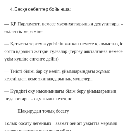
Басқа себептер бойынша:
— ҚР Парламенті немесе мәслихаттарының депутаттары –
өкілеттік мерзіміне.
— Қатысты тергеу жүргізіліп жатқан немесе қылмыстық іс
сотта қаралып жатқан тұлғалар (тергеу аяқталғанға немесе
үкім күшіне енгенге дейін).
— Тиісті білімі бар су көлігі ұйымдарындағы жұмыс
кезеңіндегі кеме экипаждарының мүшелері.
— Күндізгі оқу нысанындағы білім беру ұйымдарының
педагогтары – оқу жылы кезеңіне.
Шақырудан толық босату
Толық босату дегеніміз – азамат бейбіт уақытта мерзімді
әскери қызметке шақырылмайды.