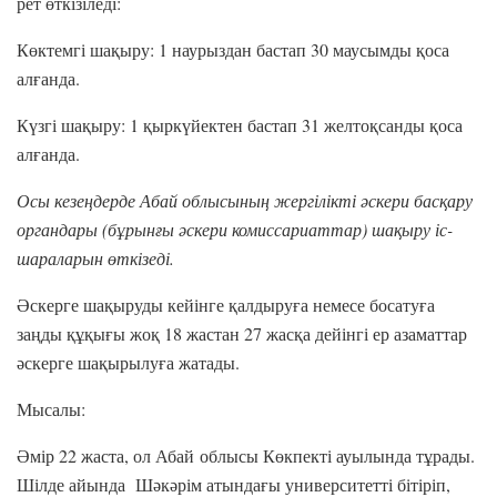
рет өткізіледі:
Көктемгі шақыру: 1 наурыздан бастап 30 маусымды қоса
алғанда.
Күзгі шақыру: 1 қыркүйектен бастап 31 желтоқсанды қоса
алғанда.
Осы кезеңдерде Абай облысының жергілікті әскери басқару
органдары (бұрынғы әскери комиссариаттар) шақыру іс-
шараларын өткізеді.
Әскерге шақыруды кейінге қалдыруға немесе босатуға
заңды құқығы жоқ 18 жастан 27 жасқа дейінгі ер азаматтар
әскерге шақырылуға жатады.
Мысалы:
Әмір 22 жаста, ол Абай облысы Көкпекті ауылында тұрады.
Шілде айында Шәкәрім атындағы университетті бітіріп,