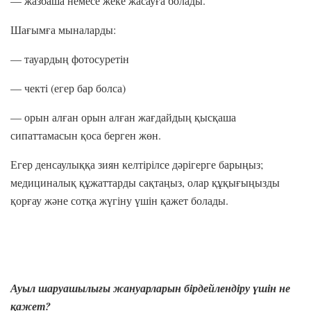
— жазбаша немесе жеке жасауға болады.
Шағымға мыналарды:
— тауардың фотосуретін
— чекті (егер бар болса)
— орын алған орын алған жағдайдың қысқаша
сипаттамасын қоса берген жөн.
Егер денсаулыққа зиян келтірілсе дәрігерге барыңыз;
медициналық құжаттарды сақтаңыз, олар құқығыңызды
қорғау және сотқа жүгіну үшін қажет болады.
Ауыл шаруашылығы жануарларын бірдейлендіру үшін не
қажет?