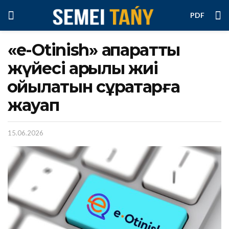
PDF
«e-Otinish» ақпараттық
жүйесі арқылы жиі
қойылатын сұрақтарға
жауап
15.06.2026