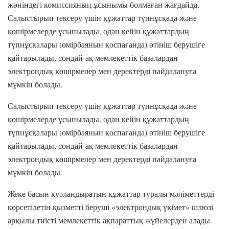
жөніндегі комиссияның ұсынымы болмаған жағдайда.
Салыстырып тексеру үшін құжаттар түпнұсқада және
көшірмелерде ұсынылады, одан кейін құжаттардың
түпнұсқалары (өмірбаянын қоспағанда) өтініш берушіге
қайтарылады, сондай-ақ мемлекеттік базалардан
электрондық көшірмелер мен деректерді пайдалануға
мүмкін болады.
Салыстырып тексеру үшін құжаттар түпнұсқада және
көшірмелерде ұсынылады, одан кейін құжаттардың
түпнұсқалары (өмірбаянын қоспағанда) өтініш берушіге
қайтарылады, сондай-ақ мемлекеттік базалардан
электрондық көшірмелер мен деректерді пайдалануға
мүмкін болады.
Жеке басын куәландыратын құжаттар туралы мәліметтерді
көрсетілетін қызметті беруші «электрондық үкімет» шлюзі
арқылы тиісті мемлекеттік ақпараттық жүйелерден алады.