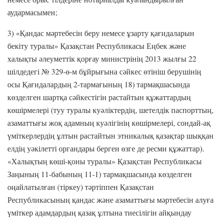
аудармасымен;
3) «Қандас мәртебесін беру немесе ұзарту қағидаларын
бекіту туралы» Қазақстан Республикасы Еңбек және
халықты әлеуметтік қорғау министрінің 2013 жылғы 22
шілдедегі № 329-ө-м бұйрығына сәйкес өтініш берушінің
осы Қағидалардың 2-тармағының 18) тармақшасында
көзделген шартқа сәйкестігін растайтын құжаттардың
көшірмелері (туу туралы куәліктердің, шетелдік паспорттың,
азаматтығы жоқ адамның куәлігінің көшірмелері, сондай-ақ
үміткерлердің ұлтын растайтын этникалық қазақтар шыққан
елдің уәкілетті органдары берген өзге де ресми құжаттар).
«Халықтың көші-қоны туралы» Қазақстан Республикасы
Заңының 11-бабының 11-1) тармақшасында көзделген
оңайлатылған (тіркеу) тәртіппен Қазақстан
Республикасының қандас және азаматтығы мәртебесін алуға
үміткер адамдардың қазақ ұлтына тиесілігін айқындау