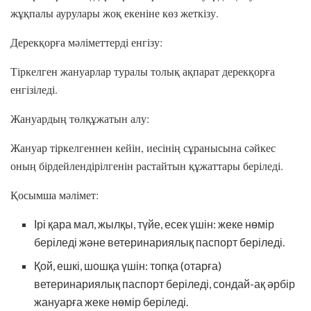
жұқпалы аурулары жоқ екеніне көз жеткізу.
Дерекқорға мәліметтерді енгізу:
Тіркелген жануарлар туралы толық ақпарат дерекқорға
енгізіледі.
Жануардың төлқұжатын алу:
Жануар тіркелгеннен кейін, иесінің сұранысына сәйкес
оның бірдейлендірілгенін растайтын құжаттары беріледі.
Қосымша мәлімет:
Ірі қара мал, жылқы, түйе, есек үшін: жеке нөмір
беріледі және ветеринариялық паспорт беріледі.
Қой, ешкі, шошқа үшін: топқа (отарға)
ветеринариялық паспорт беріледі, сондай-ақ әрбір
жануарға жеке нөмір беріледі.