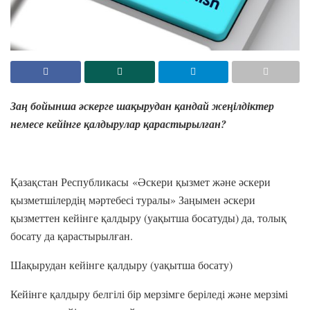
Заң бойынша әскерге шақырудан қандай жеңілдіктер
немесе кейінге қалдырулар қарастырылған?
Қазақстан Республикасы «Әскери қызмет және әскери
қызметшілердің мәртебесі туралы» Заңымен әскери
қызметтен кейінге қалдыру (уақытша босатуды) да, толық
босату да қарастырылған.
Шақырудан кейінге қалдыру (уақытша босату)
Кейінге қалдыру белгілі бір мерзімге беріледі және мерзімі