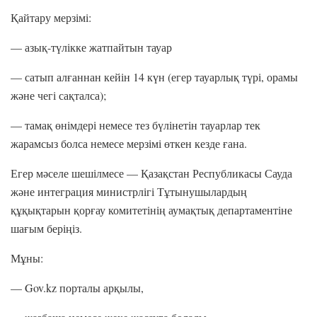
Қайтару мерзімі:
— азық-түлікке жатпайтын тауар
— сатып алғаннан кейін 14 күн (егер тауарлық түрі, орамы
және чегі сақталса);
— тамақ өнімдері немесе тез бүлінетін тауарлар тек
жарамсыз болса немесе мерзімі өткен кезде ғана.
Егер мәселе шешілмесе — Қазақстан Республикасы Сауда
және интеграция министрлігі Тұтынушылардың
құқықтарын қорғау комитетінің аумақтық департаментіне
шағым беріңіз.
Мұны:
— Gov.kz порталы арқылы,