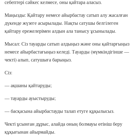
себептері сәйкес келмесе, оны қайтара аласыз.
Маңызды: Қайтару немесе айырбастау сатып алу жасалған
дүкенде жүзеге асырылады. Нақты сатушы белгілеген
қайтару ережелерімен алдын ала танысу ұсынылады.
Мысал: Сіз тауарды сатып алдыңыз және оны қайтарғыңыз
немесе айырбастағыңыз келеді. Тауарды (мүмкіндігінше —
чекті) алып, сатушыға барыңыз.
Сіз:
— ақшаны қайтаруды;
— тауарды ауыстыруды;
— басқасына айырбастауды талап етуге құқылысыз.
Чекті ұсынған дұрыс, алайда оның болмауы өтініш беру
құқығынан айырмайды.