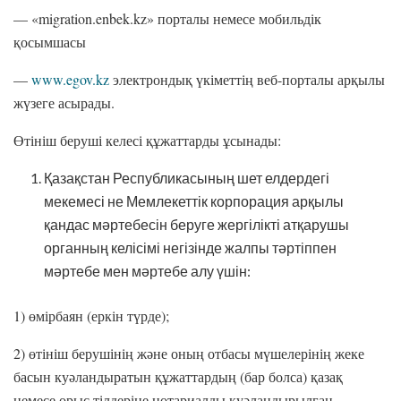
— «migration.enbek.kz» порталы немесе мобильдік
қосымшасы
—
www.egov.kz
электрондық үкіметтің веб-порталы арқылы
жүзеге асырады.
Өтініш беруші келесі құжаттарды ұсынады:
Қазақстан Республикасының шет елдердегі
мекемесі не Мемлекеттік корпорация арқылы
қандас мәртебесін беруге жергілікті атқарушы
органның келісімі негізінде жалпы тәртіппен
мәртебе мен мәртебе алу үшін:
1) өмірбаян (еркін түрде);
2) өтініш берушінің және оның отбасы мүшелерінің жеке
басын куәландыратын құжаттардың (бар болса) қазақ
немесе орыс тілдеріне нотариалды куәландырылған