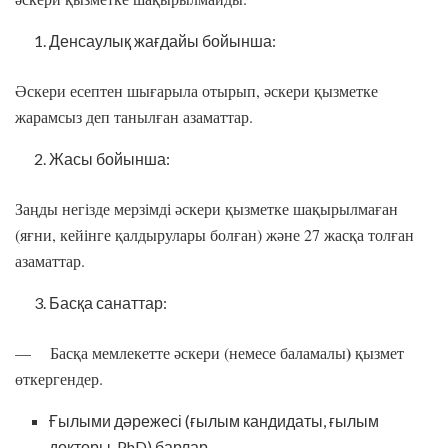
Денсаулық жағдайы бойынша:
Әскери есептен шығарыла отырып, әскери қызметке
жарамсыз деп танылған азаматтар.
Жасы бойынша:
Заңды негізде мерзімді әскери қызметке шақырылмаған
(яғни, кейінге қалдырулары болған) және 27 жасқа толған
азаматтар.
Басқа санаттар:
)
— Басқа мемлекетте әскери (немесе баламалы
қызмет
өткергендер.
Ғылыми дәрежесі (ғылым кандидаты, ғылым
докторы, PhD) барлар.