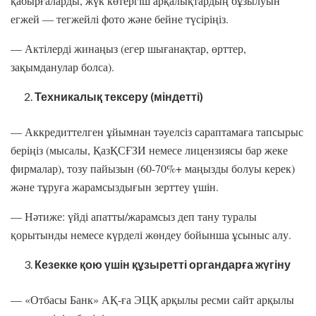
қабырғаларды, жүк көтергіш арқалықтардың бұзылуын
егжей — тегжейлі фото және бейне түсіріңіз.
— Актілерді жинаңыз (егер шығанақтар, өрттер,
зақымданулар болса).
Техникалық тексеру (міндетті)
— Аккредиттелген ұйымнан тәуелсіз сараптамаға тапсырыс
беріңіз (мысалы, ҚазҚСҒЗИ немесе лицензиясы бар жеке
фирмалар), тозу пайызын (60-70%+ маңызды болуы керек)
және тұруға жарамсыздығын зерттеу үшін.
— Нәтиже: үйді апатты/жарамсыз деп тану туралы
қорытынды немесе күрделі жөндеу бойынша ұсыныс алу.
Кезекке қою үшін құзыретті органдарға жүгіну
— «Отбасы Банк» АҚ-ға ЭЦҚ арқылы ресми сайт арқылы