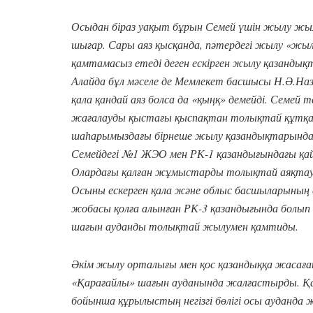
Осыдан біраз уақыт бұрын Семей үшін жылу жыл
шығар. Сары аяз қысқанда, пәтердегі жылу «жыл
қамтамасыз етеді деген ескірген жылу қазанд
Алайда бұл мәселе де Мемлекет басшысы Н.Ә.На
қала қандай аяз болса да «қыңқ» демейді. Семе
жағалауды қыстағы қыспақтан толықтай құтқар
шаһарымыздағы бірнеше жылу қазандықтарында б
Семейдегі №1 ЖЭО мен РК-1 қазандығындағы қа
Олардағы қалған жұмыстарды толықтай аяқтау 
Осыны ескерген қала және облыс басшыларының 
жобасы қолға алынған РК-3 қазандығында болы
шағын ауданды толықтай жылумен қамтиды.
Әкім жылу орталығы мен қос қазандыққа жасаған
«Қарағайлы» шағын ауданында жалғастырды. Қара
бойынша құрылыстың негізгі бөлігі осы ауданда 