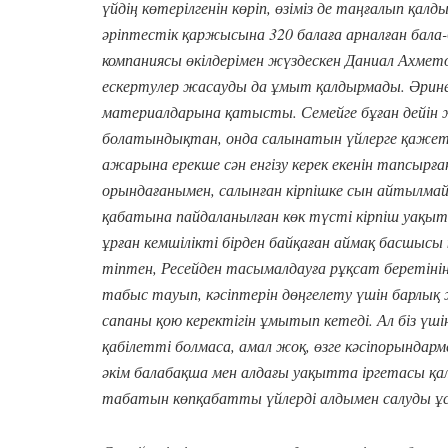
үйдің көтерілгенін көріп, өзіміз де таңғалып қ
әріптестік қаржысына 320 балаға арналған бал
компаниясы өкілдерімен жүздескен Даниал Ахмето
ескертулер жасауды да ұмыт қалдырмады. Әрине
материалдарына қатысты. Семейге бұған дейін 
болатындықтан, онда салынатын үйлерге қажетт
ажарына ерекше сән енгізу керек екенін тапсырғ
орындағанымен, салынған кірпішке сын айтылмай
қабатына пайдаланылған көк түсті кірпіш уақыт 
ұрған кемшілікті бірден байқаған аймақ басшысы к
тіптен, Ресейден тасымалдауға рұқсат беретінін 
табыс тауып, кәсіптерін дөңгелету үшін барлық 
сапаны қою керектігін ұмытып кетеді. Ал біз үшін
қабілетті болмаса, амал жоқ, өзге кәсіпорындарм
әкім балабақша мен алдағы уақытта іргетасы қа
табатын көпқабатты үйлерді алдымен салуды ұ