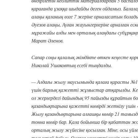
өндірілетін неолиттік материалдардан 5 баспалд
қарағанда ұзаққа шыдайды деген ойдамыз. Балала
алаңы қаланың өзге 7 жеріне орналасатын бол
Әуезов алаңы, Ауған жауынгерлеріне арналған е
мұражайы алды мен орталық алаңдағы субұрқақт
Марат Әленов.
Сапар соңы қалалық әкімдікте өткен кеңесте қо
Николай Ушаковтың есебі тыңдалды.
— Алдағы жылу маусымында қалаға қарасты №
үшін барлық қажетті жұмыстар атқарылды.
Ке
ол жерлердегі дайындық 95 пайызды құрайтын бо
қазандықтарына қажетті көмірді жеткізу үші
Жылу қазандықтарына алғашқы көмір 21 тамызда
тонна көмір бар. Қала бойынша бір қабаттан жо
орталық жылу жүйесіне қосылған. Міне, осы үйле
толықтай дайын. Оларға қажетті көмір қоры 10 