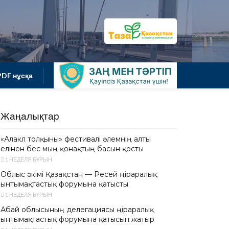
PDF нұсқа
Жаңалықтар
«Алакөл толқыны» фестивалі әлемнің алты
елінен бес мың қонақтың басын қосты
1 НЕДЕЛЯ БҰРЫН
Облыс әкімі Қазақстан — Ресей өңіраралық
ынтымақтастық форумына қатысты
1 НЕДЕЛЯ БҰРЫН
Абай облысының делегациясы өңіраралық
ынтымақтастық форумына қатысып жатыр