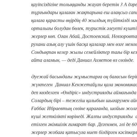
қауіпсіздігіне толыққанды жауап беретін 3 А дә
тұрғындары қалаған жақтарына еш алаңсыз сапа
қалаға қарасты өңірдің 40 жылдық түйіткілді мәсе
орталығы болудан бөлек, туристік әлеуеті күшт
жерлер көп. Оған Абай, Достоевский, Невзоровт
рухани азық алу үшін басқа қалалар мен өзге мем
Сондықтан келер жылы семейліктер тағы бір кез
айта аламын, — деді Даниал Ахметов өз сөзінде.
Әуежай басындағы жұмыстарға оң бағасын бері
жүктеген Даниал Кенжетайұлы қала экономикас
деп көзделген «Өндіріс» индустриялды аймағында
Солардың бірі – тежегіш қалыбын шығарумен 
Ғаббас Ибраевтың сөзіне қарағанда, шойын жол
күші жеткілікті көрінеді. Жалпы индустриялды 
етілген әкімшілік ғимарат бар. Дегенмен, әлі де 
жерлер жобаға қатысуға ниет білдірген кәсіпкерл