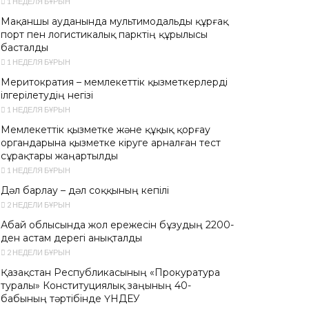
1 НЕДЕЛЯ БҰРЫН
Мақаншы ауданында мультимодальды құрғақ
порт пен логистикалық парктің құрылысы
басталды
1 НЕДЕЛЯ БҰРЫН
Меритократия – мемлекеттік қызметкерлерді
ілгерілетудің негізі
1 НЕДЕЛЯ БҰРЫН
Мемлекеттік қызметке және құқық қорғау
органдарына қызметке кіруге арналған тест
сұрақтары жаңартылды
1 НЕДЕЛЯ БҰРЫН
Дәл барлау – дәл соққының кепілі
2 НЕДЕЛИ БҰРЫН
Абай облысында жол ережесін бұзудың 2200-
ден астам дерегі анықталды
2 НЕДЕЛИ БҰРЫН
Қазақстан Республикасының «Прокуратура
туралы» Конституциялық заңының 40-
бабының тәртібінде ҮНДЕУ