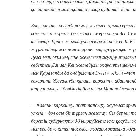
Семей өңірлік онкологиялық диспансеріне атбасын 
қалай шешіліп жатқанына назар аударып, істің
Биыл қаланы көгалдандыру жұмыстарына ерекше кө
көмкеріліп, көрер көзге жақсы әсер сыйлайды. С
аллеялар, Ертіс жағалауы ерекше кейіпке енді. Е
жүргіншілер жолы жаңартылып, субұрқаққа жүр
Дегенмен, әкім көңіліне жекелеген жүгіру жолағ
себептен Даниал Кенжетайұлы жауапты мекеме
мен Қарағанды да өндірілетін Street workout –тан
ескертті. Жағалауда қаланы көркейту, абатта
шаруашылығы бөлімінің басшысы Марат Әленов
— Қаланы көркейту, абаттандыру жұмыстарында 
үлкені – дәл осы біз тұрған жағалау. Сіз берген 
беретін субұрқақты 30 қыркүйекте іске қосуды
метрге брусчатка төселсе, жоғары жағына көг