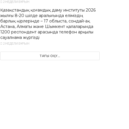
2 НЕДЕЛИ БҰРЫН
Қазақстандық қоғамдық даму институты 2026
жылғы 8-20 шілде аралығында еліміздің
барлық өңірлерінде – 17 облыста, сондай-ақ
Астана, Алматы және Шымкент қалаларында
1200 респондент арасында телефон арқылы
сауалнама жүргізді
2 НЕДЕЛИ БҰРЫН
ТАҒЫ ОҚУ...