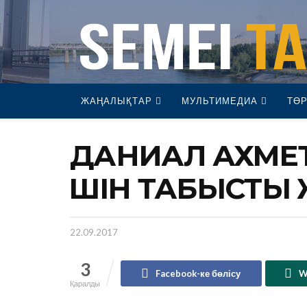
ЖАҢАЛЫҚТАР
МУЛЬТИМЕДИА
ТӨР
ДАНИАЛ АХМЕТ
ҮШІН ТАБЫСТЫ
22.09.2017
3
Facebook-ке бөлісу
W
Қаралды