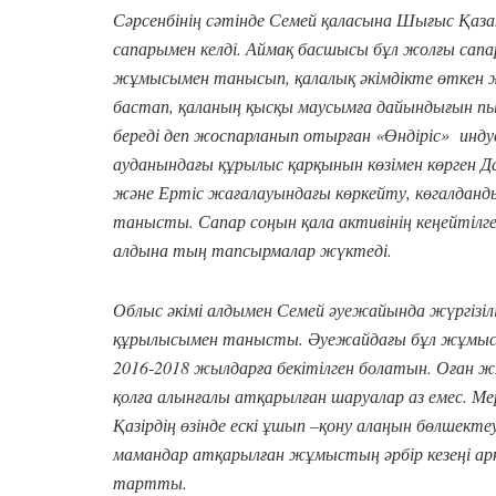
Сәрсенбінің сәтінде Семей қаласына Шығыс Қаз
сапарымен келді. Аймақ басшысы бұл жолғы сап
жұмысымен танысып, қалалық әкімдікте өтке
бастап, қаланың қысқы маусымға дайындығын п
береді деп жоспарланып отырған «Өндіріс» инд
ауданындағы құрылыс қарқынын көзімен көрген Д
және Ертіс жағалауындағы көркейту, көгалда
танысты. Сапар соңын қала активінің кеңейтілг
алдына тың тапсырмалар жүктеді.
Облыс әкімі алдымен Семей әуежайында жүргізіл
құрылысымен танысты. Әуежайдағы бұл жұмыст
2016-2018 жылдарға бекітілген болатын. Оған 
қолға алынғалы атқарылған шаруалар аз емес. М
Қазірдің өзінде ескі ұшып –қону алаңын бөлшек
мамандар атқарылған жұмыстың әрбір кезеңі арн
тартты.