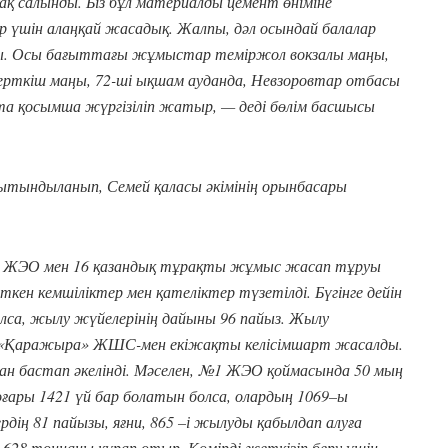
ақ салынды. Біз бұл материалды цемент өніміне
р үшін алаңқай жасадық. Жалпы, дәл осындай балалар
ады. Осы бағыттағы жұмыстар теміржол вокзалы маңы,
скерткіш маңы, 72-ші ықшам ауданда, Невзоровтар отбасы
а қосымша жүргізіліп жатыр, — деді бөлім басшысы
рытындыланып, Семей қаласы әкімінің орынбасары
1 ЖЭО мен 16 қазандық тұрақты жұмыс жасап тұруы
ткен кемшіліктер мен қателіктер түзетілді. Бүгінге дейін
лса, жылу жүйелерінің дайыны 96 пайыз. Жылу
н «Қаражыра» ЖШС-мен екіжақты келісімшарт жасалды.
н бастап әкелінді. Мәселен, №1 ЖЭО қоймасында 50 мың
ғары 1421 үй бар болатын болса, олардың 1069–ы
рдің 81 пайызы, яғни, 865 –і жылуды қабылдап алуға
628 тоннаны құрап отыр. Көмірді жеткізіп беру үшін