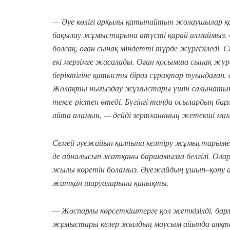
— Әуе көлігі арқылы қатынайтын жолаушылар қауіп
бақылау жұмыстарына атүсті қарай алмаймыз. Ә
болсақ, оған сынақ міндетті түрде жүргізіледі. С
екі мерзімге жасалады. Оған қосымша сынақ жүрг
беріктігіне қатысты біраз сұрақтар туындаған, ал
Жолақты нығыздау жұмыстары үшін салынатын
тексе-рістен өтеді. Бүгінгі таңда осылардың ба
айта аламын, — дейді зертхананың жетекші мам
Семей әуежайын қалпына келтіру жұмыстарымен 
де айналысып жатқаны баршамызға белгілі. О
жылы көретін боламыз. Әуежайдың ұшып–қону ала
жатқан шаруаларына қанықты.
— Жоспарлы көрсеткіштерге қол жеткізілді, бар
жұмыстары келер жылдың маусым айында аяқта