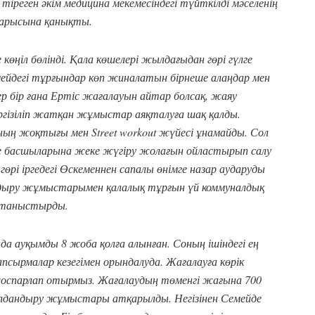
тіреген әкім медицина мекемесіндегі түйткілді мәселенің
 барысына қанықты.
ңіл бөлінді. Қала көшелері жылдағыдан гөрі гүлге
емейдегі тұрғындар көп жиналатын бірнеше алаңдар мен
гер бір ғана Ертіс жағалауын айтар болсақ, жаяу
гізіліп жатқан жұмыстар аяқталуға шақ қалды.
ының жоқтығы мен Street workout жүйесі ұнамайды. Сол
 басшыларына жеке жүгіру жолағын ойластырып салу
 гөрі іргедегі Өскеменнен сапалы өнімге назар аударуды
ндыру жұмыстарымен қалалық тұрғын үй коммуналдық
 таныстырды.
ауқымды 8 жоба қолға алынған. Соның ішіндегі ең
тапсырмалар кезегімен орындалуда. Жағалауға көрік
 жоспарлап отырмыз. Жағалаудың төменгі жағына 700
алдандыру жұмыстары атқарылды. Негізінен Семейде