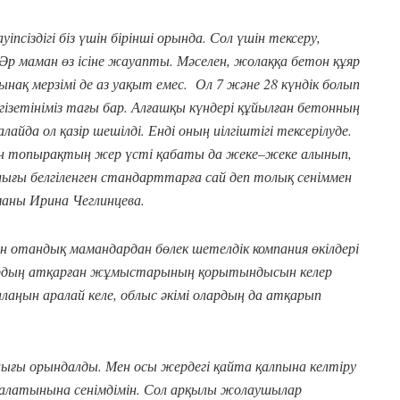
сіздігі біз үшін бірінші орында. Сол үшін тексеру,
р маман өз ісіне жауапты. Мәселен, жолаққа бетон құяр
ынақ мерзімі де аз уақыт емес. Ол 7 және 28 күндік болып
ізетініміз тағы бар. Алғашқы күндері құйылған бетонның
айда ол қазір шешілді. Енді оның иілгіштігі тексерілуде.
 топырақтың жер үсті қабаты да жеке–жеке алынып,
рлығы белгіленген стандарттарға сай деп толық сеніммен
аны Ирина Чеглинцева.
отандық мамандардан бөлек шетелдік компания өкілдері
лардың атқарған жұмыстарының қорытындысын келер
ңын аралай келе, облыс әкімі олардың да атқарып
лығы орындалды. Мен осы жердегі қайта қалпына келтіру
латынына сенімдімін. Сол арқылы жолаушылар