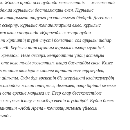
алдық. Жақын арада осы ауданда мемлекеттік — жекеменшік
а-бақша құрылысы басталмақшы екен. Құрылыс
в атқарылған шаруаға ризашылығын білдірді. Дегенмен,
 ескерту, құрылыс компанияларына емес, құрылыс
жасаған сапарында «Қарағайлы» жаңа аудан
і кірпіштің түрлі–түсті болғанын, сол арқылы шаһар
ан еді. Берілген тапсырманы құрылысшылар мүлтіксіз
 қалмады. Неге десеңіз, көпқабатты үйдің астыңғы
өте келе түсін жоғалтып, ағара бас-тайды екен. Көзге
омпания өкілдеріне сапалы кірпішті өзге өңірлерден,
айт-ты. Әкім бұл әрекетін біз жергілікті кәсіпкерлердің
жағдайды жасап отырмыз, дегенмен, олар бірінші кезекке
 сапа ерекше маңызға ие. Егер олар бәсекелестікке
ен жұмыс істеуге мәжбүр екенін түсіндірді. Бұдан бөлек
ланатын «Абай Арена» композициясымен үйлесім
сынды.