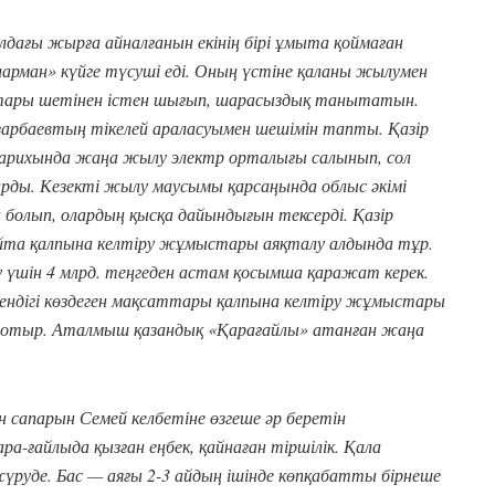
дағы жырға айналғанын екінің бірі ұмыта қоймаған
арман» күйге түсуші еді. Оның үстіне қаланы жылумен
ықтары шетінен істен шығып, шарасыздық танытатын.
зарбаевтың тікелей араласуымен шешімін тапты. Қазір
й тарихында жаңа жылу электр орталығы салынып, сол
ды. Кезекті жылу маусымы қарсаңында облыс әкімі
олып, олардың қысқа дайындығын тексерді. Қазір
йта қалпына келтіру жұмыстары аяқталу алдында тұр.
үшін 4 млрд. теңгеден астам қосымша қаражат керек.
ендігі көздеген мақсаттары қалпына келтіру жұмыстары
п отыр. Аталмыш қазандық «Қарағайлы» атанған жаңа
 сапарын Семей келбетіне өзгеше әр беретін
-ғайлыда қызған еңбек, қайнаған тіршілік. Қала
жүруде. Бас — аяғы 2-3 айдың ішінде көпқабатты бірнеше