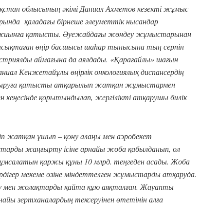
ақстан облысының әкімі Даниал Ахметов кезекті жұмыс
арында қаладағы бірнеше әлеуметтік нысандар
н жиынға қатысты. Әуежайдағы жөндеу жұмыстарынан
ысықтаған өңір басшысы шаһар тынысына тың серпін
устриялды аймағына да аялдады. «Қарағайлы» шағын
аниал Кенжетайұлы өңірлік онкологиялық диспансердің
ндыруға қатысты атқарылып жатқан жұмыстармен
ен кеңесінде қорытындылап, жергілікті атқарушы билік
іп жатқан ұшып – қону алаңы мен аэробекет
арды жаңғырту ісіне арнайы жоба қабылданып, ол
жұмсалатын қаржы құны 10 млрд. теңгеден асады. Жоба
ердігер мекеме өзіне міндеттелген жұмыстарды атқаруда.
теу мен жолақтарды қайта құю аяқталған. Жауапты
айы зертханалардың тексеруінен өтетінін алға