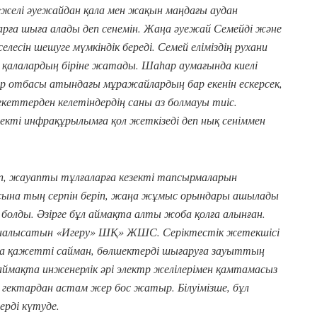
режелі әуежайдан қала мен жақын маңдағы аудан
рға шыға алады деп сенемін. Жаңа әуежай Семейді және
лесін шешуге мүмкіндік береді. Семей еліміздің рухани
і қалалардың біріне жатады. Шаһар аумағында киелі
ар отбасы атындағы мұражайлардың бар екенін ескерсек,
лекеттерден келетіндердің саны аз болмауы тиіс.
екті инфрақұрылымға қол жеткізеді деп нық сеніммен
п, жауапты тұлғаларға кезекті тапсырмаларын
ына тың серпін беріп, жаңа жұмыс орындары ашылады
 болды. Әзірге бұл аймақта алты жоба қолға алынған.
айналысатын «Игеру» ШҚ» ЖШС. Серіктестік жетекшісі
ға қажетті сайман, бөлшектерді шығаруға зауыттың
аймақта инженерлік әрі электр желілерімен қамтамасыз
60 гектардан астам жер бос жатыр. Білуімізше, бұл
ерді күтуде.