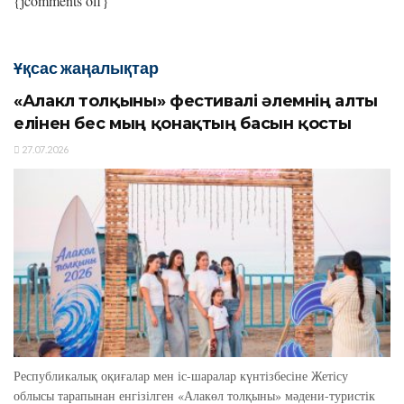
{jcomments off}
Ұқсас жаңалықтар
«Алакөл толқыны» фестивалі әлемнің алты
елінен бес мың қонақтың басын қосты
27.07.2026
Республикалық оқиғалар мен іс-шаралар күнтізбесіне Жетісу
облысы тарапынан енгізілген «Алакөл толқыны» мәдени-туристік