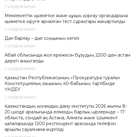
1 НЕДЕЛЯ БҰРЫН
Мемлекеттік қызметке және құқық қорғау органдарына
қызметке кіруге арналған тест сұрақтары жаңартылды
1 НЕДЕЛЯ БҰРЫН
Дәл барлау – дәл соққының кепілі
2 НЕДЕЛИ БҰРЫН
Абай облысында жол ережесін бұзудың 2200-ден астам
дерегі анықталды
2 НЕДЕЛИ БҰРЫН
Қазақстан Республикасының «Прокуратура туралы»
Конституциялық заңының 40-бабының тәртібінде
ҮНДЕУ
2 НЕДЕЛИ БҰРЫН
Қазақстандық қоғамдық даму институты 2026 жылғы 8-
20 шілде аралығында еліміздің барлық өңірлерінде – 17
облыста, сондай-ақ Астана, Алматы және Шымкент
қалаларында 1200 респондент арасында телефон
арқылы сауалнама жүргізді