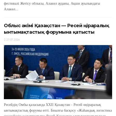
фестивалі Жетісу облысы, Алакөл ауданы, Ақши ауылындағы
Алакөл...
Облыс әкімі Қазақстан — Ресей өңіраралық
ынтымақтастық форумына қатысты
27.07.2026
Ресейдің Омбы қаласында XXIІ Қазақстан - Ресей өңіраралық
ынтымақтастық форумы өтті. Биылғы басқосу «Жаһандық логистика
экожүйесін қалыптастыру: Ресей-Қазақстан ынтымақтастығының