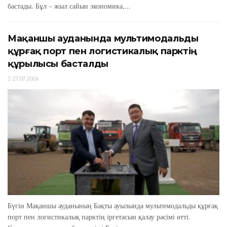
бастады. Бұл – жыл сайын экономика,...
Мақаншы ауданында мультимодальды
құрғақ порт пен логистикалық парктің
құрылысы басталды
27.07.2026
Бүгін Мақаншы ауданының Бақты ауылында мультимодальды құрғақ
порт пен логистикалық парктің іргетасын қалау рәсімі өтті.