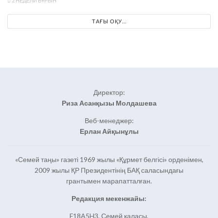
2 НЕДЕЛИ БҰРЫН
ТАҒЫ ОҚУ...
Директор:
Риза Асанқызы Молдашева
Веб-менеджер:
Ерлан Айқынұлы
«Семей таңы» газеті 1969 жылы «Құрмет белгісі» орденімен,
2009 жылы ҚР Президентінің БАҚ саласындағы
грантымен марапатталған.
Редакция мекенжайы:
F18A5H3, Семей қаласы,