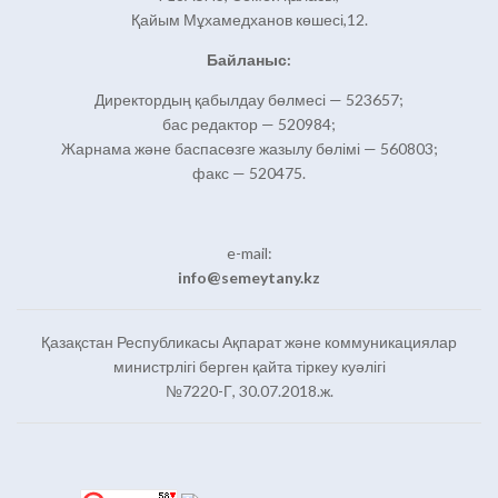
Қайым Мұхамедханов көшесі,12.
Байланыс:
Директордың қабылдау бөлмесі — 523657;
бас редактор — 520984;
Жарнама және баспасөзге жазылу бөлімі — 560803;
факс — 520475.
e-mail:
info@semeytany.kz
Қазақстан Республикасы Ақпарат және коммуникациялар
министрлігі берген қайта тіркеу куәлігі
№7220-Г, 30.07.2018.ж.