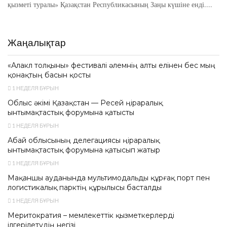
қызметі туралы» Қазақстан Республикасының Заңы күшіне енді....
Жаңалықтар
«Алакөл толқыны» фестивалі әлемнің алты елінен бес мың
қонақтың басын қосты
1 НЕДЕЛЯ БҰРЫН
Облыс әкімі Қазақстан — Ресей өңіраралық
ынтымақтастық форумына қатысты
1 НЕДЕЛЯ БҰРЫН
Абай облысының делегациясы өңіраралық
ынтымақтастық форумына қатысып жатыр
1 НЕДЕЛЯ БҰРЫН
Мақаншы ауданында мультимодальды құрғақ порт пен
логистикалық парктің құрылысы басталды
1 НЕДЕЛЯ БҰРЫН
Меритократия – мемлекеттік қызметкерлерді
ілгерілетудің негізі