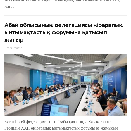
жаңа...
Абай облысының делегациясы өңіраралық
ынтымақтастық форумына қатысып
жатыр
27.07.2026
Бүгін Ресей федерациясының Омбы қаласында Қазақстан мен
Ресейдің XXIІ өңіраралық ынтымақтастық форумы өз жұмысын