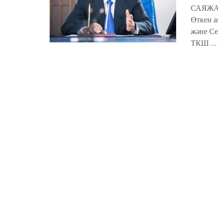
САЯЖА
Өткен а
және Се
ТКШ ...