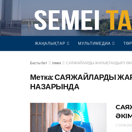
ЖАҢАЛЫҚТАР
МУЛЬТИМЕДИА
ТӨР
Басты бет
Ілмек
САЯЖАЙЛАРДЫ ЖАРЫҚТАНДЫРУ ӘКІ
Метка:
САЯЖАЙЛАРДЫ ЖАР
НАЗАРЫНДА
САЯ
ӘКІ
19.04.202