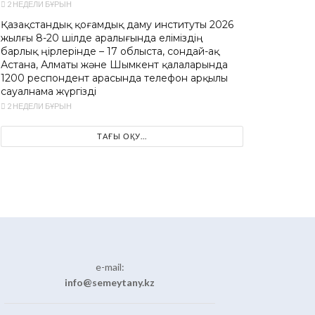
2 НЕДЕЛИ БҰРЫН
Қазақстандық қоғамдық даму институты 2026
жылғы 8-20 шілде аралығында еліміздің
барлық өңірлерінде – 17 облыста, сондай-ақ
Астана, Алматы және Шымкент қалаларында
1200 респондент арасында телефон арқылы
сауалнама жүргізді
2 НЕДЕЛИ БҰРЫН
ТАҒЫ ОҚУ...
e-mail:
info@semeytany.kz