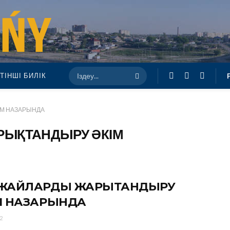
ТІНШІ БИЛІК
М НАЗАРЫНДА
ЫҚТАНДЫРУ ӘКІМ
ЖАЙЛАРДЫ ЖАРЫҚТАНДЫРУ
М НАЗАРЫНДА
2