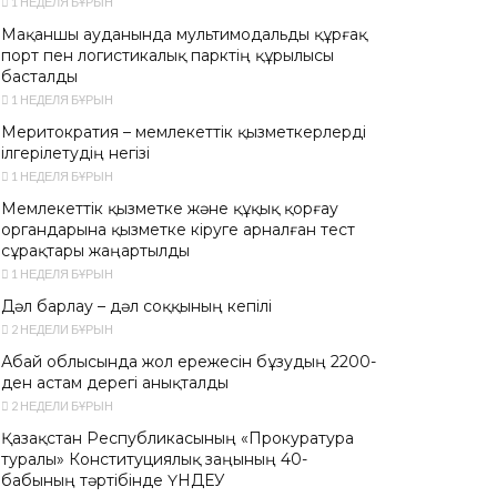
1 НЕДЕЛЯ БҰРЫН
Мақаншы ауданында мультимодальды құрғақ
порт пен логистикалық парктің құрылысы
басталды
1 НЕДЕЛЯ БҰРЫН
Меритократия – мемлекеттік қызметкерлерді
ілгерілетудің негізі
1 НЕДЕЛЯ БҰРЫН
Мемлекеттік қызметке және құқық қорғау
органдарына қызметке кіруге арналған тест
сұрақтары жаңартылды
1 НЕДЕЛЯ БҰРЫН
Дәл барлау – дәл соққының кепілі
2 НЕДЕЛИ БҰРЫН
Абай облысында жол ережесін бұзудың 2200-
ден астам дерегі анықталды
2 НЕДЕЛИ БҰРЫН
Қазақстан Республикасының «Прокуратура
туралы» Конституциялық заңының 40-
бабының тәртібінде ҮНДЕУ