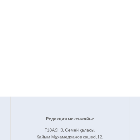
Редакция мекенжайы:
F18A5H3, Семей қаласы,
Қайым Мұхамедханов көшесі,12.