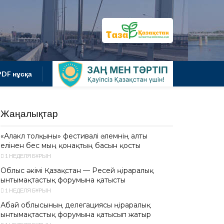
PDF нұсқа
Жаңалықтар
«Алакөл толқыны» фестивалі әлемнің алты
елінен бес мың қонақтың басын қосты
1 НЕДЕЛЯ БҰРЫН
Облыс әкімі Қазақстан — Ресей өңіраралық
ынтымақтастық форумына қатысты
1 НЕДЕЛЯ БҰРЫН
Абай облысының делегациясы өңіраралық
ынтымақтастық форумына қатысып жатыр