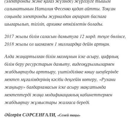
(электронды және қағаз жүзінде) жүргізуге тыйым
салынатынын Наталия Фесенко қадап айтты. Тоқсан
соңында электронды журналдан ақпарат баспаға
шығарылып, тігіліп, архивке өткізілетін болады.
2017 жылы білім саласын дамытуға 12 млрд. теңге бөлінсе,
2018 жылы ол шамамен 1 миллиардқа дейін артқан.
Алда жаңартылған білім мазмұнын іске асыру, цифрлық
білім беру ресурстарын дамыту, видеоқұрылғылармен
жабдықтауды арттыру, үштілділікке көшу шеңберінде
мектеп мұғалімдерінің кәсіби деңгейін көтеру, «Рухани
жаңғыру» бағдарламасын іске асыру мақсатында
мектептерді жаңа модификациялық кабинеттермен
жабдықтау жұмыстары жалғаса береді.
Әйгерім СӘРСЕНҒАЛИ,
«Семей таңы»