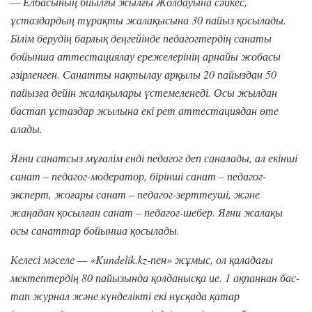
— Елбасының биылғы жылғы Жолдауына сәйкес,
ұстаздардың тұрақты жалақысына 30 пайыз қосылады.
Білім берудің барлық деңгейінде педагогтердің санаты
бойынша аттестациялау ережелерінің арнайы жобасы
әзірленген. Санатты нақтылау арқылы 20 пайыздан 50
пайызға дейін жалақылары үстемеленеді. Осы жылдан
бастап ұстаздар жылына екі рет аттестациядан өте
алады.
Яғни санатсыз мұғалім енді педагог деп саналады, ал екінші
санат – педагог-модератор, бірінші санат – педагог-
эксперт, жоғары санат – педагог-зерттеуші, және
жаңадан қосылған санат – педагог-шебер. Яғни жалақы
осы санаттар бойынша қосылады.
Келесі мәселе — «Kundelik.kz-пен» жұмыс, ол қаладағы
мектептердің 80 пайызында қолданысқа ие. 1 ақпаннан бас-
тап журнал және күнделікті екі нұсқада қатар