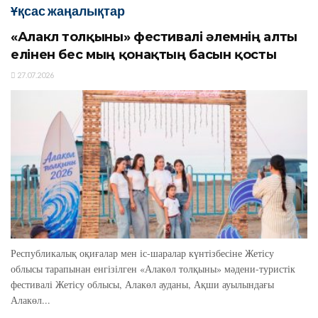
Ұқсас жаңалықтар
«Алакөл толқыны» фестивалі әлемнің алты
елінен бес мың қонақтың басын қосты
27.07.2026
Республикалық оқиғалар мен іс-шаралар күнтізбесіне Жетісу
облысы тарапынан енгізілген «Алакөл толқыны» мәдени-туристік
фестивалі Жетісу облысы, Алакөл ауданы, Ақши ауылындағы
Алакөл...