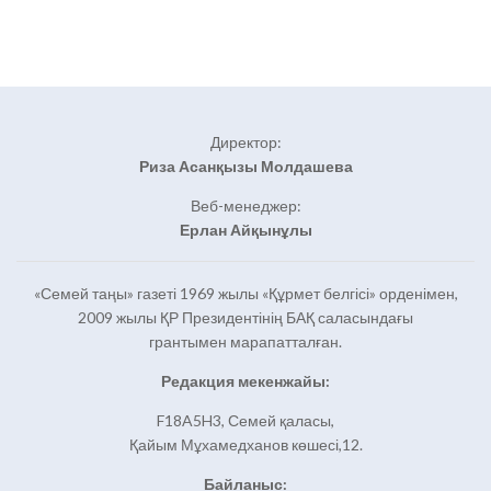
Директор:
Риза Асанқызы Молдашева
Веб-менеджер:
Ерлан Айқынұлы
«Семей таңы» газеті 1969 жылы «Құрмет белгісі» орденімен,
2009 жылы ҚР Президентінің БАҚ саласындағы
грантымен марапатталған.
Редакция мекенжайы:
F18A5H3, Семей қаласы,
Қайым Мұхамедханов көшесі,12.
Байланыс: