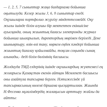
— 1, 2, 5, 7 сыныптар жаңа бағдарлама бойынша
оқытылуда. Келер жылы 3, 6, 8 сыныптар енеді.
Оқушыларға портфолио жүргізу міндеттелмейді. Оқу
жылы ішінде білім алушы бір мектептен екіншісіне
ауысқанда, оның жиынтық бағасы электронды журнал
бойынша шығарылып, директордың мөрімен беріледі. Дене
шынықтыру, өзін-өзі тану, көркем еңбек пәндері бойынша
жиынтық бағалау қойылмайды, тоқсан соңында сынақ
алынады,- деді білім бөлімінің басшысы.
Жолдауда ТМД елдерінің ішінде оқушылардың жүктемесі ең
жоғарысы Қазақстан екенін айтқан Мемлекет басшысы
оны азайтуға тапсырма берген. Нәтижесінде үй
тапсырмасының көлемі біршама қысқартылған. Жиында
Н.Фесенко мұғалімдердің жалақысын арттыру жайлы да
айтты: