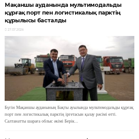
Мақаншы ауданында мультимодальды
құрғақ порт пен логистикалық парктің
құрылысы басталды
27.07.2026
Бүгін Мақаншы ауданының Бақты ауылында мультимодальды құрғақ
порт пен логистикалық парктің іргетасын қалау рәсімі өтті.
Салтанатты шараға облыс әкімі Берік...