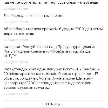
қызметке кіруге арналған тест сұрақтары жаңартылды
1 НЕДЕЛЯ БҰРЫН
Дәл барлау – дәл соққының кепілі
2 НЕДЕЛИ БҰРЫН
Абай облысында жол ережесін бұзудың 2200-ден астам
дерегі анықталды
2 НЕДЕЛИ БҰРЫН
Қазақстан Республикасының «Прокуратура туралы»
Конституциялық заңының 40-бабының тәртібінде
ҮНДЕУ
2 НЕДЕЛИ БҰРЫН
Қазақстандық қоғамдық даму институты 2026 жылғы 8-
20 шілде аралығында еліміздің барлық өңірлерінде – 17
облыста, сондай-ақ Астана, Алматы және Шымкент
қалаларында 1200 респондент арасында телефон
арқылы сауалнама жүргізді
2 НЕДЕЛИ БҰРЫН
ТАҒЫ ОҚУ...