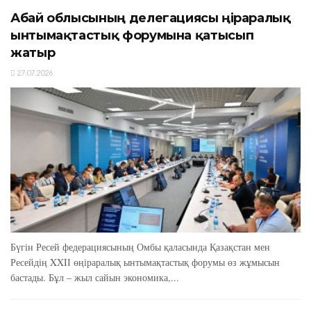
Абай облысының делегациясы өңіраралық
ынтымақтастық форумына қатысып
жатыр
27.07.2026
Бүгін Ресей федерациясының Омбы қаласында Қазақстан мен
Ресейдің XXIІ өңіраралық ынтымақтастық форумы өз жұмысын
бастады. Бұл – жыл сайын экономика,...