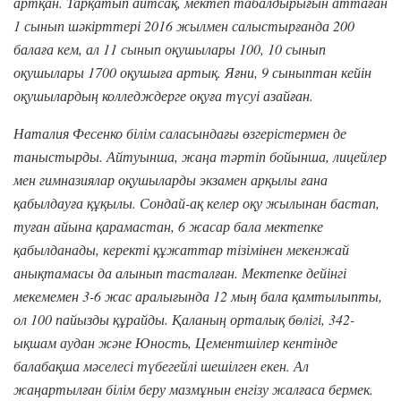
артқан. Тарқатып айтсақ, мектеп табалдырығын аттаған
1 сынып шәкірттері 2016 жылмен салыстырғанда 200
балаға кем, ал 11 сынып оқушылары 100, 10 сынып
оқушылары 1700 оқушыға артық. Яғни, 9 сыныптан кейін
оқушылардың колледждерге оқуға түсуі азайған.
Наталия Фесенко білім саласындағы өзгерістермен де
таныстырды. Айтуынша, жаңа тәртіп бойынша, лицейлер
мен гимназиялар оқушыларды экзамен арқылы ғана
қабылдауға құқылы. Сондай-ақ келер оқу жылынан бастап,
туған айына қарамастан, 6 жасар бала мектепке
қабылданады, керекті құжаттар тізімінен мекенжай
анықтамасы да алынып тасталған. Мектепке дейінгі
мекемемен 3-6 жас аралығында 12 мың бала қамтылыпты,
ол 100 пайызды құрайды. Қаланың орталық бөлігі, 342-
ықшам аудан және Юность, Цементшілер кентінде
балабақша мәселесі түбегейлі шешілген екен. Ал
жаңартылған білім беру мазмұнын енгізу жалғаса бермек.