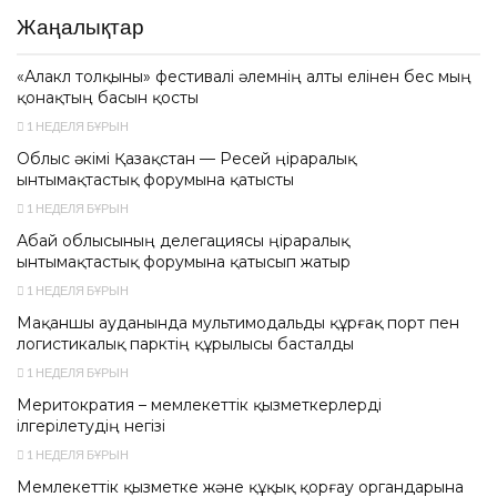
Жаңалықтар
«Алакөл толқыны» фестивалі әлемнің алты елінен бес мың
қонақтың басын қосты
1 НЕДЕЛЯ БҰРЫН
Облыс әкімі Қазақстан — Ресей өңіраралық
ынтымақтастық форумына қатысты
1 НЕДЕЛЯ БҰРЫН
Абай облысының делегациясы өңіраралық
ынтымақтастық форумына қатысып жатыр
1 НЕДЕЛЯ БҰРЫН
Мақаншы ауданында мультимодальды құрғақ порт пен
логистикалық парктің құрылысы басталды
1 НЕДЕЛЯ БҰРЫН
Меритократия – мемлекеттік қызметкерлерді
ілгерілетудің негізі
1 НЕДЕЛЯ БҰРЫН
Мемлекеттік қызметке және құқық қорғау органдарына