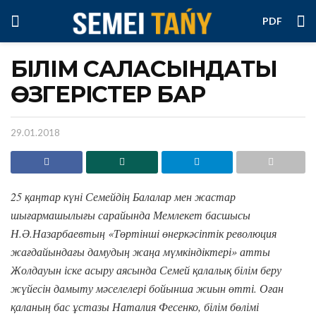
PDF
БІЛІМ САЛАСЫНДАТЫҢ
ӨЗГЕРІСТЕР БАР
29.01.2018
25 қаңтар күні Семейдің Балалар мен жастар
шығармашылығы сарайында Мемлекет басшысы
Н.Ә.Назарбаевтың «Төртінші өнеркәсіптік революция
жағдайындағы дамудың жаңа мүмкіндіктері» атты
Жолдауын іске асыру аясында Семей қалалық білім беру
жүйесін дамыту мәселелері бойынша жиын өтті.
Оған
қаланың бас ұстазы Наталия Фесенко, білім бөлімі