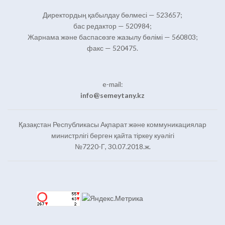
Директордың қабылдау бөлмесі — 523657;
бас редактор — 520984;
Жарнама және баспасөзге жазылу бөлімі — 560803;
факс — 520475.
e-mail:
info@semeytany.kz
Қазақстан Республикасы Ақпарат және коммуникациялар
министрлігі берген қайта тіркеу куәлігі
№7220-Г, 30.07.2018.ж.