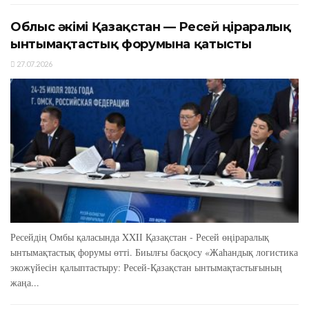
Облыс әкімі Қазақстан — Ресей өңіраралық
ынтымақтастық форумына қатысты
27.07.2026
Ресейдің Омбы қаласында XXIІ Қазақстан - Ресей өңіраралық
ынтымақтастық форумы өтті. Биылғы басқосу «Жаһандық логистика
экожүйесін қалыптастыру: Ресей-Қазақстан ынтымақтастығының
жаңа...