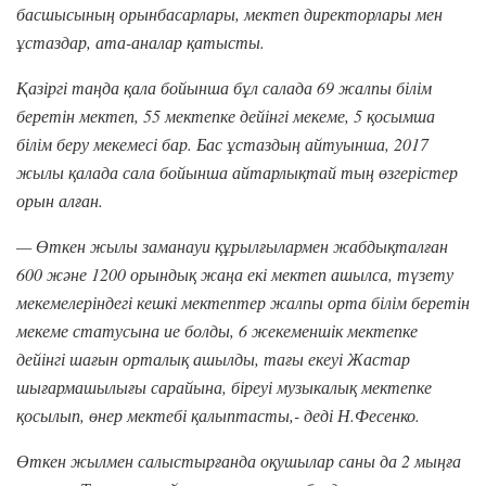
басшысының орынбасарлары, мектеп директорлары мен
ұстаздар, ата-аналар қатысты.
Қазіргі таңда қала бойынша бұл салада 69 жалпы білім
беретін мектеп, 55 мектепке дейінгі мекеме, 5 қосымша
білім беру мекемесі бар. Бас ұстаздың айтуынша, 2017
жылы қалада сала бойынша айтарлықтай тың өзгерістер
орын алған.
— Өткен жылы заманауи құрылғылармен жабдықталған
600 және 1200 орындық жаңа екі мектеп ашылса, түзету
мекемелеріндегі кешкі мектептер жалпы орта білім беретін
мекеме статусына ие болды, 6 жекеменшік мектепке
дейінгі шағын орталық ашылды, тағы екеуі Жастар
шығармашылығы сарайына, біреуі музыкалық мектепке
қосылып, өнер мектебі қалыптасты,- деді Н.Фесенко.
Өткен жылмен салыстырғанда оқушылар саны да 2 мыңға