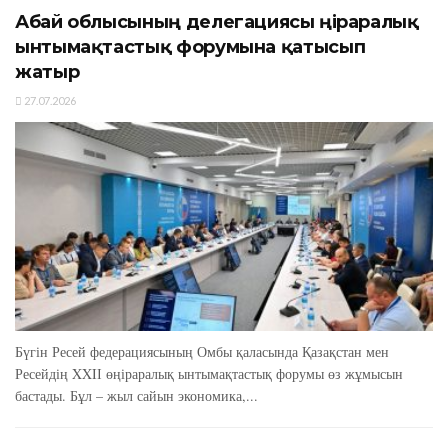
Абай облысының делегациясы өңіраралық
ынтымақтастық форумына қатысып
жатыр
27.07.2026
Бүгін Ресей федерациясының Омбы қаласында Қазақстан мен
Ресейдің XXIІ өңіраралық ынтымақтастық форумы өз жұмысын
бастады. Бұл – жыл сайын экономика,...