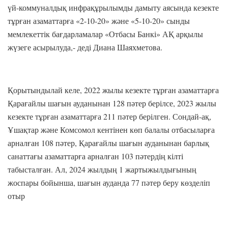
үй-коммуналдық инфрақұрылымды дамыту аясында кезекте
тұрған азаматтарға «2-10-20» және «5-10-20» сынды
мемлекеттік бағдарламалар «Отбасы Банкі» АҚ арқылы
жүзеге асырылуда,- деді Диана Шаяхметова.
Қорытындылай келе, 2022 жылы кезекте тұрған азаматтарға
Қарағайлы шағын ауданынан 128 пәтер берілсе, 2023 жылы
кезекте тұрған азаматтарға 211 пәтер берілген. Сондай-ақ,
Ұшақтар және Комсомол кентінен көп балалы отбасыларға
арналған 108 пәтер, Қарағайлы шағын ауданынан барлық
санаттағы азаматтарға арналған 103 пәтердің кілті
табысталған. Ал, 2024 жылдың 1 жартыжылдығының
жоспары бойынша, шағын ауданда 77 пәтер беру көзделіп
отыр