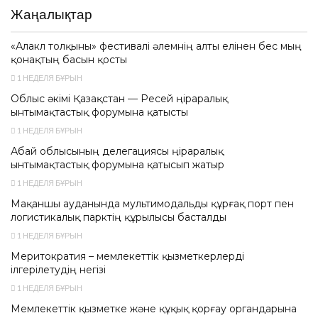
Жаңалықтар
«Алакөл толқыны» фестивалі әлемнің алты елінен бес мың
қонақтың басын қосты
1 НЕДЕЛЯ БҰРЫН
Облыс әкімі Қазақстан — Ресей өңіраралық
ынтымақтастық форумына қатысты
1 НЕДЕЛЯ БҰРЫН
Абай облысының делегациясы өңіраралық
ынтымақтастық форумына қатысып жатыр
1 НЕДЕЛЯ БҰРЫН
Мақаншы ауданында мультимодальды құрғақ порт пен
логистикалық парктің құрылысы басталды
1 НЕДЕЛЯ БҰРЫН
Меритократия – мемлекеттік қызметкерлерді
ілгерілетудің негізі
1 НЕДЕЛЯ БҰРЫН
Мемлекеттік қызметке және құқық қорғау органдарына