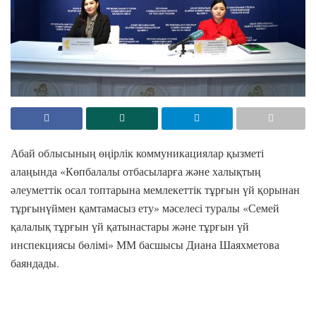
Абай облысының өңірлік коммуникациялар қызметі
алаңында «Көпбалалы отбасыларға және халықтың
әлеуметтік осал топтарына мемлекеттік тұрғын үй қорынан
тұрғынүймен қамтамасыз ету» мәселесі туралы «Семей
қалалық тұрғын үй қатынастары және тұрғын үй
инспекциясы бөлімі» ММ басшысы Диана Шаяхметова
баяндады.