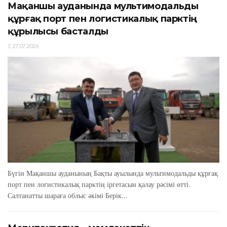
Мақаншы ауданында мультимодальды
құрғақ порт пен логистикалық парктің
құрылысы басталды
27.07.2026
Бүгін Мақаншы ауданының Бақты ауылында мультимодальды құрғақ
порт пен логистикалық парктің іргетасын қалау рәсімі өтті.
Салтанатты шараға облыс әкімі Берік...