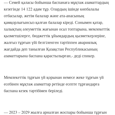
— Семей қаласы бойынша баспанаға мұқтаж азаматтардың
кезегінде 14 122 адам тұр. Олардың ішінде көпбалалы
отбасылар, жетім балалар және ата-анасының
қамқорлығынсыз қалған балалар кіреді. Сонымен қатар,
халықтың әлеуметтiк жағынан осал топтарына, мемлекеттiк
қызметшiлерге, бюджеттiк ұйымдардың қызметкерлеріне,
жалғыз тұрғын үйі белгіленген тәртіппен авариялық
жағдайда деп танылған Қазақстан Республикасының
азаматтарына баспана қарастылырған,- деді спикер.
Мемлекеттiк тұрғын үй қорынан немесе жеке тұрғын үй
есебінен мұқтаж азаматтар ретінде есепте тұрғандарға
баспана кезек тәртiбiмен берiледi.
— 2023 – 2029 жылға арналған жоспары бойынша тұрғын