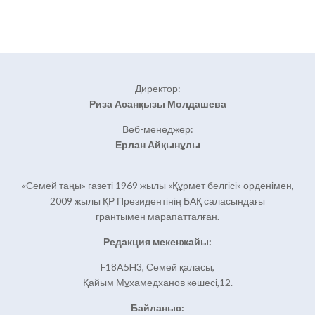
Директор:
Риза Асанқызы Молдашева
Веб-менеджер:
Ерлан Айқынұлы
«Семей таңы» газеті 1969 жылы «Құрмет белгісі» орденімен,
2009 жылы ҚР Президентінің БАҚ саласындағы
грантымен марапатталған.
Редакция мекенжайы:
F18A5H3, Семей қаласы,
Қайым Мұхамедханов көшесі,12.
Байланыс: