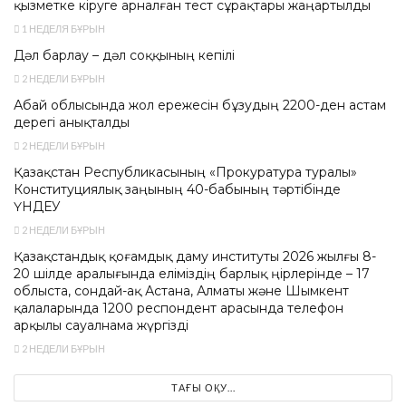
қызметке кіруге арналған тест сұрақтары жаңартылды
1 НЕДЕЛЯ БҰРЫН
Дәл барлау – дәл соққының кепілі
2 НЕДЕЛИ БҰРЫН
Абай облысында жол ережесін бұзудың 2200-ден астам
дерегі анықталды
2 НЕДЕЛИ БҰРЫН
Қазақстан Республикасының «Прокуратура туралы»
Конституциялық заңының 40-бабының тәртібінде
ҮНДЕУ
2 НЕДЕЛИ БҰРЫН
Қазақстандық қоғамдық даму институты 2026 жылғы 8-
20 шілде аралығында еліміздің барлық өңірлерінде – 17
облыста, сондай-ақ Астана, Алматы және Шымкент
қалаларында 1200 респондент арасында телефон
арқылы сауалнама жүргізді
2 НЕДЕЛИ БҰРЫН
ТАҒЫ ОҚУ...