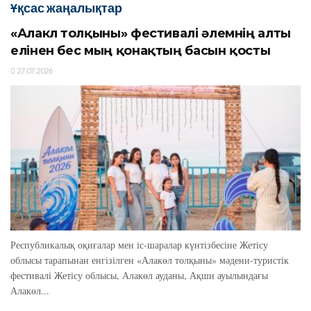
Ұқсас жаңалықтар
«Алакөл толқыны» фестивалі әлемнің алты
елінен бес мың қонақтың басын қосты
27.07.2026
Республикалық оқиғалар мен іс-шаралар күнтізбесіне Жетісу
облысы тарапынан енгізілген «Алакөл толқыны» мәдени-туристік
фестивалі Жетісу облысы, Алакөл ауданы, Ақши ауылындағы
Алакөл...