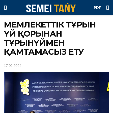
PDF
МЕМЛЕКЕТТІК ТҰРҒЫН
ҮЙ ҚОРЫНАН
ТҰРҒЫНҮЙМЕН
ҚАМТАМАСЫЗ ЕТУ
17.02.2024