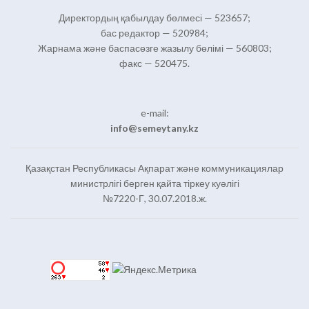
Директордың қабылдау бөлмесі — 523657;
бас редактор — 520984;
Жарнама және баспасөзге жазылу бөлімі — 560803;
факс — 520475.
e-mail:
info@semeytany.kz
Қазақстан Республикасы Ақпарат және коммуникациялар
министрлігі берген қайта тіркеу куәлігі
№7220-Г, 30.07.2018.ж.