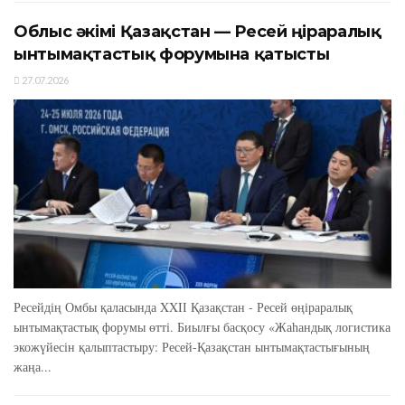
Облыс әкімі Қазақстан — Ресей өңіраралық
ынтымақтастық форумына қатысты
27.07.2026
Ресейдің Омбы қаласында XXIІ Қазақстан - Ресей өңіраралық
ынтымақтастық форумы өтті. Биылғы басқосу «Жаһандық логистика
экожүйесін қалыптастыру: Ресей-Қазақстан ынтымақтастығының
жаңа...