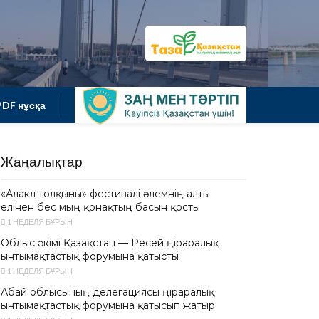
PDF нұсқа
Жаңалықтар
«Алакөл толқыны» фестивалі әлемнің алты
елінен бес мың қонақтың басын қосты
1 НЕДЕЛЯ БҰРЫН
Облыс әкімі Қазақстан — Ресей өңіраралық
ынтымақтастық форумына қатысты
1 НЕДЕЛЯ БҰРЫН
Абай облысының делегациясы өңіраралық
ынтымақтастық форумына қатысып жатыр