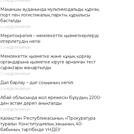
1 НЕДЕЛЯ БҰРЫН
Мақаншы ауданында мультимодальды құрғақ
порт пен логистикалық парктің құрылысы
басталды
1 НЕДЕЛЯ БҰРЫН
Меритократия – мемлекеттік қызметкерлерді
ілгерілетудің негізі
1 НЕДЕЛЯ БҰРЫН
Мемлекеттік қызметке және құқық қорғау
органдарына қызметке кіруге арналған тест
сұрақтары жаңартылды
1 НЕДЕЛЯ БҰРЫН
Дәл барлау – дәл соққының кепілі
2 НЕДЕЛИ БҰРЫН
Абай облысында жол ережесін бұзудың 2200-
ден астам дерегі анықталды
2 НЕДЕЛИ БҰРЫН
Қазақстан Республикасының «Прокуратура
туралы» Конституциялық заңының 40-
бабының тәртібінде ҮНДЕУ