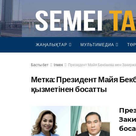
ЖАҢАЛЫҚТАР
МУЛЬТИМЕДИА
ТӨР
Басты бет
Ілмек
Президент Майя Бекбаева мен Закиржа
Метка:
Президент Майя Бекб
қызметінен босатты
През
Заки
бос