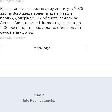
2 НЕДЕЛИ БҰРЫН
Қазақстандық қоғамдық даму институты 2026
жылғы 8-20 шілде аралығында еліміздің
барлық өңірлерінде – 17 облыста, сондай-ақ
Астана, Алматы және Шымкент қалаларында
1200 респондент арасында телефон арқылы
сауалнама жүргізді
2 НЕДЕЛИ БҰРЫН
ТАҒЫ ОҚУ...
e-mail:
info@semeytany.kz