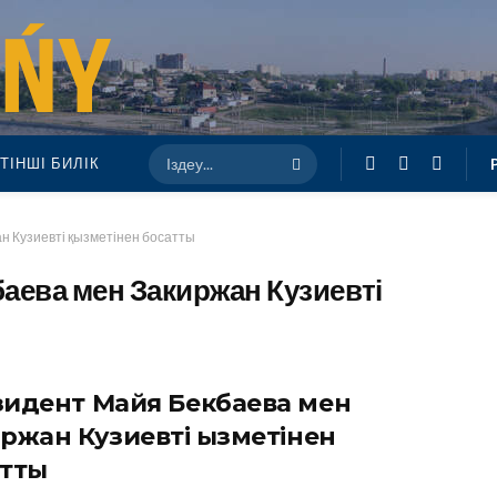
ТІНШІ БИЛІК
н Кузиевті қызметінен босатты
аева мен Закиржан Кузиевті
идент Майя Бекбаева мен
ржан Кузиевті қызметінен
атты