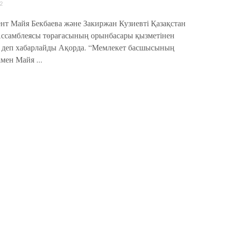
2
нт Майя Бекбаева және Закиржан Кузиевті Қазақстан
ссамблеясы төрағасының орынбасары қызметінен
 деп хабарлайды Ақорда. “Мемлекет басшысының
мен Майя ...