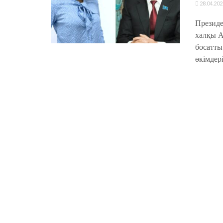
28.04.202
Президе
халқы А
босатты
өкімдері