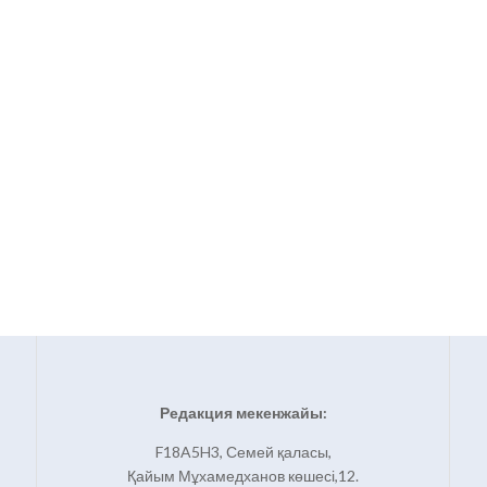
Редакция мекенжайы:
F18A5H3, Семей қаласы,
Қайым Мұхамедханов көшесі,12.