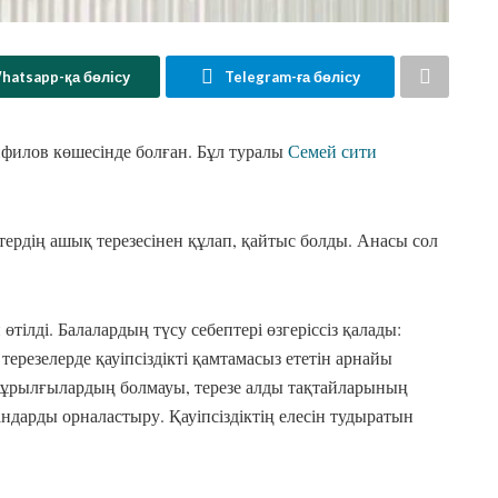
hatsapp-қа бөлісу
Telegram-ға бөлісу
нфилов көшесінде болған. Бұл туралы
Семей сити
ердің ашық терезесінен құлап, қайтыс болды. Анасы сол
тілді. Балалардың түсу себептері өзгеріссіз қалады:
терезелерде қауіпсіздікті қамтамасыз ететін арнайы
 құрылғылардың болмауы, терезе алды тақтайларының
ндарды орналастыру. Қауіпсіздіктің елесін тудыратын