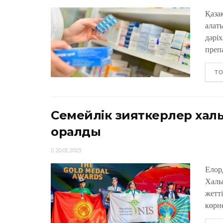
Қаза
алат
дәрі
преп
ТО
Семейлік зияткерлер хал
оралды
20.01.2025
Елор
Халы
жетт
көрн