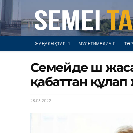
ЖАҢАЛЫҚТАР
МУЛЬТИМЕДИА
ТӨР
Семейде үш жас
қабаттан құлап
28.06.2022