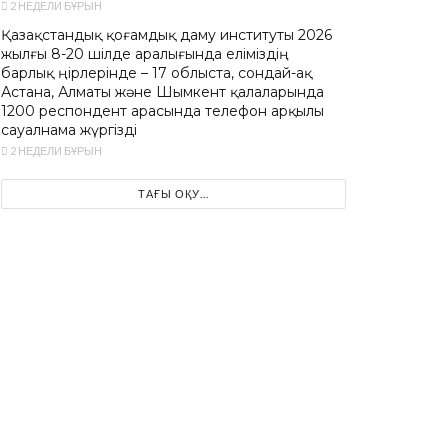
2 НЕДЕЛИ БҰРЫН
Қазақстандық қоғамдық даму институты 2026
жылғы 8-20 шілде аралығында еліміздің
барлық өңірлерінде – 17 облыста, сондай-ақ
Астана, Алматы және Шымкент қалаларында
1200 респондент арасында телефон арқылы
сауалнама жүргізді
2 НЕДЕЛИ БҰРЫН
ТАҒЫ ОҚУ...