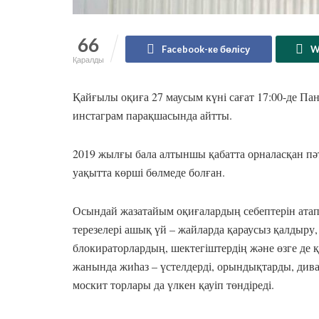
66
Facebook-ке бөлісу
W
Қаралды
Қайғылы оқиға 27 маусым күні сағат 17:00-де Па
инстаграм парақшасында айтты.
2019 жылғы бала алтыншы қабатта орналасқан пәт
уақытта көрші бөлмеде болған.
Осындай жазатайым оқиғалардың себептерін атап ө
терезелері ашық үй – жайларда қараусыз қалдыру, 
блокираторлардың, шектегіштердің және өзге де
жанында жиһаз – үстелдерді, орындықтарды, дива
москит торлары да үлкен қауіп төндіреді.