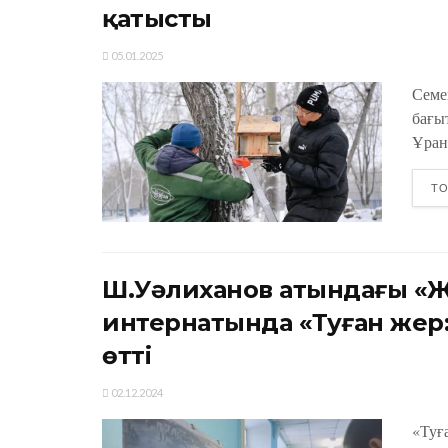
қатысты
05.01.2025
Семе
бағы
Ұран
ТО
Ш.Уәлиханов атындағы «Ж
интернатында «Туған жер: 
өтті
02.12.2024
«Туға