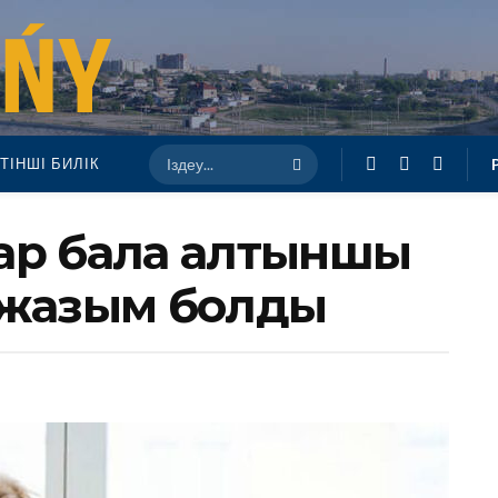
ТІНШІ БИЛІК
ар бала алтыншы
 жазым болды