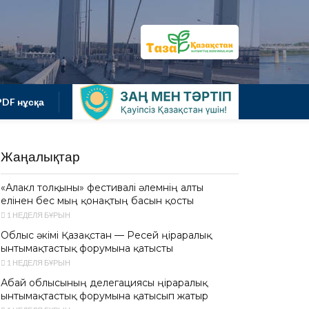
PDF нұсқа
Жаңалықтар
«Алакөл толқыны» фестивалі әлемнің алты
елінен бес мың қонақтың басын қосты
1 НЕДЕЛЯ БҰРЫН
Облыс әкімі Қазақстан — Ресей өңіраралық
ынтымақтастық форумына қатысты
1 НЕДЕЛЯ БҰРЫН
Абай облысының делегациясы өңіраралық
ынтымақтастық форумына қатысып жатыр