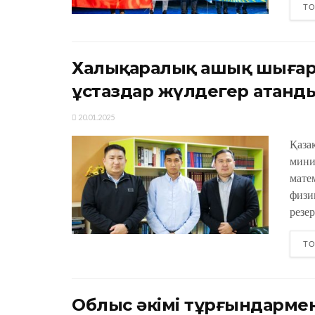
ТО
Халықаралық ашық шығар
ұстаздар жүлдегер атанд
20.01.2025
Қаза
мини
мате
физи
резер
ТО
Облыс әкімі тұрғындармен