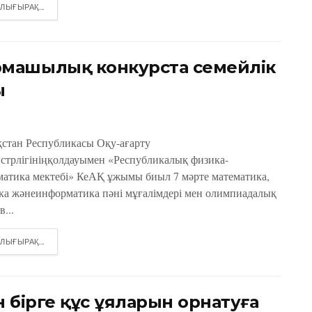
DETAILS
ЛЫҒЫРАҚ...
машылық конкурста cемейлік
ы
қстан Республикасы Оқу-ағарту
стрлігініңқолдауымен «Республикалық физика-
матика мектебі» КеАҚ ұжымы биыл 7 мәрте математика,
ка жәнеинформатика пәні мұғалімдері мен олимпиадалық
в...
DETAILS
ЛЫҒЫРАҚ...
 бірге құс ұяларын орнатуға