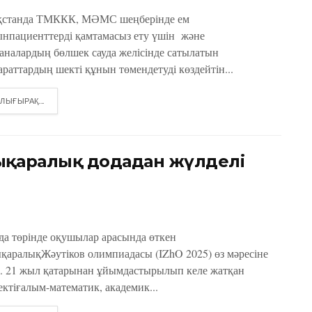
қстанда ТМККК, МӘМС шеңберінде ем
ынпациенттерді қамтамасыз ету үшін және
ханалардың бөлшек сауда желісінде сатылатын
араттардың шекті құнын төмендетуді көздейтін...
DETAILS
ЛЫҒЫРАҚ...
ықаралық додадан жүлделі
да төрінде оқушылар арасында өткен
қаралықЖәутіков олимпиадасы (IZhO 2025) өз мәресіне
і. 21 жыл қатарынан ұйымдастырылып келе жатқан
ектіғалым-математик, академик...