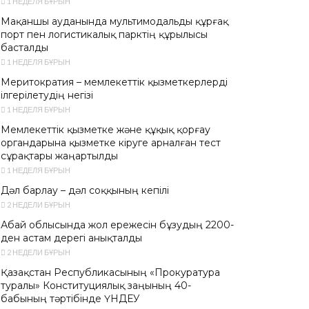
1 НЕДЕЛЯ БҰРЫН
Мақаншы ауданында мультимодальды құрғақ
порт пен логистикалық парктің құрылысы
басталды
1 НЕДЕЛЯ БҰРЫН
Меритократия – мемлекеттік қызметкерлерді
ілгерілетудің негізі
1 НЕДЕЛЯ БҰРЫН
Мемлекеттік қызметке және құқық қорғау
органдарына қызметке кіруге арналған тест
сұрақтары жаңартылды
1 НЕДЕЛЯ БҰРЫН
Дәл барлау – дәл соққының кепілі
2 НЕДЕЛИ БҰРЫН
Абай облысында жол ережесін бұзудың 2200-
ден астам дерегі анықталды
2 НЕДЕЛИ БҰРЫН
Қазақстан Республикасының «Прокуратура
туралы» Конституциялық заңының 40-
бабының тәртібінде ҮНДЕУ