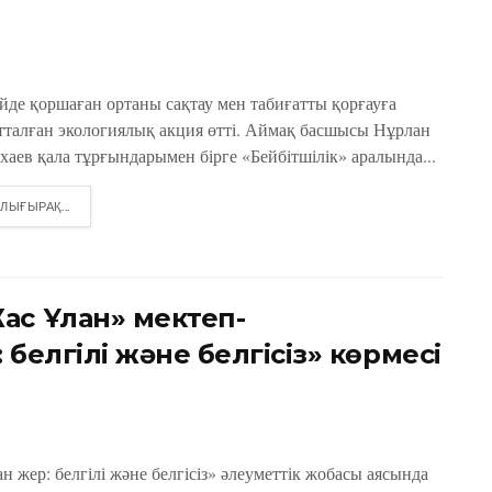
йде қоршаған ортаны сақтау мен табиғатты қорғауға
тталған экологиялық акция өтті. Аймақ басшысы Нұрлан
хаев қала тұрғындарымен бірге «Бейбітшілік» аралында...
DETAILS
ЛЫҒЫРАҚ...
ас Ұлан» мектеп-
белгілі және белгісіз» көрмесі
н жер: белгілі және белгісіз» әлеуметтік жобасы аясында