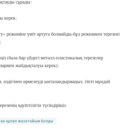
ақтауды сұрады:
ы керек;
у» режиміне үміт артуға болмайды-бұл режимнен терезені
;
ңіз (бала бар үйдегі металл-пластикалық терезелер
лармен жабдықталуы керек);
, өздігінен өрмелеуді ынталандырмаңыз, тіпті мұндай
зенің қауіптілігін түсіндіріңіз.
тан құлап жазатайым болды