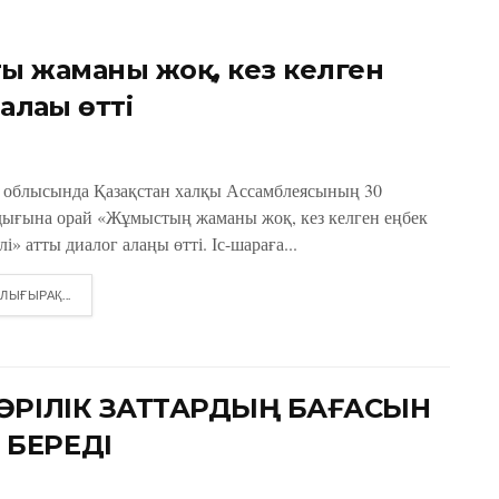
ң жаманы жоқ, кез келген
алаңы өтті
̆ облысында Қазақстан халқы Ассамблеясының 30
ығына орай «Жұмыстың жаманы жоқ, кез келген еңбек
лі» атты диалог алаңы өтті. Іс-шараға...
DETAILS
ЛЫҒЫРАҚ...
ДӘРІЛІК ЗАТТАРДЫҢ БАҒАСЫН
 БЕРЕДІ