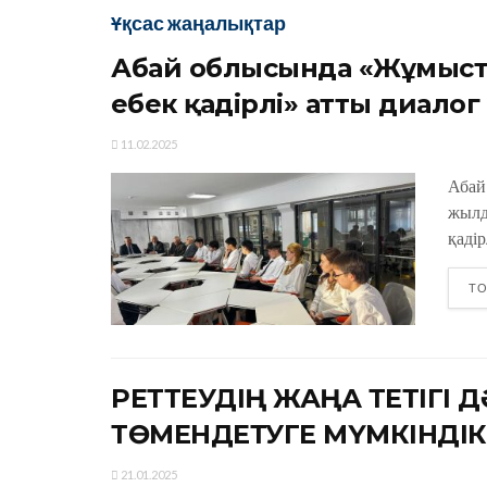
Ұқсас жаңалықтар
Абай облысында «Жұмысты
еңбек қадірлі» атты диалог 
11.02.2025
Абаи
жылд
қадір
ТО
РЕТТЕУДІҢ ЖАҢА ТЕТІГІ 
ТӨМЕНДЕТУГЕ МҮМКІНДІК
21.01.2025