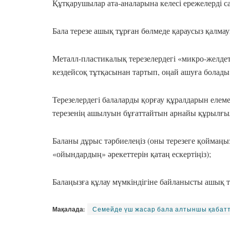
Құтқарушылар ата-аналарына келесі ережелерді с
Бала терезе ашық тұрған бөлмеде қараусыз қалмау
Металл-пластикалық терезелердегі «микро-желдет
кездейсоқ тұтқасынан тартып, оңай ашуға болады
Терезелердегі балаларды қорғау құралдарын елеме
терезенің ашылуын бұғаттайтын арнайы құрылғы
Баланы дұрыс тәрбиелеңіз (оны терезеге қоймаңыз
«ойындардың» әрекеттерін қатаң ескертіңіз);
Балаңызға құлау мүмкіндігіне байланысты ашық тере
Мақалада:
Семейде үш жасар бала алтыншы қабат