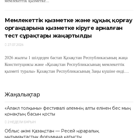
мемлекеттік қызметке...
Мемлекеттік қызметке және құқық қорғау
органдарына қызметке кіруге арналған
тест сұрақтары жаңартылды
27.07.2026
2026 жылғы 1 шілдеден бастап Қазақстан Республикасының жаңа
Конституциясы және «Қазақстан Республикасының мемлекеттік
қызметі туралы» Қазақстан Республикасының Заңы күшіне енді....
Жаңалықтар
«Алакөл толқыны» фестивалі әлемнің алты елінен бес мың
қонақтың басын қосты
2 НЕДЕЛИ БҰРЫН
Облыс әкімі Қазақстан — Ресей өңіраралық
ынтымақтастық форумына қатысты