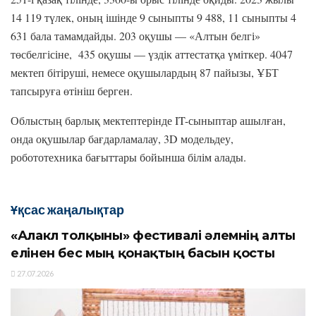
14 119 түлек, оның ішінде 9 сыныпты 9 488, 11 сыныпты 4
631 бала тамамдайды. 203 оқушы — «Алтын белгі»
төсбелгісіне, 435 оқушы — үздік аттестатқа үміткер. 4047
мектеп бітіруші, немесе оқушылардың 87 пайызы, ҰБТ
тапсыруға өтініш берген.
Облыстың барлық мектептерінде IT-сыныптар ашылған,
онда оқушылар бағдарламалау, 3D модельдеу,
робототехника бағыттары бойынша білім алады.
Ұқсас жаңалықтар
«Алакөл толқыны» фестивалі әлемнің алты
елінен бес мың қонақтың басын қосты
27.07.2026