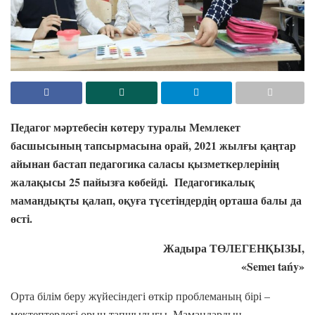
Педагог мәртебесін көтеру туралы Мемлекет
басшысының тапсырмасына орай, 2021 жылғы
қаңтар
айынан бастап педагогика саласы қызметкерлерінің
жалақысы 25 пайызға көбейді. Педагогикалық
мамандықты қалап, оқуға түсетіндердің орташа балы да
өсті.
Жадыра ТӨЛЕГЕНҚЫЗЫ,
«Semeı tańy»
Орта білім беру жүйесіндегі өткір проблеманың бірі –
мектептердегі орын тапшылығы. Мамандардың