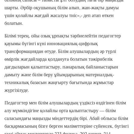
шарты. Әрбір оқушының білім алып, жан-жақты дамуы
үшін қолайлы жағдай жасалуы тиіс»,- деп атап өткен
болатын.
Білімі терең, ойы озық ұрпақты тәрбиелейтін педагогтер
қауымы бүгінгі күні инновациялық-цифрлық
трансформациядан өтуде. Білім алушылардың әр түрлі
өмірлік жағдайларда қолдануға болатын тәжірибелік
дағдыларын қалыптастыру, пәнаралық байланыстарын
дамыту және білім беру ұйымдарының материалдық-
техникалық базасын жаңғырту бағытында жұмыстар
жүргізілуде.
Педагогтер мен білім алушылардың үздіксіз өздігінен білім
алу мүмкіндігіне қолайлы орта қалыптастыру — білім
саласындағы маңызды міндеттердің бірі. Абай облысы білім
басқармасының бізге берген мәліметтеріне сүйенсек, бүгінгі
күні аймақ мектептерде 223 физика, 202 химия, 214