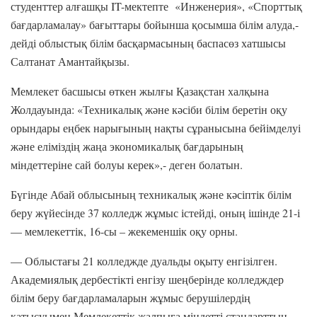
студенттер алғашқы IT-мектепте «Инженерия», «Спорттық
бағдарламалау» бағыттары бойынша қосымша білім алуда,-
дейді облыстық білім басқармасының баспасөз хатшысы
Салтанат Амантайқызы.
Мемлекет басшысы өткен жылғы Қазақстан халқына
Жолдауында: «Техникалық және кәсіби білім беретін оқу
орындары еңбек нарығының нақты сұранысына бейімделуі
және еліміздің жаңа экономикалық бағдарының
міндеттеріне сай болуы керек»,- деген болатын.
Бүгінде Абай облысының техникалық және кәсіптік білім
беру жүйесінде 37 колледж жұмыс істейді, оның ішінде 21-і
— мемлекеттік, 16-сы – жекеменшік оқу орны.
— Облыстағы 21 колледжде дуальды оқыту енгізілген.
Академиялық дербестікті енгізу шеңберінде колледждер
білім беру бағдарламаларын жұмыс берушілердің
қатысуымен Мемлекеттік жалпыға міндетті стандарттың