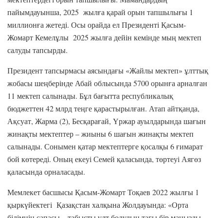
пайымдауынша, 2025 жылға қарай орын тапшылығы 1
миллионға жетеді. Осы орайда ел Президенті Қасым-
Жомарт Кемелұлы 2025 жылға дейін кемінде мың мектеп
салуды тапсырды.
Президент тапсырмасы аясындағы «Жайлы мектеп» ұлттық
жобасы шеңберінде Абай облысында 5700 орынға арналған
11 мектеп салынады. Бұл бағытта республикалық
бюджеттен 42 млрд теңге қарастырылған. Атап айтқанда,
Ақсуат, Жарма (2), Бесқарағай, Үржар ауылдарында шағын
жинақты мектептер – жиыны 6 шағын жинақты мектеп
салынады. Сонымен қатар мектептерге қосалқы 6 ғимарат
бой көтереді. Оның екеуі Семей қаласында, төртеуі Аягөз
қаласында орналасады.
Мемлекет басшысы Қасым-Жомарт Тоқаев 2022 жылғы 1
қыркүйектегі Қазақстан халқына Жолдауында: «Орта
білімнің сапасы – табысты ұлт болудың тағы бір маңызды