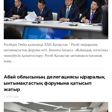
Ресейдің Омбы қаласында XXIІ Қазақстан - Ресей өңіраралық
ынтымақтастық форумы өтті. Биылғы басқосу «Жаһандық логистика
экожүйесін қалыптастыру: Ресей-Қазақстан ынтымақтастығының
жаңа...
Абай облысының делегациясы өңіраралық
ынтымақтастық форумына қатысып
жатыр
27.07.2026