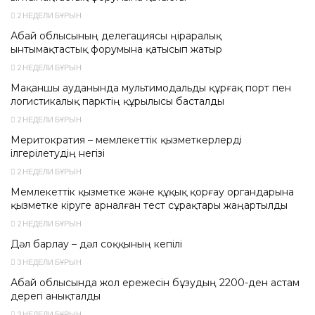
2 НЕДЕЛИ БҰРЫН
Абай облысының делегациясы өңіраралық
ынтымақтастық форумына қатысып жатыр
2 НЕДЕЛИ БҰРЫН
Мақаншы ауданында мультимодальды құрғақ порт пен
логистикалық парктің құрылысы басталды
2 НЕДЕЛИ БҰРЫН
Меритократия – мемлекеттік қызметкерлерді
ілгерілетудің негізі
2 НЕДЕЛИ БҰРЫН
Мемлекеттік қызметке және құқық қорғау органдарына
қызметке кіруге арналған тест сұрақтары жаңартылды
2 НЕДЕЛИ БҰРЫН
Дәл барлау – дәл соққының кепілі
3 НЕДЕЛИ БҰРЫН
Абай облысында жол ережесін бұзудың 2200-ден астам
дерегі анықталды
3 НЕДЕЛИ БҰРЫН