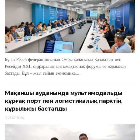
Бүгін Ресей федерациясының Омбы қаласында Қазақстан мен
Ресейдің XXIІ өңіраралық ынтымақтастық форумы өз жұмысын
бастады. Бұл – жыл сайын экономика,...
Мақаншы ауданында мультимодальды
құрғақ порт пен логистикалық парктің
құрылысы басталды
27.07.2026