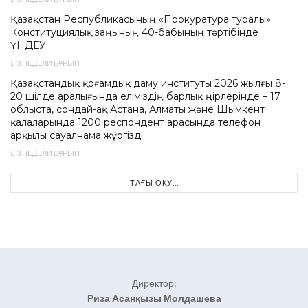
Қазақстан Республикасының «Прокуратура туралы»
Конституциялық заңының 40-бабының тәртібінде
ҮНДЕУ
3 НЕДЕЛИ БҰРЫН
Қазақстандық қоғамдық даму институты 2026 жылғы 8-
20 шілде аралығында еліміздің барлық өңірлерінде – 17
облыста, сондай-ақ Астана, Алматы және Шымкент
қалаларында 1200 респондент арасында телефон
арқылы сауалнама жүргізді
3 НЕДЕЛИ БҰРЫН
ТАҒЫ ОҚУ...
Директор:
Риза Асанқызы Молдашева