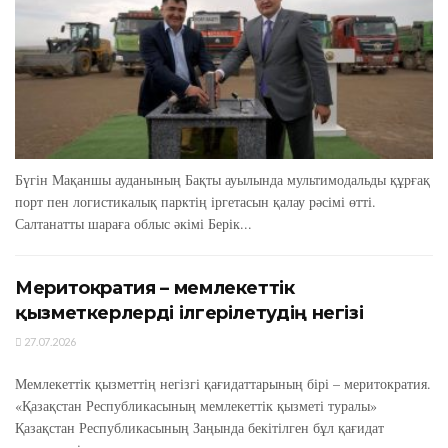
Бүгін Мақаншы ауданының Бақты ауылында мультимодальды құрғақ
порт пен логистикалық парктің іргетасын қалау рәсімі өтті.
Салтанатты шараға облыс әкімі Берік...
Меритократия – мемлекеттік
қызметкерлерді ілгерілетудің негізі
27.07.2026
Мемлекеттік қызметтің негізгі қағидаттарының бірі – меритократия.
«Қазақстан Республикасының мемлекеттік қызметі туралы»
Қазақстан Республикасының Заңында бекітілген бұл қағидат