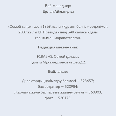
Веб-менеджер:
Ерлан Айқынұлы
«Семей таңы» газеті 1969 жылы «Құрмет белгісі» орденімен,
2009 жылы ҚР Президентінің БАҚ саласындағы
грантымен марапатталған.
Редакция мекенжайы:
F18A5H3, Семей қаласы,
Қайым Мұхамедханов көшесі,12.
Байланыс:
Директордың қабылдау бөлмесі — 523657;
бас редактор — 520984;
Жарнама және баспасөзге жазылу бөлімі — 560803;
факс — 520475.