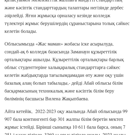
және кәсіптік стандарттардың талаптары негізінде дербес
әзірлейді. Яғни жұмысқа орналасу кезінде колледж
түлектері жұмыс берушілердің сұраныстарына толық сәйкес
келетін болады.
Облысымызда «Жас маман» жобасы іске асырылуда,
сондай-ақ 6 колледж базасында Заманауи құзыреттілік
орталықтары ашылды. Құзыреттілік орталықтары барлық
облыс студенттеріне халықаралық стандарттарға сәйкес
келетін жабдықтарда тағылымдамадан өту және оқу үшін
базалық алаң болып табылады,- дейді Абай облысы білім
басқармасының техникалық және кәсіптік білім беру
бөлімінің басшысы Вилена Жақыпбаева.
Айта кетейік, 2022-2023 оқу жылында Абай облысында 99
907 бала контингенті бар 301 жалпы білім беретін мектеп
жұмыс істейді. Бірінші сыныпқа 10 611 бала барса, оның 7
251-і қазақ тілінде, 3360-ы орыс тілінде оқиды. 2023 жылы