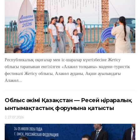
Республикалық оқиғалар мен іс-шаралар күнтізбесіне Жетісу
облысы тарапынан енгізілген «Алакөл толқыны» мәдени-туристік
фестивалі Жетісу облысы, Алакөл ауданы, Ақши ауылындағы
Алакөл...
Облыс әкімі Қазақстан — Ресей өңіраралық
ынтымақтастық форумына қатысты
27.07.2026