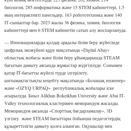
биология, 285 информатика және 15 STEM кабинеттері, 1,5
мың интерактивті панельдер, 163 робототехника және 140
ІТ-сыныптар бар. 2023 жылы 36 физика, химия, биология
кабинеттері мен 6 STEM кабинетін сатып алу жоспарлануда.
— Инновацияларды қолдау арқылы білім беру жүйесінде
цифрлық экожүйені құру мақсатында «Digital Abay»
облыстық жобасы және білім беру ұйымдарында STEAM
бағытын дамыту аясында жұмыстар жүргізілуде. Сонымен
қатар IT-бағытты жүйелі түрде ілгерілету,
ынтымақтастықты кеңейту мақсатында «Болашақ инженер»
және «ОZYQ URPAQ» республикалық жобалары іске
асырылуда. Биыл Alikhan Bokeikhan University және Abai IT-
Valley технологиялық кластерімен меморандум жасалды.
Меморандум аясында «Спорттық бағдарламалау», 3D
үлгілеу және STEAM бағыттары бойынша педагогтердің
құзыреттілігін дамыту қолға алынған. Оқушылар мен