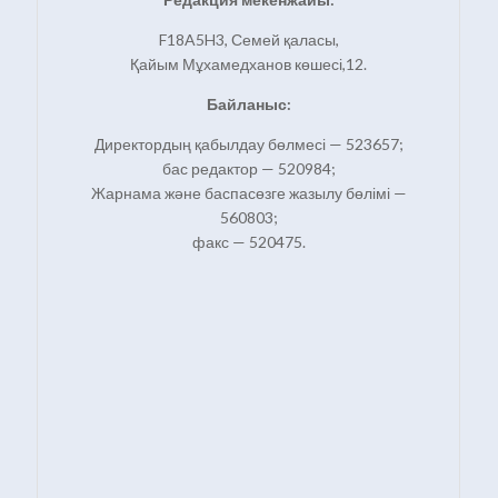
F18A5H3, Семей қаласы,
Қайым Мұхамедханов көшесі,12.
Байланыс:
Директордың қабылдау бөлмесі — 523657;
бас редактор — 520984;
Жарнама және баспасөзге жазылу бөлімі —
560803;
факс — 520475.