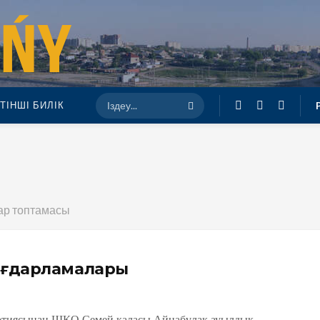
ТІНШІ БИЛІК
тар топтамасы
бағдарламалары
артиясынан ШҚО Семей қаласы Айнабұлақ ауылдық