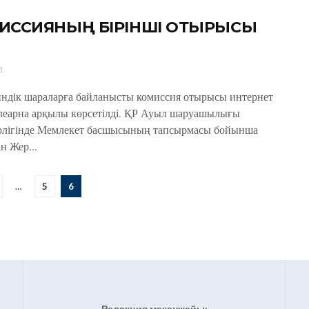
ИССИЯНЫҢ БІРІНШІ ОТЫРЫСЫ
1
ндік шараларға байланысты комиссия отырысы интернет
леарна арқылы көрсетілді. ҚР Ауыл шаруашылығы
рлігінде Мемлекет басшысының тапсырмасы бойынша
н Жер...
…
5
6
Редакция мекенжайы: