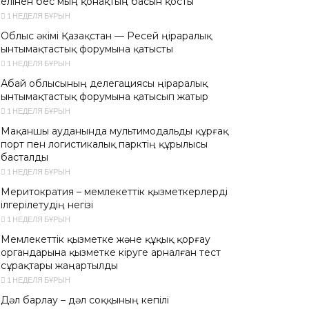
елінен бес мың қонақтың басын қосты
1 НЕДЕЛЯ БҰРЫН
Облыс әкімі Қазақстан — Ресей өңіраралық
ынтымақтастық форумына қатысты
1 НЕДЕЛЯ БҰРЫН
Абай облысының делегациясы өңіраралық
ынтымақтастық форумына қатысып жатыр
1 НЕДЕЛЯ БҰРЫН
Мақаншы ауданында мультимодальды құрғақ
порт пен логистикалық парктің құрылысы
басталды
1 НЕДЕЛЯ БҰРЫН
Меритократия – мемлекеттік қызметкерлерді
ілгерілетудің негізі
1 НЕДЕЛЯ БҰРЫН
Мемлекеттік қызметке және құқық қорғау
органдарына қызметке кіруге арналған тест
сұрақтары жаңартылды
1 НЕДЕЛЯ БҰРЫН
Дәл барлау – дәл соққының кепілі