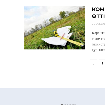
КОМ
ӨТТІ
30.03.202
Каранти
және те
минист
құрылға
1
Директор: