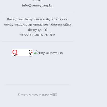
info@semeytany.kz
Қазақстан Республикасы Ақпарат және
коммуникациялар министрлігі берген қайта
тіркеу куәлігі
№7220-Г, 30.07.2018.ж.
© «ABAI AIMAQ MEDIA» ЖШС