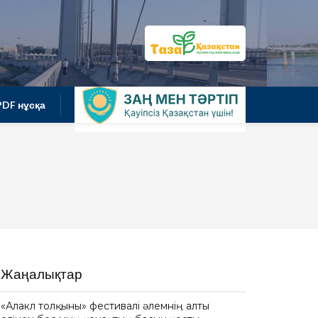
PDF нұсқа
Жаңалықтар
«Алакөл толқыны» фестивалі әлемнің алты