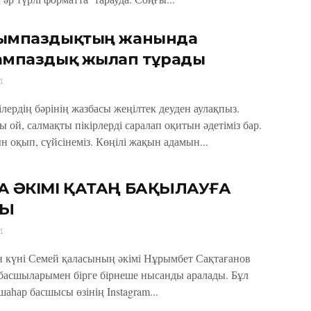
ымпаздықтың жанында
ампаздық жылап тұрады
1
ілердің бәрінің жазбасы жеңілтек деуден аулақпыз.
 ой, салмақты пікірлерді саралап оқитын әдетіміз бар.
 оқып, сүйсінеміз. Көңілі жақын адамын...
А ӘКІМІ ҚАТАҢ БАҚЫЛАУҒА
ДЫ
1
н күні Семей қаласының әкімі Нұрымбет Сақтағанов
басшыларымен бірге бірнеше нысанды аралады. Бұл
шаһар басшысы өзінің Instagram...