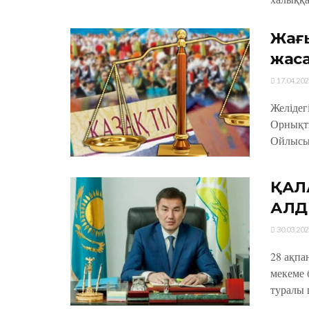
Жағ
жас
17.04.202
Желідег
Орнықты
Ойлысын
ҚАЛ
АЛ
30.03.202
28 ақпа
мекеме 
туралы 