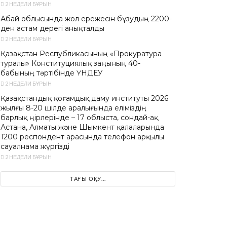
2 НЕДЕЛИ БҰРЫН
Абай облысында жол ережесін бұзудың 2200-
ден астам дерегі анықталды
2 НЕДЕЛИ БҰРЫН
Қазақстан Республикасының «Прокуратура
туралы» Конституциялық заңының 40-
бабының тәртібінде ҮНДЕУ
2 НЕДЕЛИ БҰРЫН
Қазақстандық қоғамдық даму институты 2026
жылғы 8-20 шілде аралығында еліміздің
барлық өңірлерінде – 17 облыста, сондай-ақ
Астана, Алматы және Шымкент қалаларында
1200 респондент арасында телефон арқылы
сауалнама жүргізді
2 НЕДЕЛИ БҰРЫН
ТАҒЫ ОҚУ...