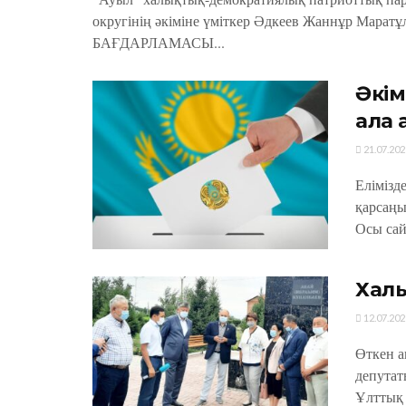
округінің әкіміне үміткер Әдкеев Жаннұр Мар
БАҒДАРЛАМАСЫ...
Әкім
ала 
21.07.202
Елімізде
қарсаңы
Осы сай
Халы
12.07.202
Өткен а
депутат
Ұлттық 