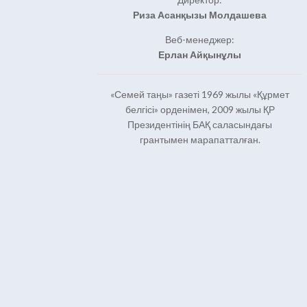
Риза Асанқызы Молдашева
Веб-менеджер:
Ерлан Айқынұлы
«Семей таңы» газеті 1969 жылы «Құрмет
белгісі» орденімен, 2009 жылы ҚР
Президентінің БАҚ саласындағы
грантымен марапатталған.