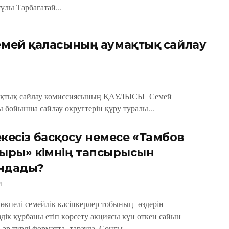
ұлы Тарбағатай...
емей қаласының аумақтық сайлау
мақтық сайлау комиссиясының ҚАУЛЫСЫ Семей
ы бойынша сайлау округтерін құру туралы...
кесіз басқосу немесе «Тамбов
ыры» кімнің тапсырысын
ндады?
1
 өкпелі семейлік кәсіпкерлер тобының өздерін
іздік құрбаны етіп көрсету акциясы күн өткен сайын
 әр түрлі форматта тарауда. Соңғы...