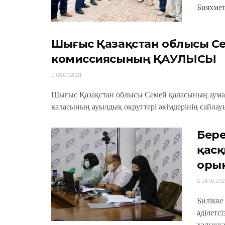
Бияхмет
Шығыс Қазақстан облысы С
комиссиясының ҚАУЛЫСЫ
08.07.2021
Шығыс Қазақстан облысы Семей қаласының ау
қаласының ауылдық округтері әкімдерінің сайлау
Бере
қасқ
оры
14.06.202
Билікке
әділетс
халыққа