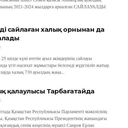
атұлының 2021-2024 жылдарға арналған САЙЛАУАЛДЫ
ді сайлаған халық орнынан да
алады
1
 25 шілде күні өтетін ауыл әкімдерінің сайлауы
нда үгіт-насихат жұмыстары белсенді жүргізіліп жатыр.
лауда халық 730 ауылдың жаңа...
қ қалаулысы Тарбағатайда
1
птада Қазақстан Республикасы Парламенті мәжілісінің
ы, Қазақстан Республикасы Президентінің жанындағы
қоғамдық сенім кеңесінің мүшесі Саиров Ерлан