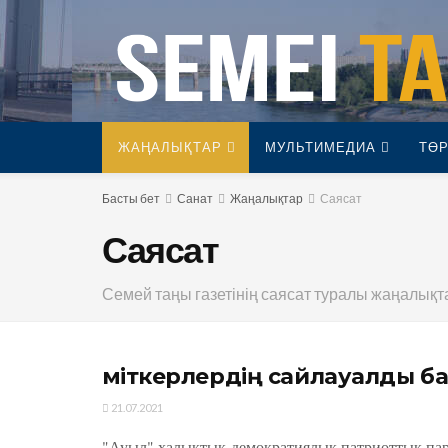
ЖАҢАЛЫҚТАР
МУЛЬТИМЕДИА
ТӨР
Басты бет
Санат
Жаңалықтар
Саясат
Саясат
Семей таңы газетінің саясат туралы жаңалық
Үміткерлердің сайлауалды 
21.07.2021
"Ауыл" халықтық-демократиялық патриоттық п