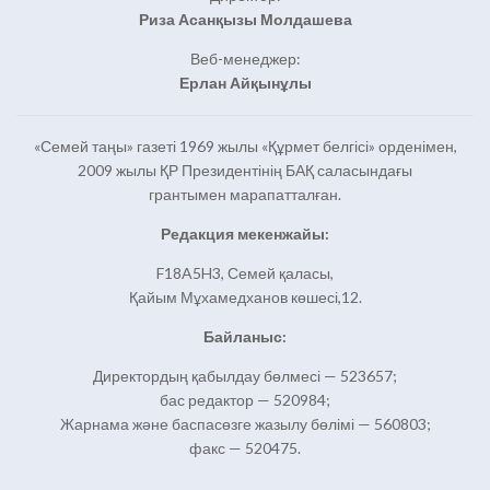
Риза Асанқызы Молдашева
Веб-менеджер:
Ерлан Айқынұлы
«Семей таңы» газеті 1969 жылы «Құрмет белгісі» орденімен,
2009 жылы ҚР Президентінің БАҚ саласындағы
грантымен марапатталған.
Редакция мекенжайы:
F18A5H3, Семей қаласы,
Қайым Мұхамедханов көшесі,12.
Байланыс:
Директордың қабылдау бөлмесі — 523657;
бас редактор — 520984;
Жарнама және баспасөзге жазылу бөлімі — 560803;
факс — 520475.