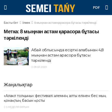
PDF
Басты бет
Ілмек
8 мыңнан астам қарасора бұтасы тәркіленді
Метка:
8 мыңнан астам қарасора бұтасы
тәркіленді
Абай облысында есірткі алқабынан 4,8
мыңнан астам қарасора бұтасы
тәркіленді
09.07.2023
Жаңалықтар
«Алакөл толқыны» фестивалі әлемнің алты елінен бес мың
қонақтың басын қосты
1 НЕДЕЛЯ БҰРЫН