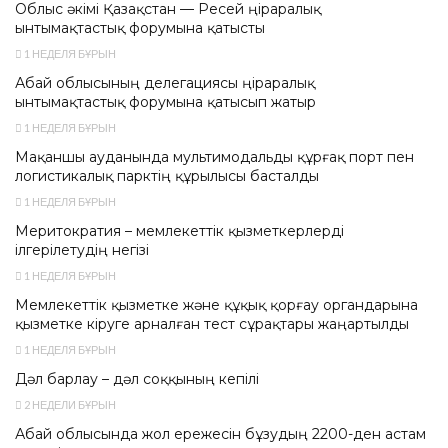
Облыс әкімі Қазақстан — Ресей өңіраралық
ынтымақтастық форумына қатысты
1 НЕДЕЛЯ БҰРЫН
Абай облысының делегациясы өңіраралық
ынтымақтастық форумына қатысып жатыр
1 НЕДЕЛЯ БҰРЫН
Мақаншы ауданында мультимодальды құрғақ порт пен
логистикалық парктің құрылысы басталды
1 НЕДЕЛЯ БҰРЫН
Меритократия – мемлекеттік қызметкерлерді
ілгерілетудің негізі
1 НЕДЕЛЯ БҰРЫН
Мемлекеттік қызметке және құқық қорғау органдарына
қызметке кіруге арналған тест сұрақтары жаңартылды
1 НЕДЕЛЯ БҰРЫН
Дәл барлау – дәл соққының кепілі
2 НЕДЕЛИ БҰРЫН
Абай облысында жол ережесін бұзудың 2200-ден астам