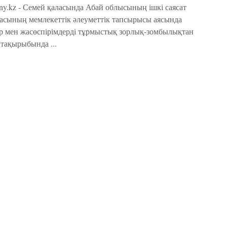
ny.kz - Семей қаласында Абай облысының ішкі саясат
асының мемлекеттік әлеуметтік тапсырысы аясында
р мен жасөспірімдерді тұрмыстық зорлық-зомбылықтан
 тақырыбында ...