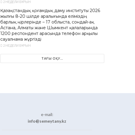
2 НЕДЕЛИ БҰРЫН
Қазақстандық қоғамдық даму институты 2026
жылғы 8-20 шілде аралығында еліміздің
барлық өңірлерінде – 17 облыста, сондай-ақ
Астана, Алматы және Шымкент қалаларында
1200 респондент арасында телефон арқылы
сауалнама жүргізді
2 НЕДЕЛИ БҰРЫН
ТАҒЫ ОҚУ...
e-mail:
info@semeytany.kz