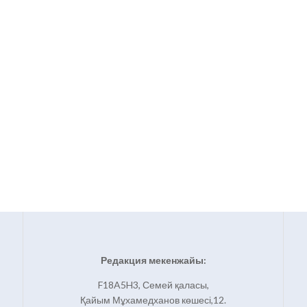
Редакция мекенжайы:
F18A5H3, Семей қаласы,
Қайым Мұхамедханов көшесі,12.