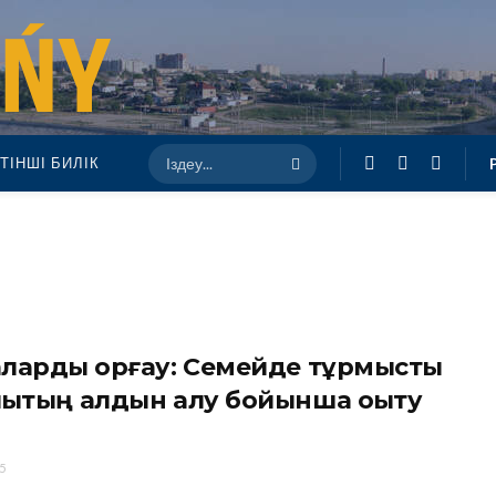
ТІНШІ БИЛІК
ларды қорғау: Семейде тұрмыстық
ықтың алдын алу бойынша оқыту
5