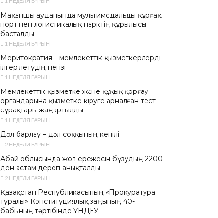
1 НЕДЕЛЯ БҰРЫН
Мақаншы ауданында мультимодальды құрғақ
порт пен логистикалық парктің құрылысы
басталды
1 НЕДЕЛЯ БҰРЫН
Меритократия – мемлекеттік қызметкерлерді
ілгерілетудің негізі
1 НЕДЕЛЯ БҰРЫН
Мемлекеттік қызметке және құқық қорғау
органдарына қызметке кіруге арналған тест
сұрақтары жаңартылды
1 НЕДЕЛЯ БҰРЫН
Дәл барлау – дәл соққының кепілі
2 НЕДЕЛИ БҰРЫН
Абай облысында жол ережесін бұзудың 2200-
ден астам дерегі анықталды
2 НЕДЕЛИ БҰРЫН
Қазақстан Республикасының «Прокуратура
туралы» Конституциялық заңының 40-
бабының тәртібінде ҮНДЕУ