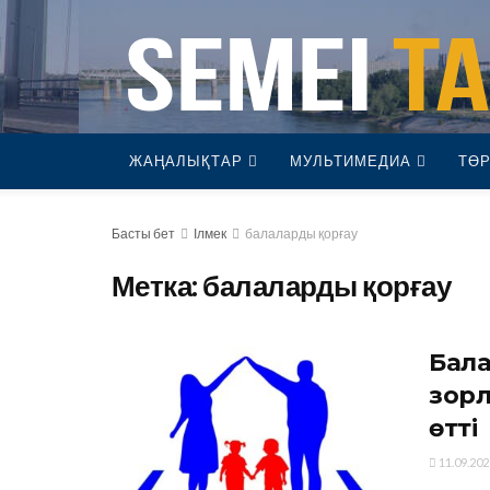
ЖАҢАЛЫҚТАР
МУЛЬТИМЕДИА
ТӨР
Басты бет
Ілмек
балаларды қорғау
Метка:
балаларды қорғау
Бала
зорл
өтті
11.09.202