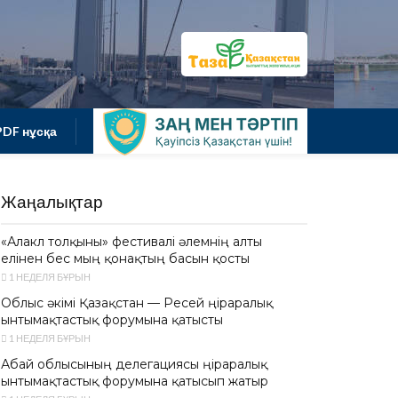
PDF нұсқа
Жаңалықтар
«Алакөл толқыны» фестивалі әлемнің алты
елінен бес мың қонақтың басын қосты
1 НЕДЕЛЯ БҰРЫН
Облыс әкімі Қазақстан — Ресей өңіраралық
ынтымақтастық форумына қатысты
1 НЕДЕЛЯ БҰРЫН
Абай облысының делегациясы өңіраралық
ынтымақтастық форумына қатысып жатыр