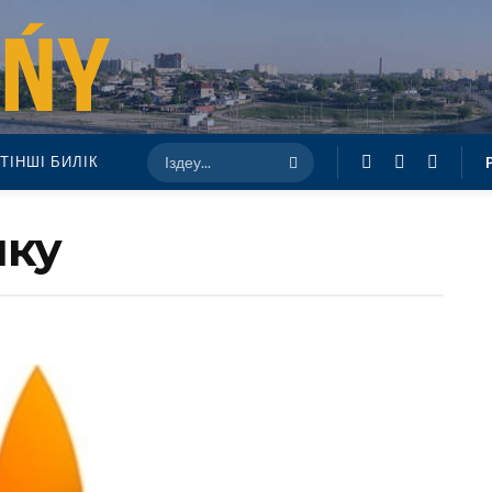
ТІНШІ БИЛІК
ику