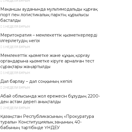
1 НЕДЕЛЯ БҰРЫН
Мақаншы ауданында мультимодальды құрғақ
порт пен логистикалық парктің құрылысы
басталды
1 НЕДЕЛЯ БҰРЫН
Меритократия – мемлекеттік қызметкерлерді
ілгерілетудің негізі
1 НЕДЕЛЯ БҰРЫН
Мемлекеттік қызметке және құқық қорғау
органдарына қызметке кіруге арналған тест
сұрақтары жаңартылды
1 НЕДЕЛЯ БҰРЫН
Дәл барлау – дәл соққының кепілі
2 НЕДЕЛИ БҰРЫН
Абай облысында жол ережесін бұзудың 2200-
ден астам дерегі анықталды
2 НЕДЕЛИ БҰРЫН
Қазақстан Республикасының «Прокуратура
туралы» Конституциялық заңының 40-
бабының тәртібінде ҮНДЕУ