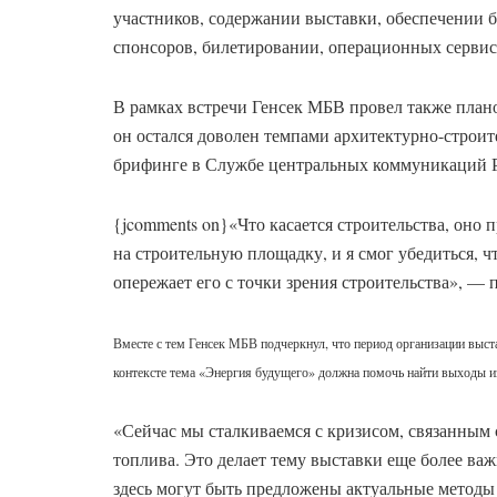
участников, содержании выставки, обеспечении б
спонсоров, билетировании, операционных серви
В рамках встречи Генсек МБВ провел также пла
он остался доволен темпами архитектурно-строит
брифинге в Службе центральных коммуникаций 
{jcomments on}«Что касается строительства, оно 
на строительную площадку, и я смог убедиться, ч
опережает его с точки зрения строительства», — 
Вместе с тем Генсек МБВ подчеркнул, что период организации выс
контексте тема «Энергия будущего» должна помочь найти выходы из
«Сейчас мы сталкиваемся с кризисом, связанным 
топлива. Это делает тему выставки еще более ва
здесь могут быть предложены актуальные методы 