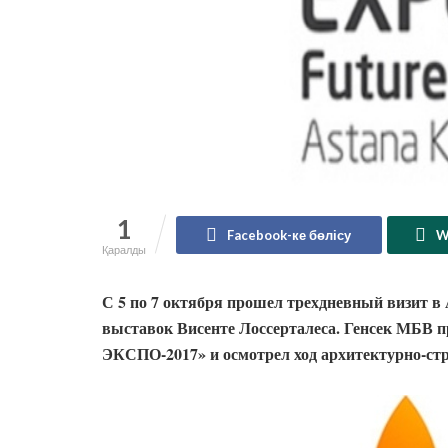
1
Facebook-ке бөлісу
W
Қаралды
С 5 по 7 октября прошел трехдневный визит в
выставок Висенте Лоссерталеса. Генсек МБВ п
ЭКСПО-2017» и осмотрел ход архитектурно-ст