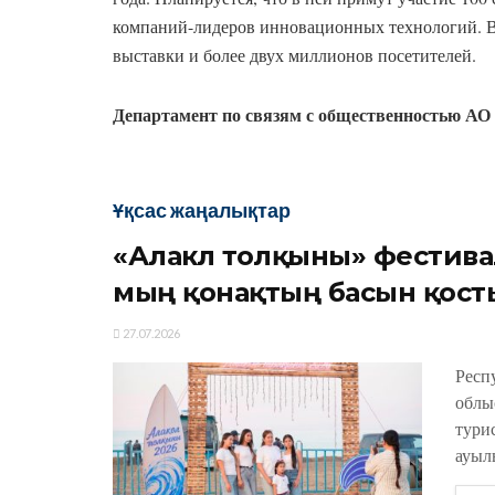
компаний-лидеров инновационных технологий. В
выставки и более двух миллионов посетителей.
Департамент по связям с общественностью А
Ұқсас жаңалықтар
«Алакөл толқыны» фестива
мың қонақтың басын қост
27.07.2026
Респ
облы
тури
ауыл