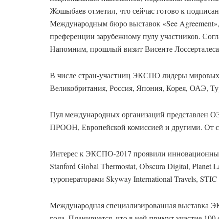
Жошыбаев отметил, что сейчас готово к подписа
Международным бюро выставок «See Agreement»,
преференции зарубежному пулу участников. Сог
Напомним, прошлый визит Висенте Лоссерталеса в
В числе стран-участниц ЭКСПО лидеры мировых 
Великобритания, Россия, Япония, Корея, ОАЭ, Т
Пул международных организаций представлен
ПРООН, Европейской комиссией и другими. От с
Интерес к ЭКСПО-2017 проявили инновационные
Stanford Global Thermostat, Obscura Digital, Pla
туроператорами Skyway International Travels, STIC
Международная специализированная выставка ЭК
года. Планируется, что в ней примут участие 100