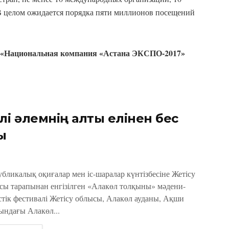
 целом ожидается порядка пяти миллионов посещений
О «Национальная компания «Астана ЭКСПО-2017»
лі әлемнің алты елінен бес
ы
убликалық оқиғалар мен іс-шаралар күнтізбесіне Жетісу
сы тарапынан енгізілген «Алакөл толқыны» мәдени-
стік фестивалі Жетісу облысы, Алакөл ауданы, Ақши
ындағы Алакөл...