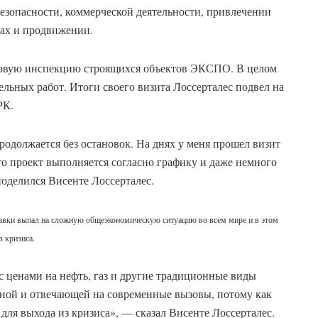
езопасности, коммерческой деятельности, привлечении
сах и продвижении.
новую инспекцию строящихся объектов ЭКСПО. В целом
ельных работ. Итоги своего визита Лоссерталес подвел на
РК.
продолжается без остановок. На днях у меня прошел визит
то проект выполняется согласно графику и даже немного
поделился Висенте Лоссерталес.
тавки выпал на сложную общеэкономическую ситуацию во всем мире и в этом
 кризиса.
с ценами на нефть, газ и другие традиционные виды
жной и отвечающей на современные вызовы, потому как
для выхода из кризиса», — сказал Висенте Лоссерталес.