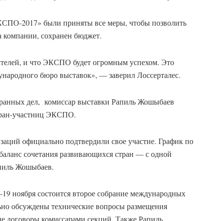
КСПО-2017» были приняты все меры, чтобы позволить
а компании, сохранен бюджет.
ателей, и что ЭКСПО будет огромным успехом. Это
ународного бюро выставок», — заверил Лоссерталес.
транных дел, комиссар выставки Рапиль Жошыбаев
тран-участниц ЭКСПО.
изаций официально подтвердили свое участие. График по
баланс сочетания развивающихся стран — с одной
апиль Жошыбаев.
-19 ноября состоится второе собрание международных
льно обсуждены технические вопросы размещения
е договоры комиссарами секций. Также Рапиль