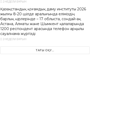
2 НЕДЕЛИ БҰРЫН
Қазақстандық қоғамдық даму институты 2026
жылғы 8-20 шілде аралығында еліміздің
барлық өңірлерінде – 17 облыста, сондай-ақ
Астана, Алматы және Шымкент қалаларында
1200 респондент арасында телефон арқылы
сауалнама жүргізді
2 НЕДЕЛИ БҰРЫН
ТАҒЫ ОҚУ...