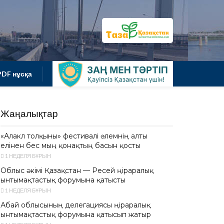
PDF нұсқа
Жаңалықтар
«Алакөл толқыны» фестивалі әлемнің алты
елінен бес мың қонақтың басын қосты
1 НЕДЕЛЯ БҰРЫН
Облыс әкімі Қазақстан — Ресей өңіраралық
ынтымақтастық форумына қатысты
1 НЕДЕЛЯ БҰРЫН
Абай облысының делегациясы өңіраралық
ынтымақтастық форумына қатысып жатыр